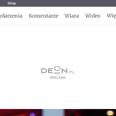
g
Sklep
Wię
darzenia
Komentarze
Wiara
Wideo