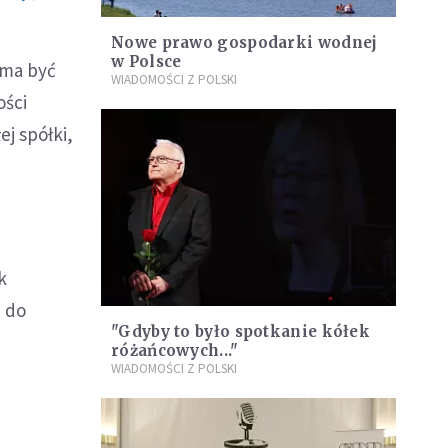
Nowe prawo gospodarki wodnej
w Polsce
 ma być
WIADOMOŚCI Z POLSKI
ości
ej spółki,
k
ń do
"Gdyby to było spotkanie kółek
różańcowych..."
WIADOMOŚCI Z POLSKI