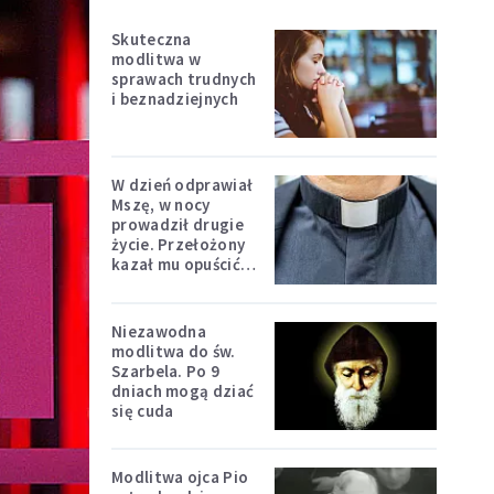
Skuteczna
modlitwa w
sprawach trudnych
i beznadziejnych
W dzień odprawiał
Mszę, w nocy
prowadził drugie
życie. Przełożony
kazał mu opuścić
zakon
Niezawodna
modlitwa do św.
Szarbela. Po 9
dniach mogą dziać
się cuda
Modlitwa ojca Pio