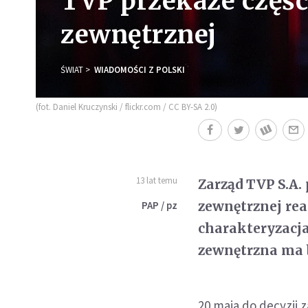
TVP przekaże część 
zewnętrznej
ŚWIAT
WIADOMOŚCI Z POLSKI
(fot. Daniel Kruczynski / flickr.com / CC BY-SA 2.0)
13 lat temu
Zarząd TVP S.A. 
zewnętrznej rea
PAP / pz
charakteryzacja
zewnętrzna ma b
20 maja do decyzji