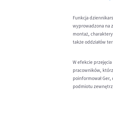
Funkcja dziennikar
wyprowadzona na z
montaż, charakteryza
także oddziałów te
W efekcie przejęci
pracowników, którzy
poinformował Ger, d
podmiotu zewnętrzne