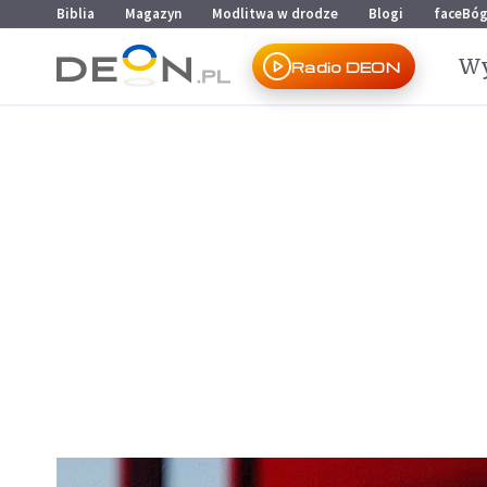
Przejdź do menu głównego
Przejdź do treści
Biblia
Magazyn
Modlitwa w drodze
Blogi
faceBó
Wy
Radio DEON