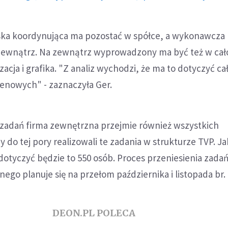
ska koordynująca ma pozostać w spółce, a wykonawcza
ewnątrz. Na zewnątrz wyprowadzony ma być też w cał
cja i grafika. "Z analiz wychodzi, że ma to dotyczyć cał
renowych" - zaznaczyła Ger.
a zadań firma zewnętrzna przejmie również wszystkich
 do tej pory realizowali te zadania w strukturze TVP. Ja
otyczyć będzie to 550 osób. Proces przeniesienia zada
go planuje się na przełom października i listopada br.
DEON.PL POLECA