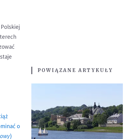
Polskiej
zterech
izować
staje
POWIĄZANE ARTYKUŁY
ciąż
ominać o
howy
)