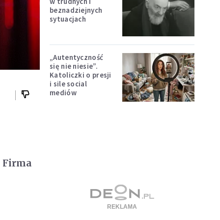
w trudnych i
beznadziejnych
sytuacjach
„Autentyczność
się nie niesie”.
Katoliczki o presji
i sile social
mediów
. Firma