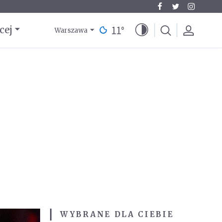
11
°
cej
Warszawa
WYBRANE DLA CIEBIE