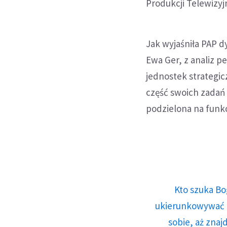
Produkcji Telewizyjn
Jak wyjaśniła PAP d
Ewa Ger, z analiz 
jednostek strategi
część swoich zadań 
podzielona na funk
Kto szuka Bo
ukierunkowywać n
sobie, aż znaj