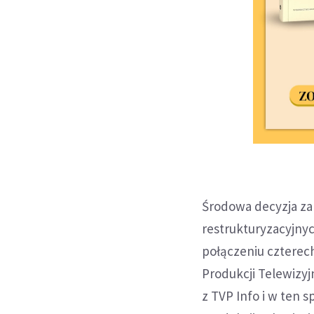
Środowa decyzja za
restrukturyzacyjnyc
połączeniu czterech
Produkcji Telewizyj
z TVP Info i w ten 