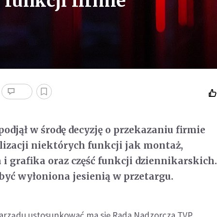
funkcji firmie
podjął w środę decyzję o przekazaniu firmie
lizacji niektórych funkcji jak montaż,
 i grafika oraz część funkcji dziennikarskich
yć wyłoniona jesienią w przetargu.
 zarządu ustosunkować ma się Rada Nadzorcza TVP.