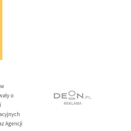
ów
wały o
i
macyjnych
az Agencji