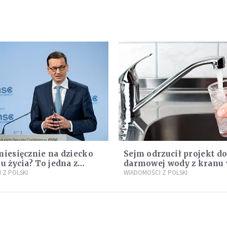
miesięcznie na dziecko
Sejm odrzucił projekt do
ku życia? To jedna z
darmowej wody z kranu
cji programu "Rozwój
 Z POLSKI
restauracjach
WIADOMOŚCI Z POLSKI