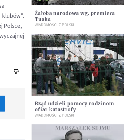
wa
Żałoba narodowa wg. premiera
h klubów".
Tuska
j Polsce,
WIADOMOŚCI Z POLSKI
zwyczajnej
Rząd udzieli pomocy rodzinom
ofiar katastrofy
WIADOMOŚCI Z POLSKI