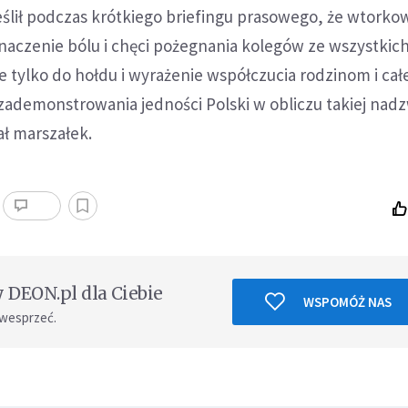
lił podczas krótkiego briefingu prasowego, że wtorko
naczenie bólu i chęci pożegnania kolegów ze wszystkic
ie tylko do hołdu i wyrażenie współczucia rodzinom i całe
 zademonstrowania jedności Polski w obliczu takiej nad
ał marszałek.
DEON.pl dla Ciebie
WSPOMÓŻ NAS
 wesprzeć.