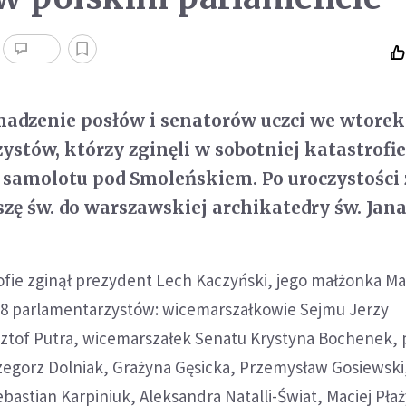
madzenie posłów i senatorów uczci we wtore
ystów, którzy zginęli w sobotniej katastrofi
samolotu pod Smoleńskiem. Po uroczystości 
szę św. do warszawskiej archikatedry św. Jana
ofie zginął prezydent Lech Kaczyński, jego małżonka Mar
18 parlamentarzystów: wicemarszałkowie Sejmu Jerzy
sztof Putra, wicemarszałek Senatu Krystyna Bochenek, 
zegorz Dolniak, Grażyna Gęsicka, Przemysław Gosiewski,
astian Karpiniuk, Aleksandra Natalli-Świat, Maciej Płaż