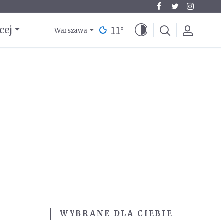
11
°
cej
Warszawa
WYBRANE DLA CIEBIE