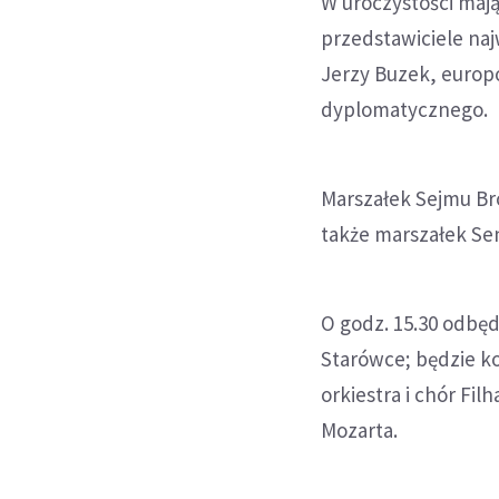
W uroczystości maj
przedstawiciele na
Jerzy Buzek, europo
dyplomatycznego.
Marszałek Sejmu Br
także marszałek Se
O godz. 15.30 odbęd
Starówce; będzie k
orkiestra i chór F
Mozarta.