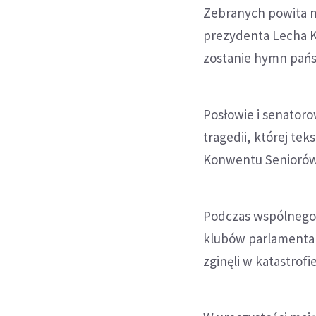
Zebranych powita m
prezydenta Lecha K
zostanie hymn pań
Posłowie i senatoro
tragedii, której te
Konwentu Seniorów
Podczas wspólnego 
klubów parlamentar
zginęli w katastrofi