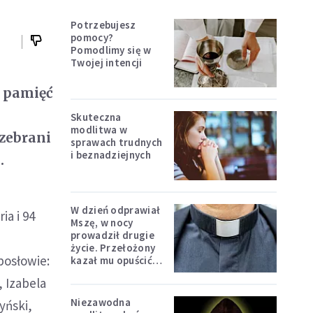
Potrzebujesz
pomocy?
Pomodlimy się w
Twojej intencji
k pamięć
e
Skuteczna
modlitwa w
zebrani
sprawach trudnych
i beznadziejnych
.
W dzień odprawiał
ia i 94
Mszę, w nocy
prowadził drugie
życie. Przełożony
posłowie:
kazał mu opuścić
zakon
 Izabela
Niezawodna
yński,