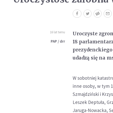
16 lat temu
Uroczyste zgro
18 parlamentarz
PAP / drr
prezydenckiego 
udadzą się na m
W sobotniej katastr
inne osoby, w tym 
Szmajdziński i Krzy
Leszek Deptuła, Gr
Jaruga-Nowacka, Seb