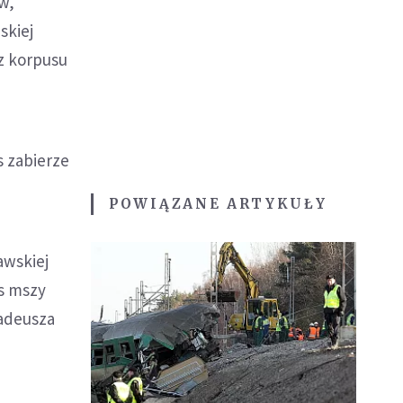
w,
skiej
az korpusu
s zabierze
POWIĄZANE ARTYKUŁY
awskiej
s mszy
madeusza