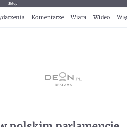
g
Sklep
Wię
darzenia
Komentarze
Wiara
Wideo
 w polskim parlamencie