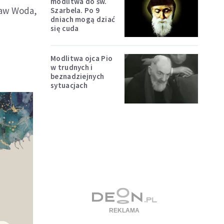
modlitwa do św.
ław Woda,
Szarbela. Po 9
dniach mogą dziać
się cuda
Modlitwa ojca Pio
w trudnych i
beznadziejnych
sytuacjach