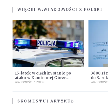
WIĘCEJ W:
WIADOMOŚCI Z POLSKI
15-latek w ciężkim stanie po
3600 zł 
ataku w Kamiennej Górze.
do 3. ro
Policja zatrzymała dwóch
WIADOMOŚCI Z POLSKI
propozy
WIADOMOŚCI
nastolatków
Plus"
SKOMENTUJ ARTYKUŁ