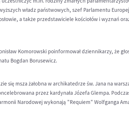
ą uczestniczyć m.in. rodziny zmarłych parlamentarzystó
jwyższych władz państwowych, szef Parlamentu Europej
słowie, a także przedstawiciele kościołów i wyznań or
onisław Komorowski poinformował dziennikarzy, że gło
natu Bogdan Borusewicz.
zie się msza żałobna w archikatedrze św. Jana na warsz
oncelebrowana przez kardynała Józefa Glempa. Podcza
ilharmonii Narodowej wykonają "Requiem" Wolfganga A