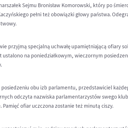
arszałek Sejmu Bronisław Komorowski, który po śmierc
aczyńskiego pełni też obowiązki głowy państwa. Odegr
stwowy.
wie przyjmą specjalną uchwałę upamiętniającą ofiary so
kst ustalono na poniedziałkowym, wieczornym posiedzen
.
posiedzeniu obu izb parlamentu, przedstawiciel każde
nych odczyta nazwiska parlamentarzystów swego klub
e. Pamięć ofiar uczczona zostanie też minutą ciszy.