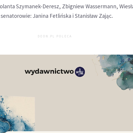
 Jolanta Szymanek-Deresz, Zbigniew Wassermann, Wies
senatorowie: Janina Fetlińska i Stanisław Zając.
DEON.PL POLECA