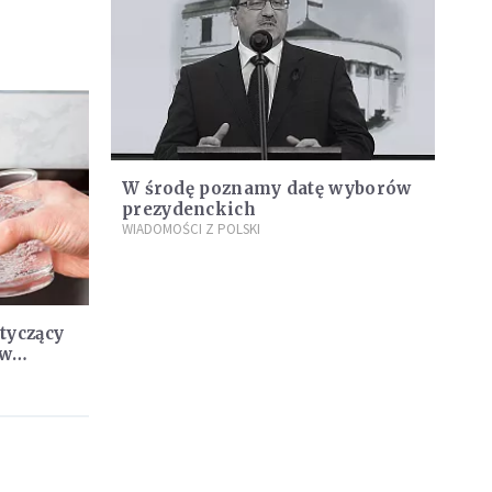
W środę poznamy datę wyborów
prezydenckich
WIADOMOŚCI Z POLSKI
tyczący
 w