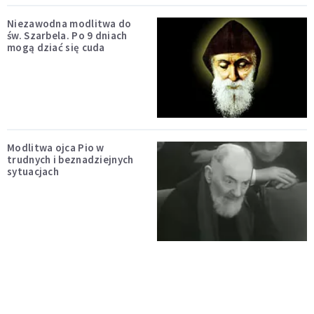
Niezawodna modlitwa do
św. Szarbela. Po 9 dniach
mogą dziać się cuda
Modlitwa ojca Pio w
trudnych i beznadziejnych
sytuacjach