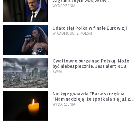
zagranicznych związków
jednopłciowych. "Państwo oblało ten
WYDARZENIA
test"
Udało się! Polka w finale Eurowizji
WIADOMOŚCI Z POLSKI
Gwałtowne burze nad Polską. Może
być niebezpiecznie. Jest alert RCB
ŚWIAT
Nie żyje gwiazda "Barw szczęścia".
"Mam nadzieję, że spotkała się już z
Bogiem, którego tak bardzo kochała"
WYDARZENIA