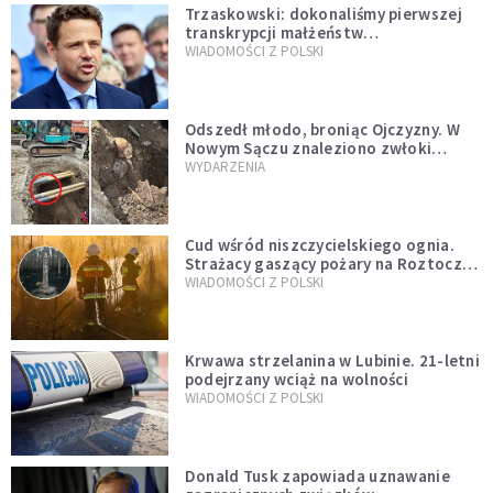
Trzaskowski: dokonaliśmy pierwszej
transkrypcji małżeństw
jednopłciowych. “Tak jak
WIADOMOŚCI Z POLSKI
zapowiadałem, bez zwłoki,
natychmiast”
Odszedł młodo, broniąc Ojczyzny. W
Nowym Sączu znaleziono zwłoki
mężczyzny z czasów potopu
WYDARZENIA
szwedzkiego
Cud wśród niszczycielskiego ognia.
Strażacy gaszący pożary na Roztoczu
opublikowali niezwykłe zdjęcie
WIADOMOŚCI Z POLSKI
Krwawa strzelanina w Lubinie. 21-letni
podejrzany wciąż na wolności
WIADOMOŚCI Z POLSKI
Donald Tusk zapowiada uznawanie