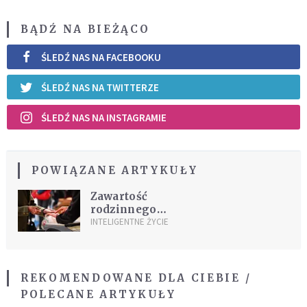
BĄDŹ NA BIEŻĄCO
ŚLEDŹ NAS NA FACEBOOKU
ŚLEDŹ NAS NA TWITTERZE
ŚLEDŹ NAS NA INSTAGRAMIE
POWIĄZANE ARTYKUŁY
Zawartość
rodzinnego
portfela
INTELIGENTNE ŻYCIE
REKOMENDOWANE DLA CIEBIE /
POLECANE ARTYKUŁY