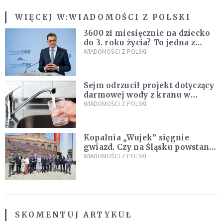
WIĘCEJ W:
WIADOMOŚCI Z POLSKI
3600 zł miesięcznie na dziecko
do 3. roku życia? To jedna z
propozycji programu "Rozwój
WIADOMOŚCI Z POLSKI
Plus"
Sejm odrzucił projekt dotyczący
darmowej wody z kranu w
restauracjach
WIADOMOŚCI Z POLSKI
Kopalnia „Wujek” sięgnie
gwiazd. Czy na Śląsku powstanie
„Dolina Krzemowa”?
WIADOMOŚCI Z POLSKI
SKOMENTUJ ARTYKUŁ