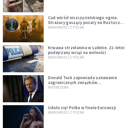
szwedzkiego
Cud wśród niszczycielskiego ognia.
Strażacy gaszący pożary na Roztoczu
opublikowali niezwykłe zdjęcie
WIADOMOŚCI Z POLSKI
Krwawa strzelanina w Lubinie. 21-letni
podejrzany wciąż na wolności
WIADOMOŚCI Z POLSKI
Donald Tusk zapowiada uznawanie
zagranicznych związków
jednopłciowych. "Państwo oblało ten
WYDARZENIA
test"
Udało się! Polka w finale Eurowizji
WIADOMOŚCI Z POLSKI