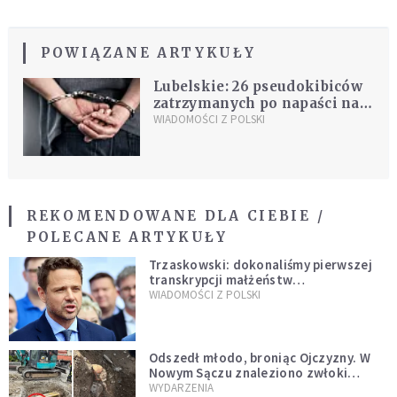
POWIĄZANE ARTYKUŁY
Lubelskie: 26 pseudokibiców
zatrzymanych po napaści na
autokar
WIADOMOŚCI Z POLSKI
REKOMENDOWANE DLA CIEBIE /
POLECANE ARTYKUŁY
Trzaskowski: dokonaliśmy pierwszej
transkrypcji małżeństw
jednopłciowych. “Tak jak
WIADOMOŚCI Z POLSKI
zapowiadałem, bez zwłoki,
natychmiast”
Odszedł młodo, broniąc Ojczyzny. W
Nowym Sączu znaleziono zwłoki
mężczyzny z czasów potopu
WYDARZENIA