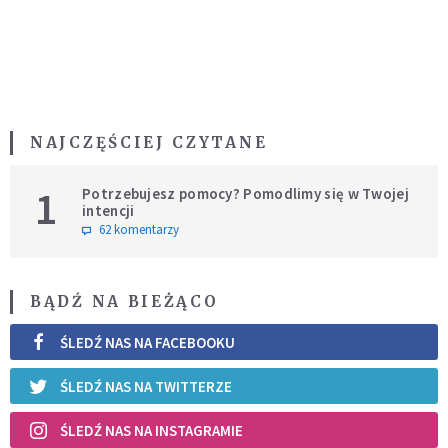
NAJCZĘŚCIEJ CZYTANE
1
Potrzebujesz pomocy? Pomodlimy się w Twojej
intencji
62 komentarzy
BĄDŹ NA BIEŻĄCO
ŚLEDŹ NAS NA FACEBOOKU
ŚLEDŹ NAS NA TWITTERZE
ŚLEDŹ NAS NA INSTAGRAMIE