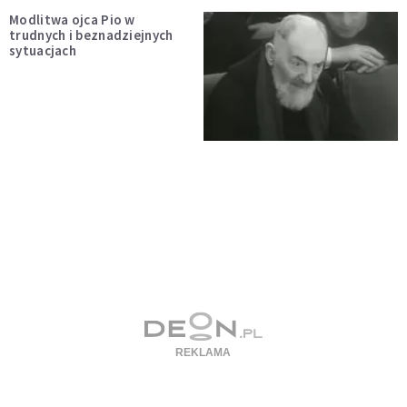
Modlitwa ojca Pio w
trudnych i beznadziejnych
sytuacjach