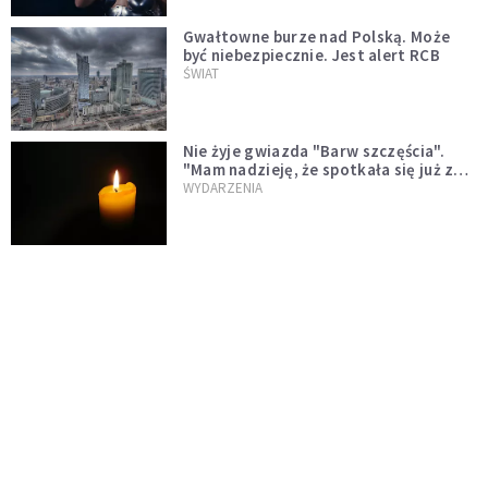
Gwałtowne burze nad Polską. Może
być niebezpiecznie. Jest alert RCB
ŚWIAT
Nie żyje gwiazda "Barw szczęścia".
"Mam nadzieję, że spotkała się już z
Bogiem, którego tak bardzo kochała"
WYDARZENIA