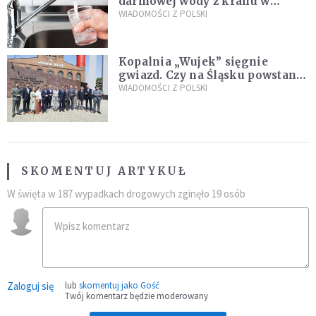
darmowej wody z kranu w
restauracjach
WIADOMOŚCI Z POLSKI
Kopalnia „Wujek” sięgnie
gwiazd. Czy na Śląsku powstanie
„Dolina Krzemowa”?
WIADOMOŚCI Z POLSKI
SKOMENTUJ ARTYKUŁ
W święta w 187 wypadkach drogowych zginęło 19 osób
Zaloguj się
lub
skomentuj jako Gość
Twój komentarz będzie moderowany