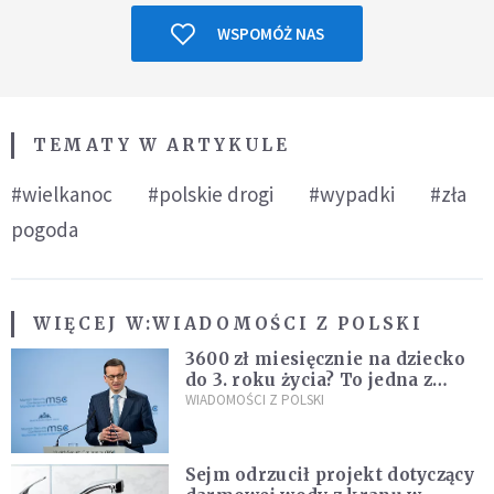
WSPOMÓŻ NAS
TEMATY W ARTYKULE
#wielkanoc
#polskie drogi
#wypadki
#zła
pogoda
WIĘCEJ W:
WIADOMOŚCI Z POLSKI
3600 zł miesięcznie na dziecko
do 3. roku życia? To jedna z
propozycji programu "Rozwój
WIADOMOŚCI Z POLSKI
Plus"
Sejm odrzucił projekt dotyczący