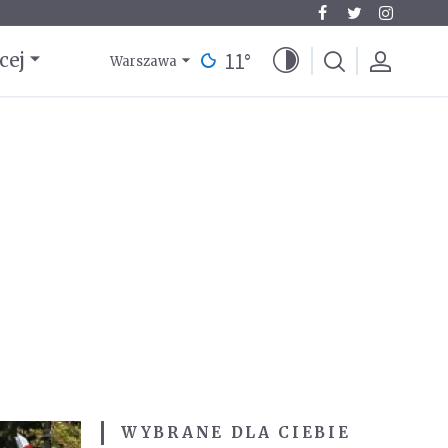
11
°
cej
Warszawa
WYBRANE DLA CIEBIE