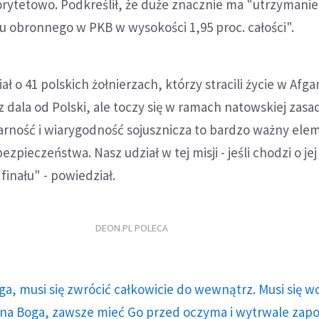
orytetowo. Podkreślił, że duże znacznie ma "utrzymanie
u obronnego w PKB w wysokości 1,95 proc. całości".
 o 41 polskich żołnierzach, którzy stracili życie w Afgan
z dala od Polski, ale toczy się w ramach natowskiej zasa
idarność i wiarygodność sojusznicza to bardzo ważny ele
zpieczeństwa. Nasz udział w tej misji - jeśli chodzi o je
 finału" - powiedział.
DEON.PL POLECA
ga, musi się zwrócić całkowicie do wewnątrz. Musi się w
a Boga, zawsze mieć Go przed oczyma i wytrwale zap