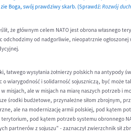
dzie Boga, swój prawdziwy skarb. (Sprawdź:
Rozwój duc
lił, że głównym celem NATO jest obrona własnego tery
 odchodzimy od nadgorliwie, nieopatrznie ogłoszonej 
dycyjnej.
yki, łatwego wysyłania żołnierzy polskich na antypody św
jąc o wiarygodność i solidarność sojuszniczą, być może t
 w misjach, ale w misjach na miarę naszych potrzeb i mo
sze środki budżetowe, przynależne siłom zbrojnym, pr
rzne, ale na modernizację armii polskiej, pod kątem po
 terytorium, pod kątem potrzeb systemu obronnego N
ych partnerów z sojuszu" - zaznaczył zwierzchnik sił zb