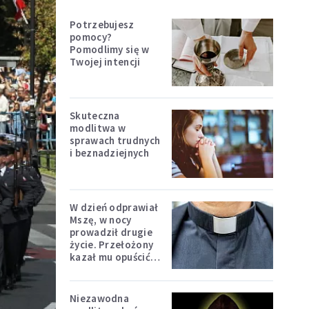
Potrzebujesz
pomocy?
Pomodlimy się w
Twojej intencji
Skuteczna
modlitwa w
sprawach trudnych
i beznadziejnych
W dzień odprawiał
Mszę, w nocy
prowadził drugie
życie. Przełożony
kazał mu opuścić
zakon
Niezawodna