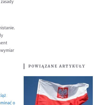
 zasady
istanie.
dy
ment
j wymiar
POWIĄZANE ARTYKUŁY
ciąż
ominać o