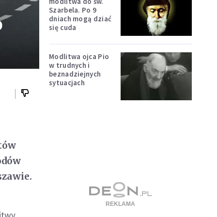
modlitwa do św.
Szarbela. Po 9
o
dniach mogą dziać
się cuda
Modlitwa ojca Pio
w trudnych i
beznadziejnych
sytuacjach
otów
hodów
szawie.
itwy