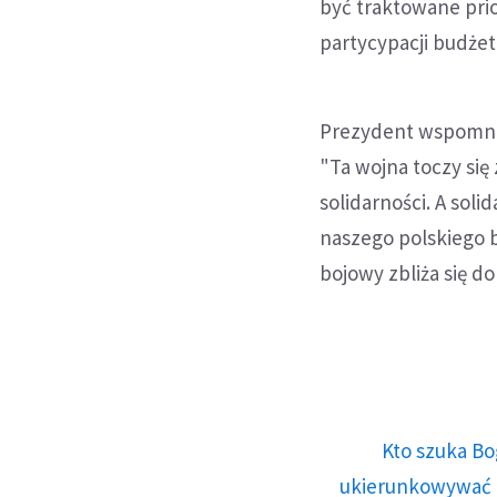
być traktowane pri
partycypacji budżet
Prezydent wspomniał
"Ta wojna toczy się 
solidarności. A sol
naszego polskiego be
bojowy zbliża się do
Kto szuka Bo
ukierunkowywać n