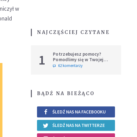
niczył w
onald
NAJCZĘŚCIEJ CZYTANE
Potrzebujesz pomocy?
1
Pomodlimy się w Twojej
intencji
62 komentarzy
BĄDŹ NA BIEŻĄCO
ŚLEDŹ NAS NA FACEBOOKU
ŚLEDŹ NAS NA TWITTERZE