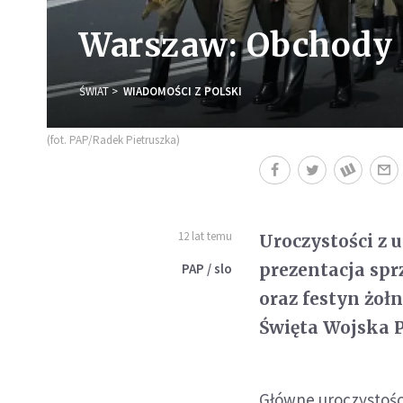
Warszaw: Obchody 
ŚWIAT
WIADOMOŚCI Z POLSKI
(fot. PAP/Radek Pietruszka)
12 lat temu
Uroczystości z
prezentacja sp
PAP / slo
oraz festyn żoł
Święta Wojska P
Główne uroczystośc