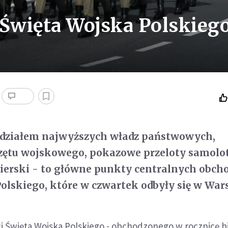
Święta Wojska Polskieg
 udziałem najwyższych władz państwowych,
rzętu wojskowego, pokazowe przeloty samol
nierski - to główne punkty centralnych obc
olskiego, które w czwartek odbyły się w War
i Święta Wojska Polskiego - obchodzonego w rocznicę b