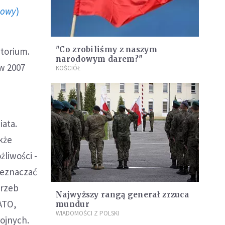
howy
)
"Co zrobiliśmy z naszym
torium.
narodowym darem?"
w 2007
KOŚCIÓŁ
iata.
akże
żliwości -
zeznaczać
trzeb
Najwyższy rangą generał zrzuca
ATO,
mundur
WIADOMOŚCI Z POLSKI
rojnych.