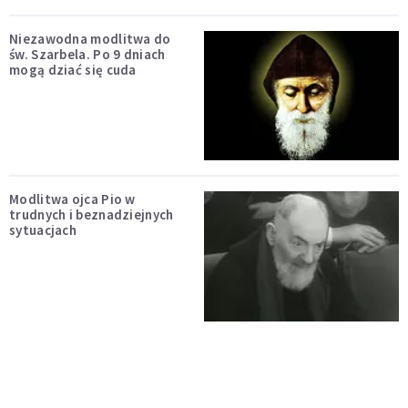
Niezawodna modlitwa do
św. Szarbela. Po 9 dniach
mogą dziać się cuda
Modlitwa ojca Pio w
trudnych i beznadziejnych
sytuacjach