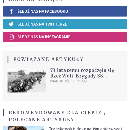
ŚLEDŹ NAS NA FACEBOOKU
ŚLEDŹ NAS NA TWITTERZE
ŚLEDŹ NAS NA INSTAGRAMIE
POWIĄZANE ARTYKUŁY
73 lata temu rozpoczęła się
Rzeź Woli. Brygady SS
wymordowały dziesiątki
WIADOMOŚCI Z POLSKI
tysięcy osób
REKOMENDOWANE DLA CIEBIE /
POLECANE ARTYKUŁY
Trzaskowski: dokonaliśmy pierwszej