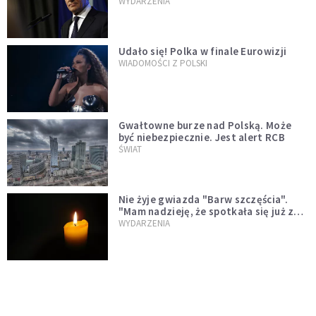
jednopłciowych. "Państwo oblało ten
WYDARZENIA
test"
Udało się! Polka w finale Eurowizji
WIADOMOŚCI Z POLSKI
Gwałtowne burze nad Polską. Może
być niebezpiecznie. Jest alert RCB
ŚWIAT
Nie żyje gwiazda "Barw szczęścia".
"Mam nadzieję, że spotkała się już z
Bogiem, którego tak bardzo kochała"
WYDARZENIA