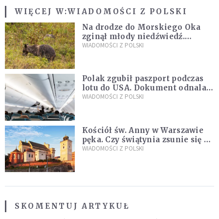
WIĘCEJ W:
WIADOMOŚCI Z POLSKI
Na drodze do Morskiego Oka
zginął młody niedźwiedź.
Sprawę bada Policja i TPN
WIADOMOŚCI Z POLSKI
Polak zgubił paszport podczas
lotu do USA. Dokument odnalazł
się w nietypowym miejscu
WIADOMOŚCI Z POLSKI
Kościół św. Anny w Warszawie
pęka. Czy świątynia zsunie się ze
skarpy?
WIADOMOŚCI Z POLSKI
SKOMENTUJ ARTYKUŁ