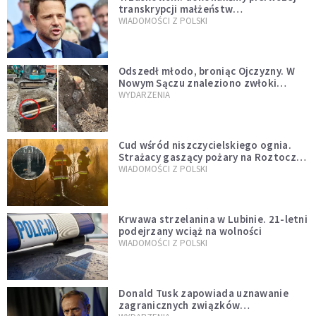
transkrypcji małżeństw
jednopłciowych. “Tak jak
WIADOMOŚCI Z POLSKI
zapowiadałem, bez zwłoki,
natychmiast”
Odszedł młodo, broniąc Ojczyzny. W
Nowym Sączu znaleziono zwłoki
mężczyzny z czasów potopu
WYDARZENIA
szwedzkiego
Cud wśród niszczycielskiego ognia.
Strażacy gaszący pożary na Roztoczu
opublikowali niezwykłe zdjęcie
WIADOMOŚCI Z POLSKI
Krwawa strzelanina w Lubinie. 21-letni
podejrzany wciąż na wolności
WIADOMOŚCI Z POLSKI
Donald Tusk zapowiada uznawanie
zagranicznych związków