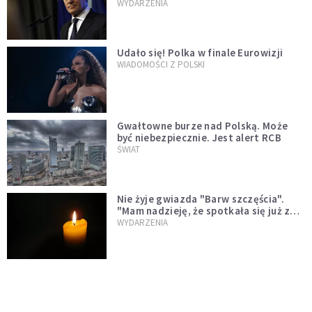
jednopłciowych. "Państwo oblało ten
WYDARZENIA
test"
Udało się! Polka w finale Eurowizji
WIADOMOŚCI Z POLSKI
Gwałtowne burze nad Polską. Może
być niebezpiecznie. Jest alert RCB
ŚWIAT
Nie żyje gwiazda "Barw szczęścia".
"Mam nadzieję, że spotkała się już z
Bogiem, którego tak bardzo kochała"
WYDARZENIA