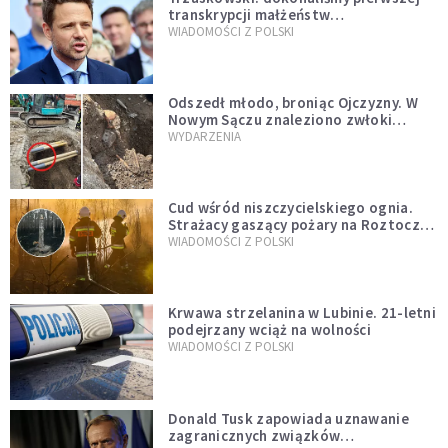
transkrypcji małżeństw
jednopłciowych. “Tak jak
WIADOMOŚCI Z POLSKI
zapowiadałem, bez zwłoki,
natychmiast”
Odszedł młodo, broniąc Ojczyzny. W
Nowym Sączu znaleziono zwłoki
mężczyzny z czasów potopu
WYDARZENIA
szwedzkiego
Cud wśród niszczycielskiego ognia.
Strażacy gaszący pożary na Roztoczu
opublikowali niezwykłe zdjęcie
WIADOMOŚCI Z POLSKI
Krwawa strzelanina w Lubinie. 21-letni
podejrzany wciąż na wolności
WIADOMOŚCI Z POLSKI
Donald Tusk zapowiada uznawanie
zagranicznych związków