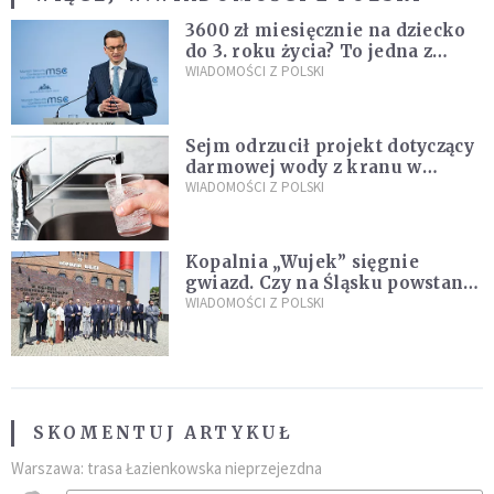
3600 zł miesięcznie na dziecko
do 3. roku życia? To jedna z
propozycji programu "Rozwój
WIADOMOŚCI Z POLSKI
Plus"
Sejm odrzucił projekt dotyczący
darmowej wody z kranu w
restauracjach
WIADOMOŚCI Z POLSKI
Kopalnia „Wujek” sięgnie
gwiazd. Czy na Śląsku powstanie
„Dolina Krzemowa”?
WIADOMOŚCI Z POLSKI
SKOMENTUJ ARTYKUŁ
Warszawa: trasa Łazienkowska nieprzejezdna