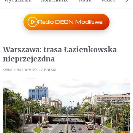
Radio DEON Modlitwa
Warszawa: trasa Łazienkowska
nieprzejezdna
ŚWIAT
WIADOMOŚCI Z POLSKI