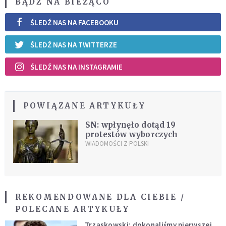
BĄDŹ NA BIEŻĄCO
ŚLEDŹ NAS NA FACEBOOKU
ŚLEDŹ NAS NA TWITTERZE
ŚLEDŹ NAS NA INSTAGRAMIE
POWIĄZANE ARTYKUŁY
SN: wpłynęło dotąd 19
protestów wyborczych
WIADOMOŚCI Z POLSKI
REKOMENDOWANE DLA CIEBIE /
POLECANE ARTYKUŁY
Trzaskowski: dokonaliśmy pierwszej