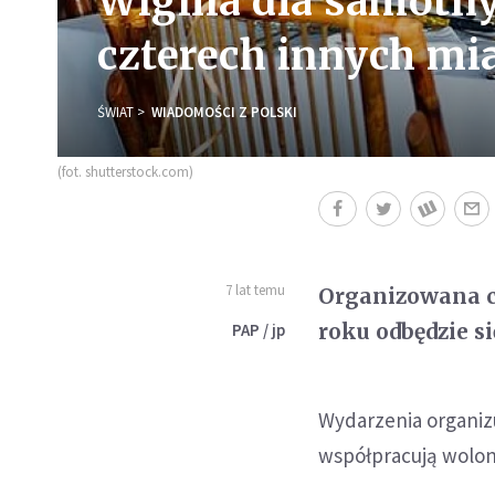
Wigilia dla samotn
czterech innych mi
ŚWIAT
WIADOMOŚCI Z POLSKI
(fot. shutterstock.com)
7 lat temu
Organizowana c
roku odbędzie s
PAP / jp
Wydarzenia organi
współpracują wolont