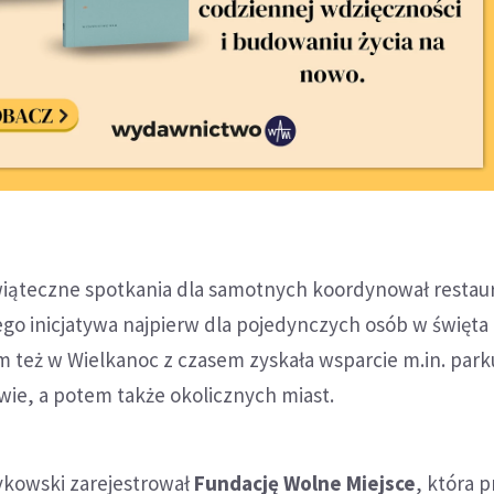
świąteczne spotkania dla samotnych koordynował restau
ego inicjatywa najpierw dla pojedynczych osób w święta
m też w Wielkanoc z czasem zyskała wsparcie m.in. park
wie, a potem także okolicznych miast.
ykowski zarejestrował
Fundację Wolne Miejsce
, która p