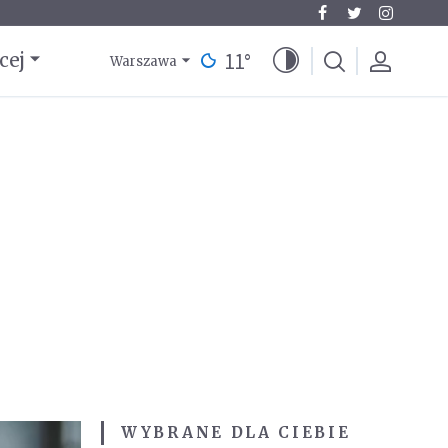
11
°
cej
Warszawa
WYBRANE DLA CIEBIE