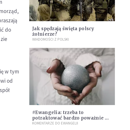
m
amorząd,
praszają
Jak spędzają święta polscy
ić do
żołnierze?
dzie
WIADOMOŚCI Z POLSKI
ię w tym
zwi od
spół
#Ewangelia: trzeba to
potraktować bardzo poważnie w
czasie tych Świąt. Zbyt wiele osób
KOMENTARZE DO EWANGELII
sobie to odpuszcza