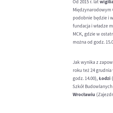
Od 2015 r. lat
wigili
Międzynarodowym C
podobnie będzie i w
fundacja i władze m
MCK, gdzie w ostatn
można od godz. 15.0
Jak wynika z zapow
roku też 24 grudnia
godz. 14.00),
Łodzi
(
Szkół Budowlanych p
Wrocławiu
(Zajezdn