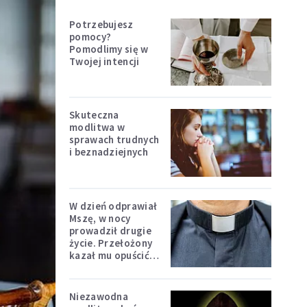
Potrzebujesz
pomocy?
Pomodlimy się w
Twojej intencji
Skuteczna
modlitwa w
sprawach trudnych
i beznadziejnych
W dzień odprawiał
Mszę, w nocy
prowadził drugie
życie. Przełożony
kazał mu opuścić
zakon
Niezawodna