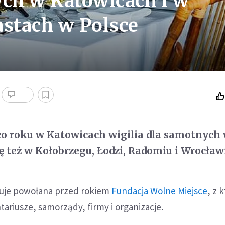
ych w Katowicach i w
astach w Polsce
o roku w Katowicach wigilia dla samotnych
ię też w Kołobrzegu, Łodzi, Radomiu i Wrocław
zuje powołana przed rokiem
Fundacja Wolne Miejsce
, z 
ariusze, samorządy, firmy i organizacje.