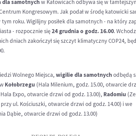
a dla samotnych
w Katowicach odbywa się w tamtejszy
entrum Kongresowym. Jak podał w środę katowicki s
 tym roku. Wigilijny posiłek dla samotnych - na który za
iasta - rozpocznie się
24 grudnia o godz. 16.00
. Wchodz
ich dniach zakończył się szczyt klimatyczny COP24, bę
0.
iedzi Wolnego Miejsca,
wigilie dla samotnych
odbędą s
 w
Kołobrzegu
(Hala Milenium, godz. 15.00, otwarcie dr
Hala Expo, otwarcie drzwi od godz. 13.00),
Radomiu
(Ze
rzy ul. Kościuszki, otwarcie drzwi od godz. 14.00) i we
ia Dąbie, otwarcie drzwi od godz. 13.00)