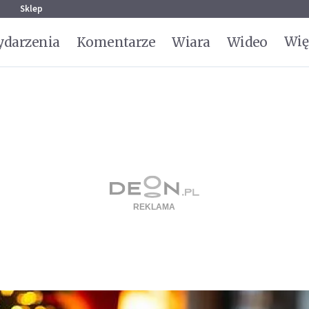
g
Sklep
Wię
darzenia
Komentarze
Wiara
Wideo