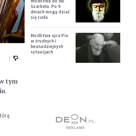
modlitwa do św.
Szarbela. Po 9
dniach mogą dziać
się cuda
Modlitwa ojca Pio
w trudnych i
beznadziejnych
sytuacjach
 w tym
iu.
którą