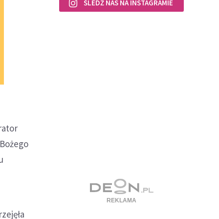
ŚLEDŹ NAS NA INSTAGRAMIE
rator
 Bożego
u
rzejęła