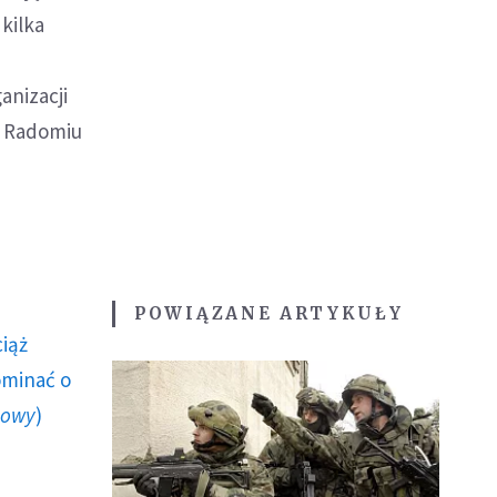
kilka
anizacji
, Radomiu
POWIĄZANE ARTYKUŁY
ciąż
ominać o
howy
)