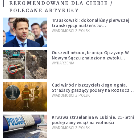
REKOMENDOWANE DLA CIEBIE /
POLECANE ARTYKUŁY
Trzaskowski: dokonaliśmy pierwszej
transkrypcji małżeństw
jednopłciowych. “Tak jak
WIADOMOŚCI Z POLSKI
zapowiadałem, bez zwłoki,
natychmiast”
Odszedł młodo, broniąc Ojczyzny. W
Nowym Sączu znaleziono zwłoki
mężczyzny z czasów potopu
WYDARZENIA
szwedzkiego
Cud wśród niszczycielskiego ognia.
Strażacy gaszący pożary na Roztoczu
opublikowali niezwykłe zdjęcie
WIADOMOŚCI Z POLSKI
Krwawa strzelanina w Lubinie. 21-letni
podejrzany wciąż na wolności
WIADOMOŚCI Z POLSKI