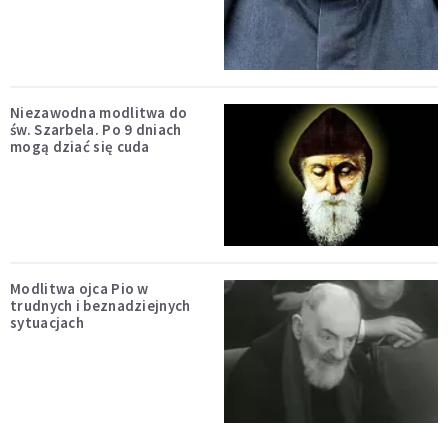
Niezawodna modlitwa do
św. Szarbela. Po 9 dniach
mogą dziać się cuda
Modlitwa ojca Pio w
trudnych i beznadziejnych
sytuacjach