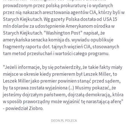
prowadzonym przez polską prokuraturę i o wydanych
przez nią nakazach aresztowania agentów CIA, którzy byli w
Starych Kiejkutach. Wg gazety Polska dostała od USA 15
mln dolarów za udostępnienie Amerykanom ośrodka w
Starych Kiejkutach. "Washington Post" napisał, że
amerykańska senacka komisja ds. wywiadu opublikuje
fragmenty raportu dot. tajnych więzień CIA, stosowanych
tam metod przesłuchań i wartości całego programu.
"Jeżeli informacje, by się potwierdziły, że takie fakty miały
miejsce w okresie kiedy premierem był Leszek Miller, to
Leszek Miller jako premier powinien stanąć przed sądem,
by ta sprawa została wyjaśniona (...) Musimy pokazać, że
jesteśmy dojrzałym państwem, dojrzałą demokracją, która
w sposób praworządny może wyjaśnić tę narastającą aferę"
- powiedział Ziobro.
DEON.PL POLECA