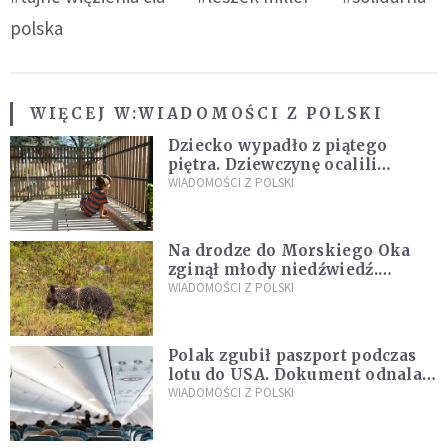
polska
WIĘCEJ W:
WIADOMOŚCI Z POLSKI
Dziecko wypadło z piątego
piętra. Dziewczynę ocalili
sąsiedzi
WIADOMOŚCI Z POLSKI
Na drodze do Morskiego Oka
zginął młody niedźwiedź.
Sprawę bada Policja i TPN
WIADOMOŚCI Z POLSKI
Polak zgubił paszport podczas
lotu do USA. Dokument odnalazł
się w nietypowym miejscu
WIADOMOŚCI Z POLSKI