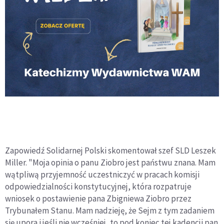
Zapowiedź Solidarnej Polski skomentował szef SLD Leszek
Miller. "Moja opinia o panu Ziobro jest państwu znana. Mam
wątpliwą przyjemność uczestniczyć w pracach komisji
odpowiedzialności konstytucyjnej, która rozpatruje
wniosek o postawienie pana Zbigniewa Ziobro przez
Trybunałem Stanu. Mam nadzieję, że Sejm z tym zadaniem
się upora i jeśli nie wcześniej, to pod koniec tej kadencji pan