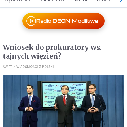
Radio DEON Modlitwa
Wniosek do prokuratory ws.
tajnych więzień?
ŚWIAT
WIADOMOŚCI Z POLSKI