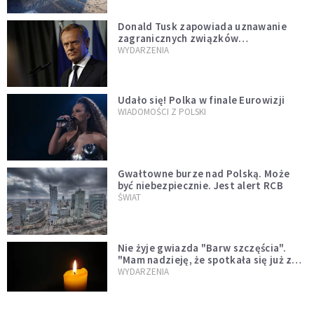
Donald Tusk zapowiada uznawanie
zagranicznych związków
jednopłciowych. "Państwo oblało ten
WYDARZENIA
test"
Udało się! Polka w finale Eurowizji
WIADOMOŚCI Z POLSKI
Gwałtowne burze nad Polską. Może
być niebezpiecznie. Jest alert RCB
ŚWIAT
Nie żyje gwiazda "Barw szczęścia".
"Mam nadzieję, że spotkała się już z
Bogiem, którego tak bardzo kochała"
WYDARZENIA