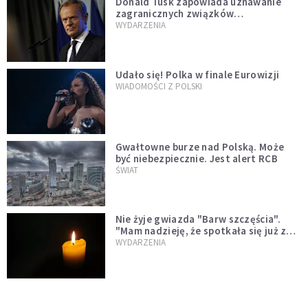
Donald Tusk zapowiada uznawanie
zagranicznych związków
jednopłciowych. "Państwo oblało ten
WYDARZENIA
test"
Udało się! Polka w finale Eurowizji
WIADOMOŚCI Z POLSKI
Gwałtowne burze nad Polską. Może
być niebezpiecznie. Jest alert RCB
ŚWIAT
Nie żyje gwiazda "Barw szczęścia".
"Mam nadzieję, że spotkała się już z
Bogiem, którego tak bardzo kochała"
WYDARZENIA