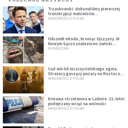
Trzaskowski: dokonaliśmy pierwszej
transkrypcji małżeństw
jednopłciowych. “Tak jak
WIADOMOŚCI Z POLSKI
zapowiadałem, bez zwłoki,
natychmiast”
Odszedł młodo, broniąc Ojczyzny. W
Nowym Sączu znaleziono zwłoki
mężczyzny z czasów potopu
WYDARZENIA
szwedzkiego
Cud wśród niszczycielskiego ognia.
Strażacy gaszący pożary na Roztoczu
opublikowali niezwykłe zdjęcie
WIADOMOŚCI Z POLSKI
Krwawa strzelanina w Lubinie. 21-letni
podejrzany wciąż na wolności
WIADOMOŚCI Z POLSKI