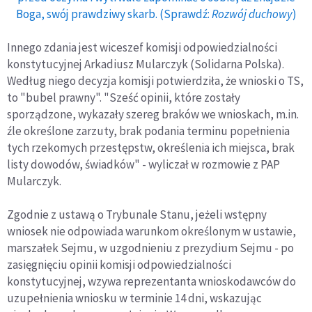
Boga, swój prawdziwy skarb. (Sprawdź:
Rozwój duchowy
)
Innego zdania jest wiceszef komisji odpowiedzialności
konstytucyjnej Arkadiusz Mularczyk (Solidarna Polska).
Według niego decyzja komisji potwierdziła, że wnioski o TS,
to "bubel prawny". "Sześć opinii, które zostały
sporządzone, wykazały szereg braków we wnioskach, m.in.
źle określone zarzuty, brak podania terminu popełnienia
tych rzekomych przestępstw, określenia ich miejsca, brak
listy dowodów, świadków" - wyliczał w rozmowie z PAP
Mularczyk.
Zgodnie z ustawą o Trybunale Stanu, jeżeli wstępny
wniosek nie odpowiada warunkom określonym w ustawie,
marszałek Sejmu, w uzgodnieniu z prezydium Sejmu - po
zasięgnięciu opinii komisji odpowiedzialności
konstytucyjnej, wzywa reprezentanta wnioskodawców do
uzupełnienia wniosku w terminie 14 dni, wskazując