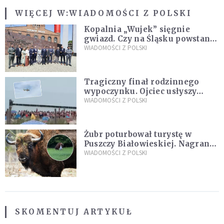
WIĘCEJ W:
WIADOMOŚCI Z POLSKI
Kopalnia „Wujek” sięgnie
gwiazd. Czy na Śląsku powstanie
„Dolina Krzemowa”?
WIADOMOŚCI Z POLSKI
Tragiczny finał rodzinnego
wypoczynku. Ojciec usłyszy
zarzuty
WIADOMOŚCI Z POLSKI
Żubr poturbował turystę w
Puszczy Białowieskiej. Nagranie
daje do myślenia
WIADOMOŚCI Z POLSKI
SKOMENTUJ ARTYKUŁ