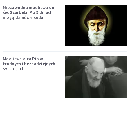
Niezawodna modlitwa do
św. Szarbela. Po 9 dniach
mogą dziać się cuda
Modlitwa ojca Pio w
trudnych i beznadziejnych
sytuacjach