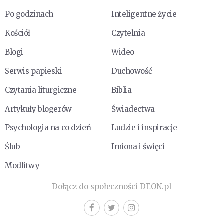
Po godzinach
Inteligentne życie
Kościół
Czytelnia
Blogi
Wideo
Serwis papieski
Duchowość
Czytania liturgiczne
Biblia
Artykuły blogerów
Świadectwa
Psychologia na co dzień
Ludzie i inspiracje
Ślub
Imiona i święci
Modlitwy
Dołącz do społeczności DEON.pl