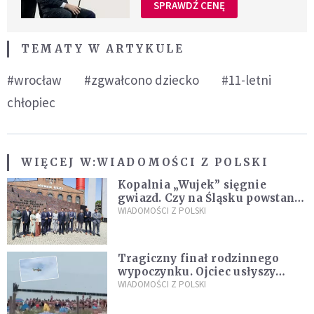
SPRAWDŹ CENĘ
TEMATY W ARTYKULE
#wrocław
#zgwałcono dziecko
#11-letni
chłopiec
WIĘCEJ W:
WIADOMOŚCI Z POLSKI
Kopalnia „Wujek” sięgnie
gwiazd. Czy na Śląsku powstanie
„Dolina Krzemowa”?
WIADOMOŚCI Z POLSKI
Tragiczny finał rodzinnego
wypoczynku. Ojciec usłyszy
zarzuty
WIADOMOŚCI Z POLSKI