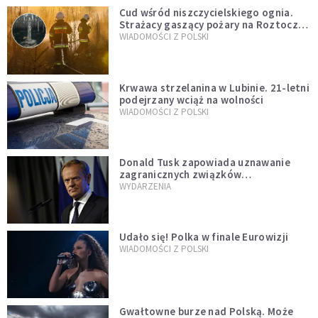
Cud wśród niszczycielskiego ognia.
Strażacy gaszący pożary na Roztoczu
opublikowali niezwykłe zdjęcie
WIADOMOŚCI Z POLSKI
Krwawa strzelanina w Lubinie. 21-letni
podejrzany wciąż na wolności
WIADOMOŚCI Z POLSKI
Donald Tusk zapowiada uznawanie
zagranicznych związków
jednopłciowych. "Państwo oblało ten
WYDARZENIA
test"
Udało się! Polka w finale Eurowizji
WIADOMOŚCI Z POLSKI
Gwałtowne burze nad Polską. Może