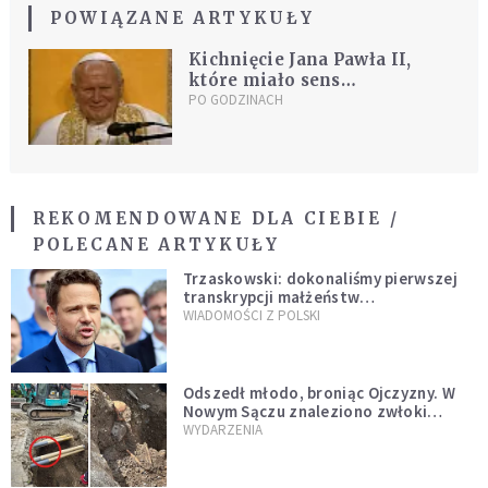
POWIĄZANE ARTYKUŁY
Kichnięcie Jana Pawła II,
które miało sens
ekumeniczny
PO GODZINACH
REKOMENDOWANE DLA CIEBIE /
POLECANE ARTYKUŁY
Trzaskowski: dokonaliśmy pierwszej
transkrypcji małżeństw
jednopłciowych. “Tak jak
WIADOMOŚCI Z POLSKI
zapowiadałem, bez zwłoki,
natychmiast”
Odszedł młodo, broniąc Ojczyzny. W
Nowym Sączu znaleziono zwłoki
mężczyzny z czasów potopu
WYDARZENIA
szwedzkiego