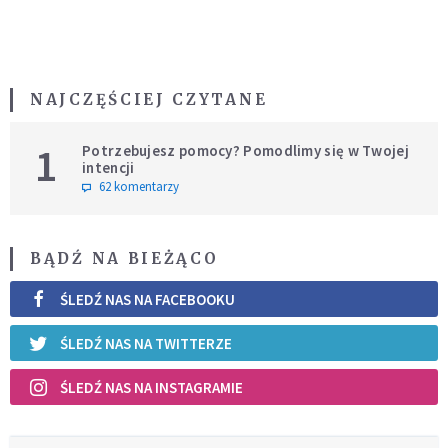
NAJCZĘŚCIEJ CZYTANE
1
Potrzebujesz pomocy? Pomodlimy się w Twojej
intencji
62 komentarzy
BĄDŹ NA BIEŻĄCO
ŚLEDŹ NAS NA FACEBOOKU
ŚLEDŹ NAS NA TWITTERZE
ŚLEDŹ NAS NA INSTAGRAMIE