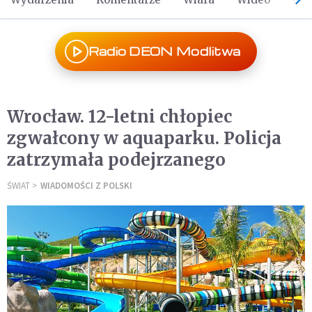
Radio DEON Modlitwa
Wrocław. 12-letni chłopiec
zgwałcony w aquaparku. Policja
zatrzymała podejrzanego
ŚWIAT
WIADOMOŚCI Z POLSKI