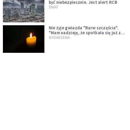
być niebezpiecznie. Jest alert RCB
ŚWIAT
Nie żyje gwiazda "Barw szczęścia".
"Mam nadzieję, że spotkała się już z
Bogiem, którego tak bardzo kochała"
WYDARZENIA