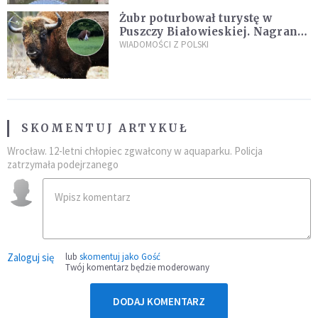
Żubr poturbował turystę w
Puszczy Białowieskiej. Nagranie
daje do myślenia
WIADOMOŚCI Z POLSKI
SKOMENTUJ ARTYKUŁ
Wrocław. 12-letni chłopiec zgwałcony w aquaparku. Policja
zatrzymała podejrzanego
Zaloguj się
lub
skomentuj jako Gość
Twój komentarz będzie moderowany
DODAJ KOMENTARZ