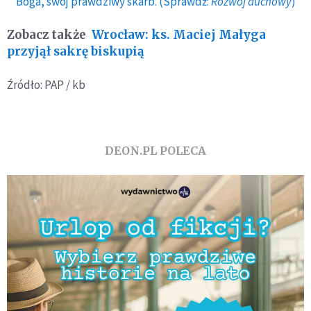
Boga, swój prawdziwy skarb. (Sprawdź:
Rozwój duchowy
)
Zobacz także
Wrocław: ks. Maciej Małyga
przyjął sakrę biskupią
Źródło: PAP / kb
DEON.PL POLECA