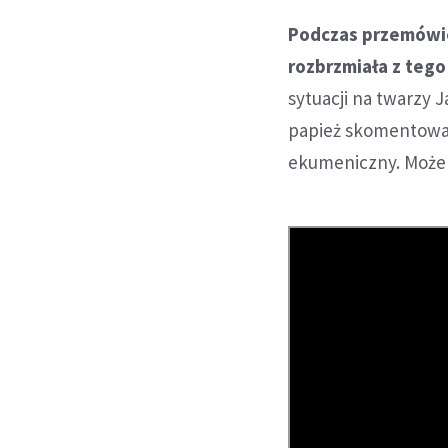
Podczas przemówien
rozbrzmiała z teg
sytuacji na twarzy J
papież skomentował 
ekumeniczny. Może 