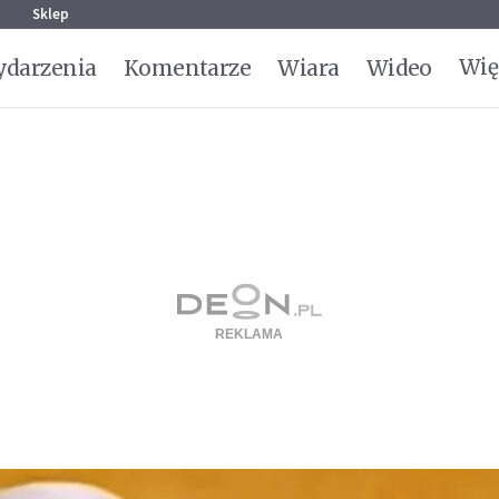
g
Sklep
Wię
darzenia
Komentarze
Wiara
Wideo