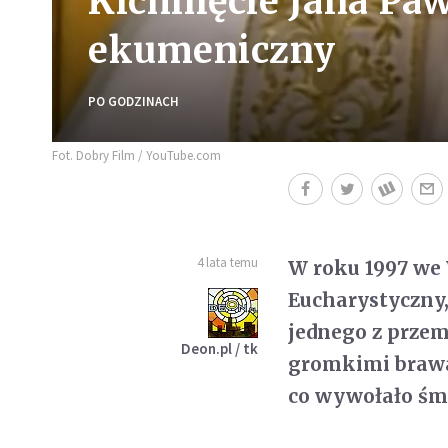
Kichnięcie Jana Paw
ekumeniczny
PO GODZINACH
Fot. Dobry Film / YouTube.com
4 lata temu
W roku 1997 we
Eucharystyczny,
jednego z przem
Deon.pl / tk
gromkimi brawa
co wywołało śmi