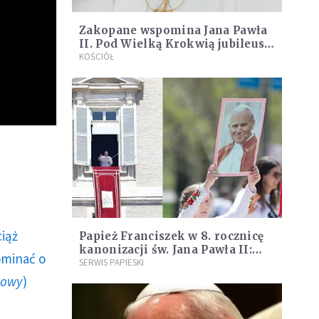
Zakopane wspomina Jana Pawła
II. Pod Wielką Krokwią jubileusz
25-lecia wizyty
KOŚCIÓŁ
ciąż
Papież Franciszek w 8. rocznicę
kanonizacji św. Jana Pawła II:
ominać o
prośmy przez jego
SERWIS PAPIESKI
wstawiennictwo
howy
)