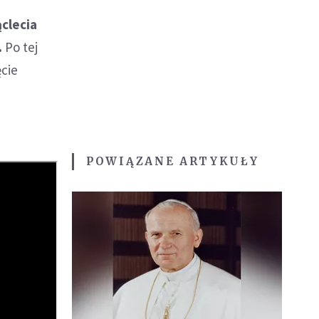
ąclecia
.
Po tej
ęcie
POWIĄZANE ARTYKUŁY