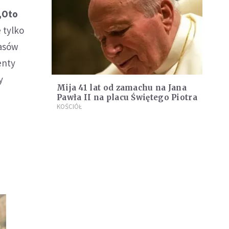
„Oto
 tylko
zasów
enty
y
Mija 41 lat od zamachu na Jana
Pawła II na placu Świętego Piotra
KOŚCIÓŁ