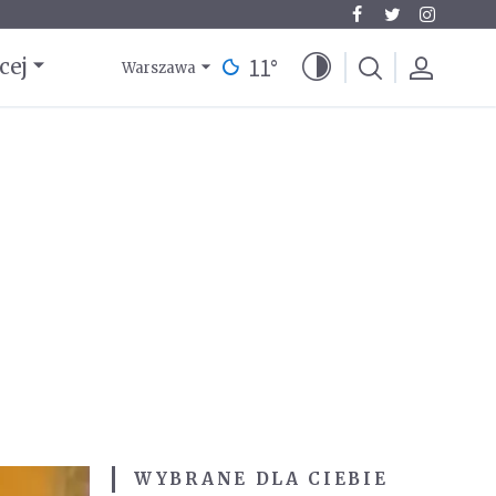
11
°
cej
Warszawa
WYBRANE DLA CIEBIE