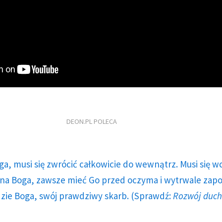
DEON.PL POLECA
ga, musi się zwrócić całkowicie do wewnątrz. Musi się w
a Boga, zawsze mieć Go przed oczyma i wytrwale zap
dzie Boga, swój prawdziwy skarb. (Sprawdź:
Rozwój duc