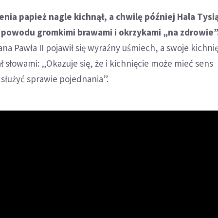
ia papież nagle kichnął, a chwilę później Hala Tysi
o powodu gromkimi brawami i okrzykami „na zdrowie”
ana Pawła II pojawił się wyraźny uśmiech, a swoje kichni
słowami: „Okazuje się, że i kichnięcie może mieć sens
służyć sprawie pojednania”.