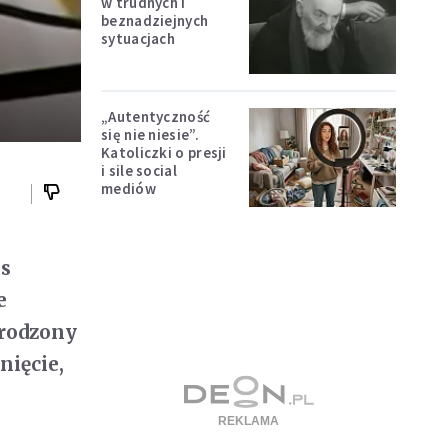
w trudnych i
beznadziejnych
sytuacjach
„Autentyczność
się nie niesie”.
Katoliczki o presji
i sile social
mediów
es
e
grodzony
ięcie,