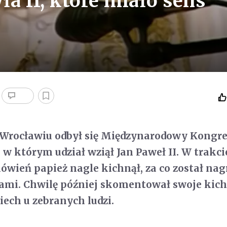
ła II, które miało sens
 Wrocławiu odbył się Międzynarodowy Kongr
 w którym udział wziął Jan Paweł II. W trakci
ówień papież nagle kichnął, za co został na
mi. Chwilę później skomentował swoje kichn
ech u zebranych ludzi.