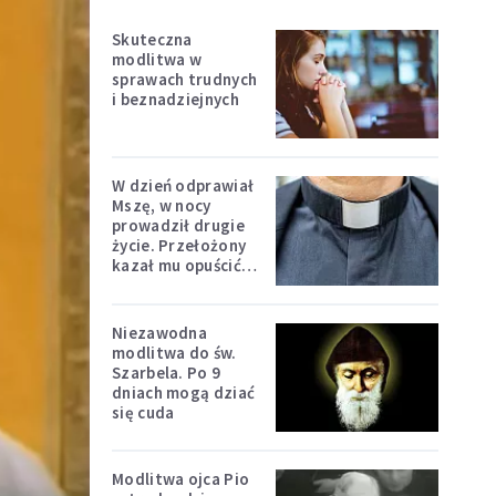
Skuteczna
modlitwa w
sprawach trudnych
i beznadziejnych
W dzień odprawiał
Mszę, w nocy
prowadził drugie
życie. Przełożony
kazał mu opuścić
zakon
Niezawodna
modlitwa do św.
Szarbela. Po 9
dniach mogą dziać
się cuda
Modlitwa ojca Pio