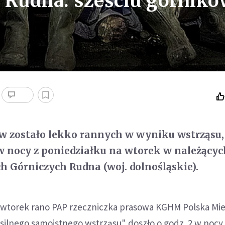
 Rudna: sześciu górnik
w zostało lekko rannych w wyniku wstrząsu,
w nocy z poniedziałku na wtorek w należącyc
 Górniczych Rudna (woj. dolnośląskie).
 wtorek rano PAP rzeczniczka prasowa KGHM Polska Mi
"silnego samoistnego wstrząsu" doszło o godz. 2 w nocy