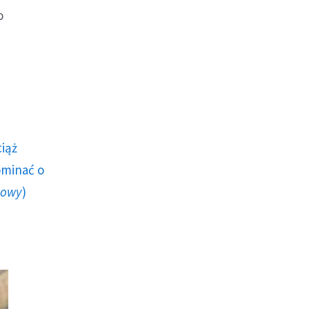
o
ciąż
ominać o
howy
)