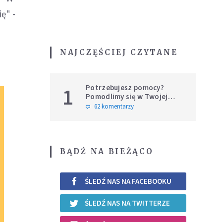
ę" -
NAJCZĘŚCIEJ CZYTANE
Potrzebujesz pomocy?
1
Pomodlimy się w Twojej
intencji
62 komentarzy
BĄDŹ NA BIEŻĄCO
ŚLEDŹ NAS NA FACEBOOKU
ŚLEDŹ NAS NA TWITTERZE