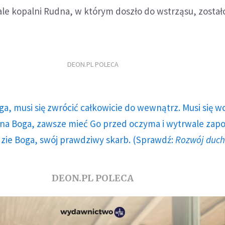
le kopalni Rudna, w którym doszło do wstrząsu, został
DEON.PL POLECA
ga, musi się zwrócić całkowicie do wewnątrz. Musi się w
a Boga, zawsze mieć Go przed oczyma i wytrwale zap
dzie Boga, swój prawdziwy skarb. (Sprawdź:
Rozwój duc
DEON.PL POLECA