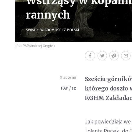
Wstrząsy w kopalni
rannych
ŚWIAT
WIADOMOŚCI Z POLSKI
(fot. PAP/Andrzej Grygiel)
9 lat temu
Sześciu górnikó
którego doszło 
PAP / sz
KGHM Zakładach
Jak powiedziała we
Jolanta Piątek, do 