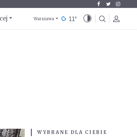
11
°
cej
Warszawa
WYBRANE DLA CIEBIE