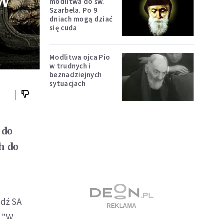
ów
modlitwa do św.
Szarbela. Po 9
dniach mogą dziać
się cuda
Modlitwa ojca Pio
w trudnych i
beznadziejnych
sytuacjach
 do
h do
edź SA
. "W