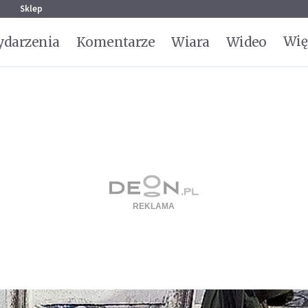
g
Sklep
Wię
darzenia
Komentarze
Wiara
Wideo