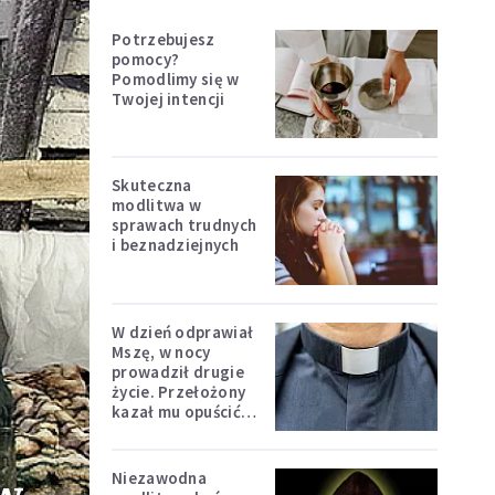
Potrzebujesz
pomocy?
Pomodlimy się w
Twojej intencji
Skuteczna
modlitwa w
sprawach trudnych
i beznadziejnych
W dzień odprawiał
Mszę, w nocy
prowadził drugie
życie. Przełożony
kazał mu opuścić
zakon
Niezawodna