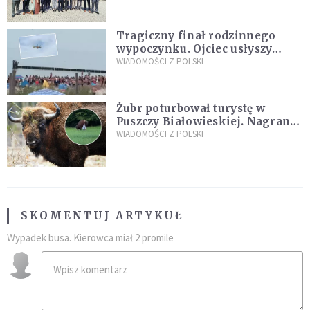
Tragiczny finał rodzinnego
wypoczynku. Ojciec usłyszy
zarzuty
WIADOMOŚCI Z POLSKI
Żubr poturbował turystę w
Puszczy Białowieskiej. Nagranie
daje do myślenia
WIADOMOŚCI Z POLSKI
SKOMENTUJ ARTYKUŁ
Wypadek busa. Kierowca miał 2 promile