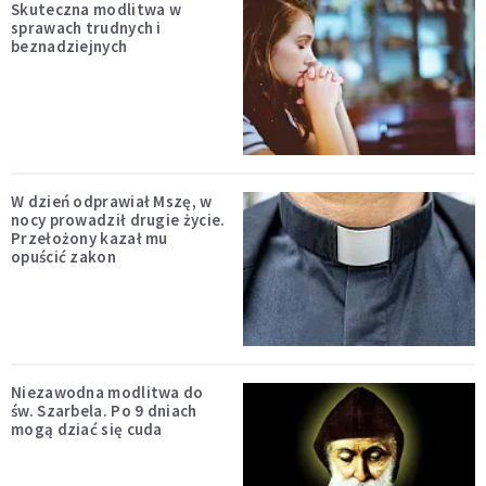
Skuteczna modlitwa w
sprawach trudnych i
beznadziejnych
W dzień odprawiał Mszę, w
nocy prowadził drugie życie.
Przełożony kazał mu
opuścić zakon
Niezawodna modlitwa do
św. Szarbela. Po 9 dniach
mogą dziać się cuda