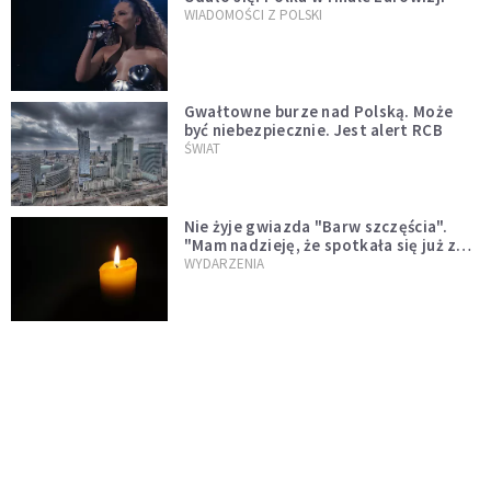
WIADOMOŚCI Z POLSKI
Gwałtowne burze nad Polską. Może
być niebezpiecznie. Jest alert RCB
ŚWIAT
Nie żyje gwiazda "Barw szczęścia".
"Mam nadzieję, że spotkała się już z
Bogiem, którego tak bardzo kochała"
WYDARZENIA