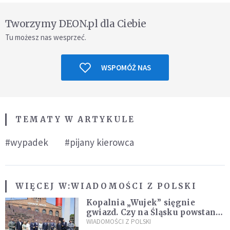
Tworzymy DEON.pl dla Ciebie
Tu możesz nas wesprzeć.
WSPOMÓŻ NAS
TEMATY W ARTYKULE
#wypadek
#pijany kierowca
WIĘCEJ W:
WIADOMOŚCI Z POLSKI
Kopalnia „Wujek” sięgnie
gwiazd. Czy na Śląsku powstanie
„Dolina Krzemowa”?
WIADOMOŚCI Z POLSKI