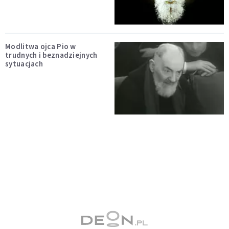
Modlitwa ojca Pio w
trudnych i beznadziejnych
sytuacjach