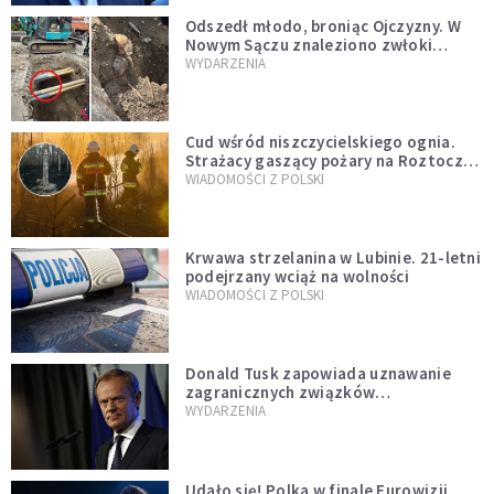
Odszedł młodo, broniąc Ojczyzny. W
Nowym Sączu znaleziono zwłoki
mężczyzny z czasów potopu
WYDARZENIA
szwedzkiego
Cud wśród niszczycielskiego ognia.
Strażacy gaszący pożary na Roztoczu
opublikowali niezwykłe zdjęcie
WIADOMOŚCI Z POLSKI
Krwawa strzelanina w Lubinie. 21-letni
podejrzany wciąż na wolności
WIADOMOŚCI Z POLSKI
Donald Tusk zapowiada uznawanie
zagranicznych związków
jednopłciowych. "Państwo oblało ten
WYDARZENIA
test"
Udało się! Polka w finale Eurowizji