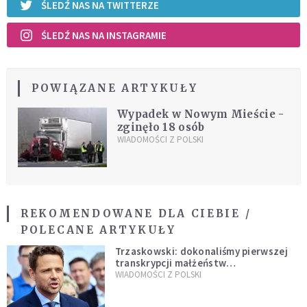
ŚLEDŹ NAS NA TWITTERZE
ŚLEDŹ NAS NA INSTAGRAMIE
POWIĄZANE ARTYKUŁY
Wypadek w Nowym Mieście -
zginęło 18 osób
WIADOMOŚCI Z POLSKI
REKOMENDOWANE DLA CIEBIE /
POLECANE ARTYKUŁY
Trzaskowski: dokonaliśmy pierwszej
transkrypcji małżeństw
jednopłciowych. “Tak jak
WIADOMOŚCI Z POLSKI
zapowiadałem, bez zwłoki,
natychmiast”