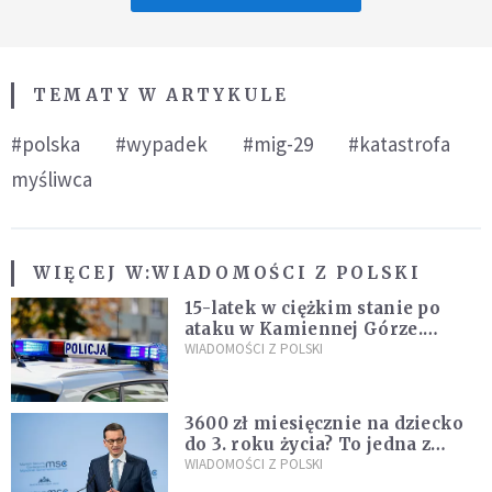
TEMATY W ARTYKULE
#polska
#wypadek
#mig-29
#katastrofa
myśliwca
WIĘCEJ W:
WIADOMOŚCI Z POLSKI
15-latek w ciężkim stanie po
ataku w Kamiennej Górze.
Policja zatrzymała dwóch
WIADOMOŚCI Z POLSKI
nastolatków
3600 zł miesięcznie na dziecko
do 3. roku życia? To jedna z
propozycji programu "Rozwój
WIADOMOŚCI Z POLSKI
Plus"