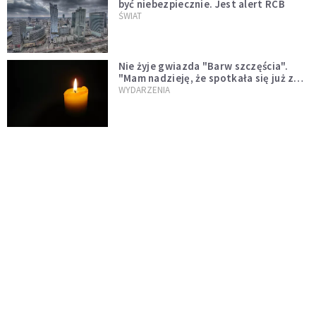
być niebezpiecznie. Jest alert RCB
ŚWIAT
Nie żyje gwiazda "Barw szczęścia".
"Mam nadzieję, że spotkała się już z
Bogiem, którego tak bardzo kochała"
WYDARZENIA