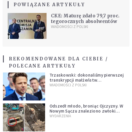
POWIĄZANE ARTYKUŁY
CKE: Maturę zdało 79,7 proc.
tegorocznych absolwentów
WIADOMOŚCI Z POLSKI
REKOMENDOWANE DLA CIEBIE /
POLECANE ARTYKUŁY
Trzaskowski: dokonaliśmy pierwszej
transkrypcji małżeństw
jednopłciowych. “Tak jak
WIADOMOŚCI Z POLSKI
zapowiadałem, bez zwłoki,
natychmiast”
Odszedł młodo, broniąc Ojczyzny. W
Nowym Sączu znaleziono zwłoki
mężczyzny z czasów potopu
WYDARZENIA
szwedzkiego