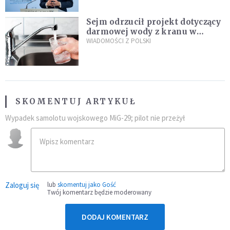
Sejm odrzucił projekt dotyczący
darmowej wody z kranu w
restauracjach
WIADOMOŚCI Z POLSKI
SKOMENTUJ ARTYKUŁ
Wypadek samolotu wojskowego MiG-29; pilot nie przeżył
Zaloguj się
lub
skomentuj jako Gość
Twój komentarz będzie moderowany
DODAJ KOMENTARZ