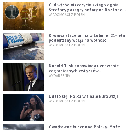
Cud wśród niszczycielskiego ognia.
Strażacy gaszący pożary na Roztoczu
opublikowali niezwykłe zdjęcie
WIADOMOŚCI Z POLSKI
Krwawa strzelanina w Lubinie. 21-letni
podejrzany wciąż na wolności
WIADOMOŚCI Z POLSKI
Donald Tusk zapowiada uznawanie
zagranicznych związków
jednopłciowych. "Państwo oblało ten
WYDARZENIA
test"
Udało się! Polka w finale Eurowizji
WIADOMOŚCI Z POLSKI
Gwałtowne burze nad Polską. Może