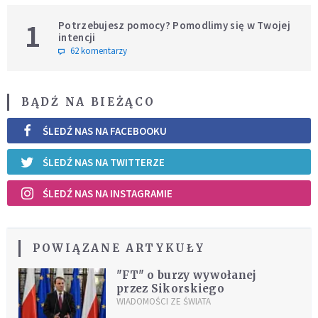
1
Potrzebujesz pomocy? Pomodlimy się w Twojej
intencji
62 komentarzy
BĄDŹ NA BIEŻĄCO
ŚLEDŹ NAS NA FACEBOOKU
ŚLEDŹ NAS NA TWITTERZE
ŚLEDŹ NAS NA INSTAGRAMIE
POWIĄZANE ARTYKUŁY
"FT" o burzy wywołanej
przez Sikorskiego
WIADOMOŚCI ZE ŚWIATA