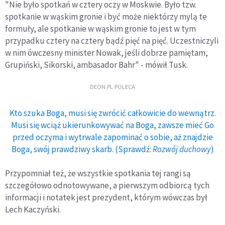
"Nie było spotkań w cztery oczy w Moskwie. Było tzw.
spotkanie w wąskim gronie i być może niektórzy mylą te
formuły, ale spotkanie w wąskim gronie to jest w tym
przypadku cztery na cztery bądź pięć na pięć. Uczestniczyli
w nim ówczesny minister Nowak, jeśli dobrze pamiętam,
Grupiński, Sikorski, ambasador Bahr" - mówił Tusk.
DEON.PL POLECA
Kto szuka Boga, musi się zwrócić całkowicie do wewnątrz.
Musi się wciąż ukierunkowywać na Boga, zawsze mieć Go
przed oczyma i wytrwale zapominać o sobie, aż znajdzie
Boga, swój prawdziwy skarb. (Sprawdź:
Rozwój duchowy
)
Przypomniał też, że wszystkie spotkania tej rangi są
szczegółowo odnotowywane, a pierwszym odbiorcą tych
informacji i notatek jest prezydent, którym wówczas był
Lech Kaczyński.