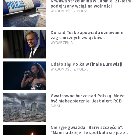
Krwawa strzelanina w Lubinie. 21-letni
podejrzany wciąż na wolności
WIADOMOŚCI Z POLSKI
Donald Tusk zapowiada uznawanie
zagranicznych związków
jednopłciowych. "Państwo oblało ten
WYDARZENIA
test"
Udało się! Polka w finale Eurowizji
WIADOMOŚCI Z POLSKI
Gwałtowne burze nad Polską. Może
być niebezpiecznie. Jest alert RCB
ŚWIAT
Nie żyje gwiazda "Barw szczęścia".
"Mam nadzieję, że spotkała się już z