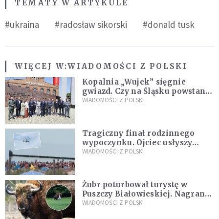
TEMATY W ARTYKULE
#ukraina
#radosław sikorski
#donald tusk
WIĘCEJ W:
WIADOMOŚCI Z POLSKI
Kopalnia „Wujek” sięgnie
gwiazd. Czy na Śląsku powstanie
„Dolina Krzemowa”?
WIADOMOŚCI Z POLSKI
Tragiczny finał rodzinnego
wypoczynku. Ojciec usłyszy
zarzuty
WIADOMOŚCI Z POLSKI
Żubr poturbował turystę w
Puszczy Białowieskiej. Nagranie
daje do myślenia
WIADOMOŚCI Z POLSKI