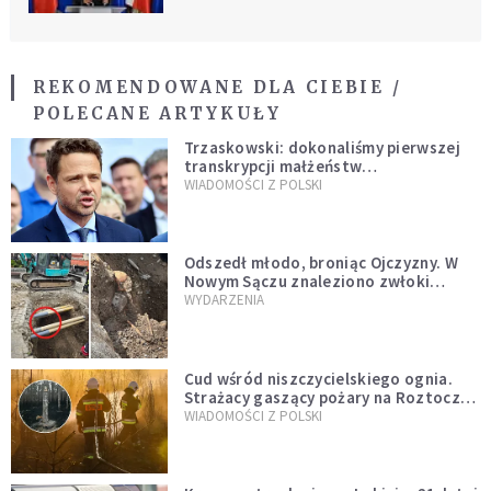
REKOMENDOWANE DLA CIEBIE /
POLECANE ARTYKUŁY
Trzaskowski: dokonaliśmy pierwszej
transkrypcji małżeństw
jednopłciowych. “Tak jak
WIADOMOŚCI Z POLSKI
zapowiadałem, bez zwłoki,
natychmiast”
Odszedł młodo, broniąc Ojczyzny. W
Nowym Sączu znaleziono zwłoki
mężczyzny z czasów potopu
WYDARZENIA
szwedzkiego
Cud wśród niszczycielskiego ognia.
Strażacy gaszący pożary na Roztoczu
opublikowali niezwykłe zdjęcie
WIADOMOŚCI Z POLSKI