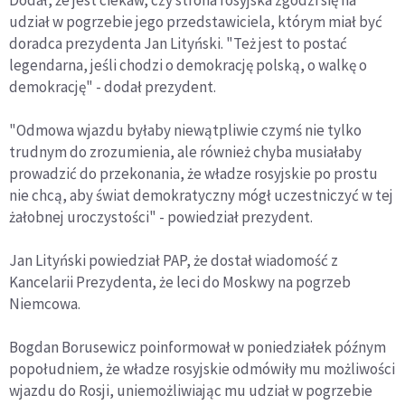
Dodał, że jest ciekaw, czy strona rosyjska zgodzi się na
udział w pogrzebie jego przedstawiciela, którym miał być
doradca prezydenta Jan Lityński. "Też jest to postać
legendarna, jeśli chodzi o demokrację polską, o walkę o
demokrację" - dodał prezydent.
"Odmowa wjazdu byłaby niewątpliwie czymś nie tylko
trudnym do zrozumienia, ale również chyba musiałaby
prowadzić do przekonania, że władze rosyjskie po prostu
nie chcą, aby świat demokratyczny mógł uczestniczyć w tej
żałobnej uroczystości" - powiedział prezydent.
Jan Lityński powiedział PAP, że dostał wiadomość z
Kancelarii Prezydenta, że leci do Moskwy na pogrzeb
Niemcowa.
Bogdan Borusewicz poinformował w poniedziałek późnym
popołudniem, że władze rosyjskie odmówiły mu możliwości
wjazdu do Rosji, uniemożliwiając mu udział w pogrzebie