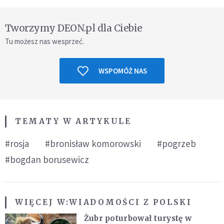
Tworzymy DEON.pl dla Ciebie
Tu możesz nas wesprzeć.
WSPOMÓŻ NAS
TEMATY W ARTYKULE
#rosja
#bronisław komorowski
#pogrzeb
#bogdan borusewicz
WIĘCEJ W:
WIADOMOŚCI Z POLSKI
Żubr poturbował turystę w