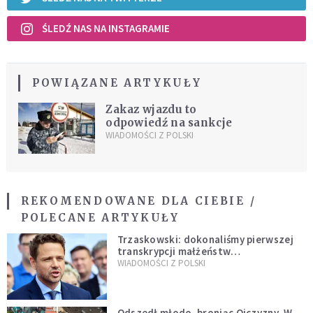
ŚLEDŹ NAS NA INSTAGRAMIE
POWIĄZANE ARTYKUŁY
Zakaz wjazdu to
odpowiedź na sankcje
WIADOMOŚCI Z POLSKI
REKOMENDOWANE DLA CIEBIE /
POLECANE ARTYKUŁY
Trzaskowski: dokonaliśmy pierwszej
transkrypcji małżeństw
jednopłciowych. “Tak jak
WIADOMOŚCI Z POLSKI
zapowiadałem, bez zwłoki,
natychmiast”
Odszedł młodo, broniąc Ojczyzny. W