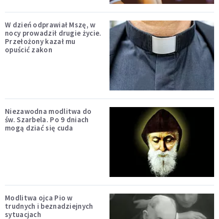
W dzień odprawiał Mszę, w
nocy prowadził drugie życie.
Przełożony kazał mu
opuścić zakon
Niezawodna modlitwa do
św. Szarbela. Po 9 dniach
mogą dziać się cuda
Modlitwa ojca Pio w
trudnych i beznadziejnych
sytuacjach