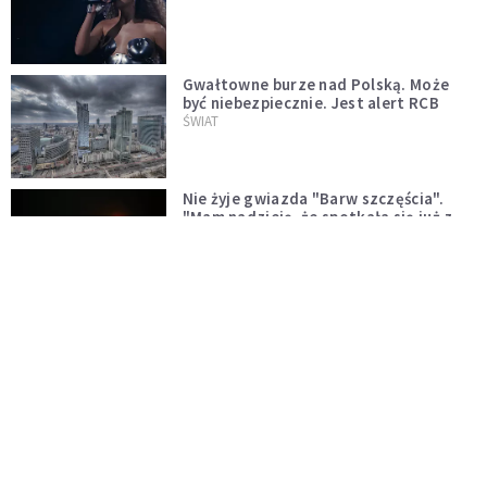
Gwałtowne burze nad Polską. Może
być niebezpiecznie. Jest alert RCB
ŚWIAT
Nie żyje gwiazda "Barw szczęścia".
"Mam nadzieję, że spotkała się już z
Bogiem, którego tak bardzo kochała"
WYDARZENIA