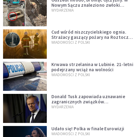
Nowym Sączu znaleziono zwłoki
mężczyzny z czasów potopu
WYDARZENIA
szwedzkiego
Cud wśród niszczycielskiego ognia.
Strażacy gaszący pożary na Roztoczu
opublikowali niezwykłe zdjęcie
WIADOMOŚCI Z POLSKI
Krwawa strzelanina w Lubinie. 21-letni
podejrzany wciąż na wolności
WIADOMOŚCI Z POLSKI
Donald Tusk zapowiada uznawanie
zagranicznych związków
jednopłciowych. "Państwo oblało ten
WYDARZENIA
test"
Udało się! Polka w finale Eurowizji
WIADOMOŚCI Z POLSKI