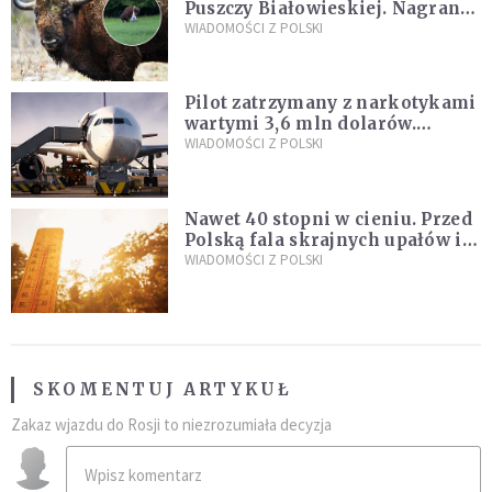
Puszczy Białowieskiej. Nagranie
daje do myślenia
WIADOMOŚCI Z POLSKI
Pilot zatrzymany z narkotykami
wartymi 3,6 mln dolarów.
Śledczy podejrzewają, że latał
WIADOMOŚCI Z POLSKI
pod ich wpływem
Nawet 40 stopni w cieniu. Przed
Polską fala skrajnych upałów i
gwałtowne burze
WIADOMOŚCI Z POLSKI
SKOMENTUJ ARTYKUŁ
Zakaz wjazdu do Rosji to niezrozumiała decyzja