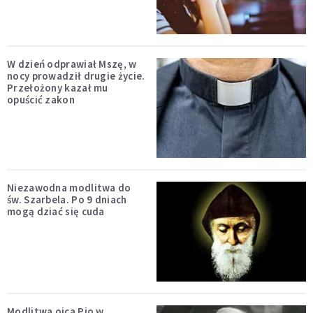
W dzień odprawiał Mszę, w
nocy prowadził drugie życie.
Przełożony kazał mu
opuścić zakon
Niezawodna modlitwa do
św. Szarbela. Po 9 dniach
mogą dziać się cuda
Modlitwa ojca Pio w