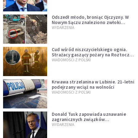
zapowiadałem, bez zwłoki,
natychmiast”
Odszedł młodo, broniąc Ojczyzny. W
Nowym Sączu znaleziono zwłoki
mężczyzny z czasów potopu
WYDARZENIA
szwedzkiego
Cud wśród niszczycielskiego ognia.
Strażacy gaszący pożary na Roztoczu
opublikowali niezwykłe zdjęcie
WIADOMOŚCI Z POLSKI
Krwawa strzelanina w Lubinie. 21-letni
podejrzany wciąż na wolności
WIADOMOŚCI Z POLSKI
Donald Tusk zapowiada uznawanie
zagranicznych związków
jednopłciowych. "Państwo oblało ten
WYDARZENIA
test"