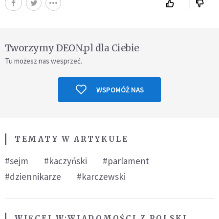
Tworzymy DEON.pl dla Ciebie
Tu możesz nas wesprzeć.
WSPOMÓŻ NAS
TEMATY W ARTYKULE
#sejm
#kaczyński
#parlament
#dziennikarze
#karczewski
WIĘCEJ W:
WIADOMOŚCI Z POLSKI