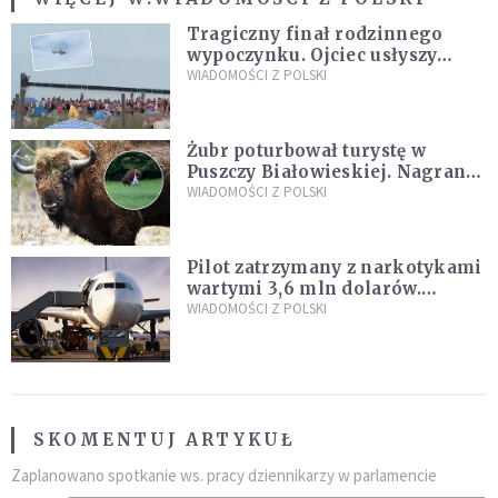
Tragiczny finał rodzinnego
wypoczynku. Ojciec usłyszy
zarzuty
WIADOMOŚCI Z POLSKI
Żubr poturbował turystę w
Puszczy Białowieskiej. Nagranie
daje do myślenia
WIADOMOŚCI Z POLSKI
Pilot zatrzymany z narkotykami
wartymi 3,6 mln dolarów.
Śledczy podejrzewają, że latał
WIADOMOŚCI Z POLSKI
pod ich wpływem
SKOMENTUJ ARTYKUŁ
Zaplanowano spotkanie ws. pracy dziennikarzy w parlamencie