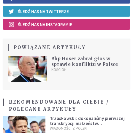
ŚLEDŹ NAS NA TWITTERZE
ŚLEDŹ NAS NA INSTAGRAMIE
POWIĄZANE ARTYKUŁY
Abp Hoser zabrał głos w
sprawie konfliktu w Polsce
KOŚCIÓŁ
REKOMENDOWANE DLA CIEBIE /
POLECANE ARTYKUŁY
Trzaskowski: dokonaliśmy pierwszej
transkrypcji małżeństw
jednopłciowych. “Tak jak
WIADOMOŚCI Z POLSKI