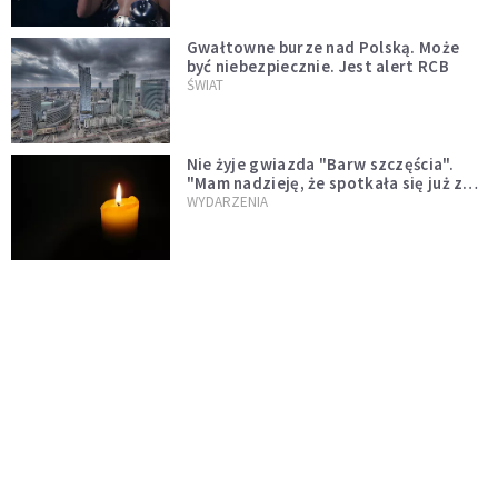
Gwałtowne burze nad Polską. Może
być niebezpiecznie. Jest alert RCB
ŚWIAT
Nie żyje gwiazda "Barw szczęścia".
"Mam nadzieję, że spotkała się już z
Bogiem, którego tak bardzo kochała"
WYDARZENIA