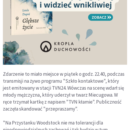
Zdarzenie to miało miejsce w piątek o godz. 22.40, podczas
transmisji na żywo programu "Szkło kontaktowe", który
jest emitowany w stacji TVN24. Wówczas na scenę wdarł się
młody mężczyzna, który uderzył w twarz Miecugowa. W
ręce trzymał kartkę z napisem "TVN kłamie". Publiczność
zaczęła skandować "przepraszamy".
"Na Przystanku Woodstock nie ma tolerancji dla
nieodpowiedzialnych zachowań i tak będzie w tym