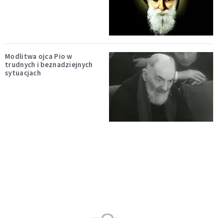
Modlitwa ojca Pio w
trudnych i beznadziejnych
sytuacjach