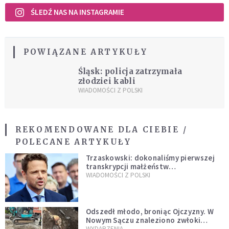
ŚLEDŹ NAS NA INSTAGRAMIE
POWIĄZANE ARTYKUŁY
Śląsk: policja zatrzymała
złodziei kabli
WIADOMOŚCI Z POLSKI
REKOMENDOWANE DLA CIEBIE /
POLECANE ARTYKUŁY
Trzaskowski: dokonaliśmy pierwszej
transkrypcji małżeństw
jednopłciowych. “Tak jak
WIADOMOŚCI Z POLSKI
zapowiadałem, bez zwłoki,
natychmiast”
Odszedł młodo, broniąc Ojczyzny. W
Nowym Sączu znaleziono zwłoki
mężczyzny z czasów potopu
WYDARZENIA