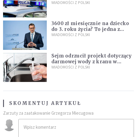
Policja zatrzymała dwóch
WIADOMOŚCI Z POLSKI
nastolatków
3600 zł miesięcznie na dziecko
do 3. roku życia? To jedna z
propozycji programu "Rozwój
WIADOMOŚCI Z POLSKI
Plus"
Sejm odrzucił projekt dotyczący
darmowej wody z kranu w
restauracjach
WIADOMOŚCI Z POLSKI
SKOMENTUJ ARTYKUŁ
Zarzuty za zaatakowanie Grzegorza Miecugowa