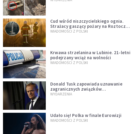
szwedzkiego
Cud wśród niszczycielskiego ognia.
Strażacy gaszący pożary na Roztoczu
opublikowali niezwykłe zdjęcie
WIADOMOŚCI Z POLSKI
Krwawa strzelanina w Lubinie. 21-letni
podejrzany wciąż na wolności
WIADOMOŚCI Z POLSKI
Donald Tusk zapowiada uznawanie
zagranicznych związków
jednopłciowych. "Państwo oblało ten
WYDARZENIA
test"
Udało się! Polka w finale Eurowizji
WIADOMOŚCI Z POLSKI