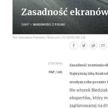
Zasadność ekranów
ŚWIAT
WIADOMOŚCI Z POLSKI
(fot. Kancelaria Premiera / flickr.com / CC BY-NC-ND 2.0)
13 lat temu
Zasadność stawiania e
PAP / mh
Najwyższą Izbę Kontrol
zeszłym roku premier 
We wtorek Biedziak 
ekspertów, który 
zaplanowanej na dru