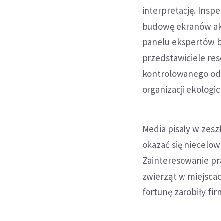
interpretację. Insp
budowę ekranów ak
panelu ekspertów b
przedstawiciele res
kontrolowanego odc
organizacji ekologi
Media pisały w zes
okazać się niecelowa
Zainteresowanie pra
zwierząt w miejsca
fortunę zarobiły fi