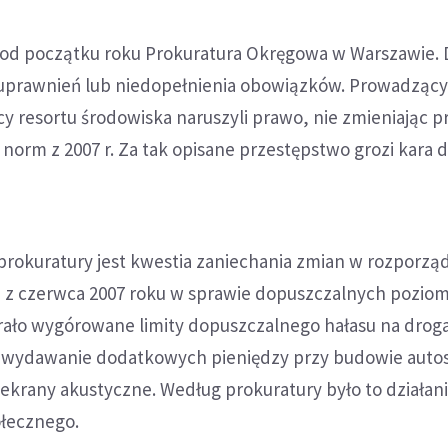
od początku roku Prokuratura Okręgowa w Warszawie. 
uprawnień lub niedopełnienia obowiązków. Prowadzący
cy resortu środowiska naruszyli prawo, nie zmieniając p
 norm z 2007 r. Za tak opisane przestępstwo grozi kara d
prokuratury jest kwestia zaniechania zmian w rozporzą
a z czerwca 2007 roku w sprawie dopuszczalnych pozi
erało wygórowane limity dopuszczalnego hałasu na drog
 wydawanie dodatkowych pieniędzy przy budowie autost
ekrany akustyczne. Według prokuratury było to działan
ołecznego.