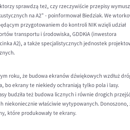
ektorzy sprawdzą też, czy rzeczywiście przepisy wymusz
ustycznych na A2" - poinformował Biedziak. We wtor
ędącym przygotowaniem do kontroli NIK wzięli udział
ortów transportu i środowiska, GDDKiA (inwestora
inka A2), a także specjalistycznych jednostek projekt
cznych.
złym roku, że budowa ekranów dźwiękowych wzdłuż dr
, bo ekrany te niekiedy ochraniają tylko pola i lasy.
sy budziła też budowa licznych i równie drogich przejść
ch niekoniecznie właściwie wytypowanych. Donoszono, 
rmy, które produkowały te ekrany.