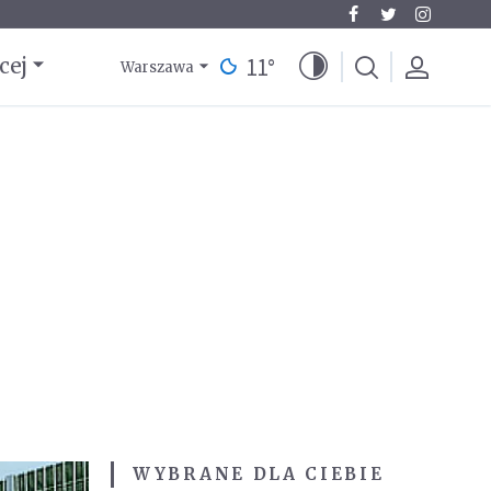
11
°
cej
Warszawa
WYBRANE DLA CIEBIE