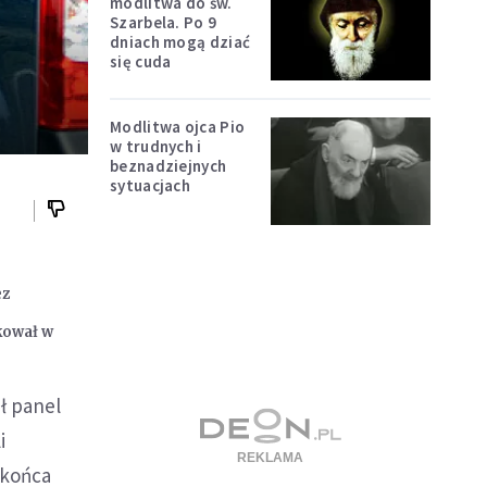
modlitwa do św.
Szarbela. Po 9
dniach mogą dziać
się cuda
Modlitwa ojca Pio
w trudnych i
beznadziejnych
sytuacjach
ez
kował w
ł panel
i
 końca