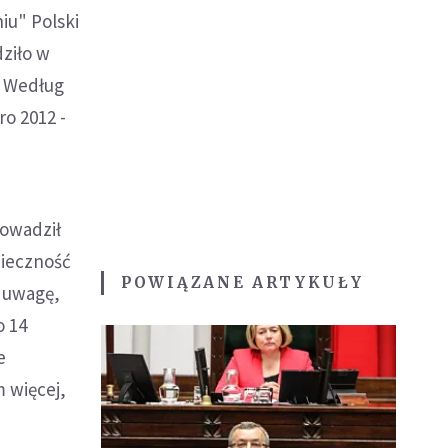
iu" Polski
dziło w
. Według
o 2012 -
rowadził
nieczność
POWIĄZANE ARTYKUŁY
ł uwagę,
o 14
e
 więcej,