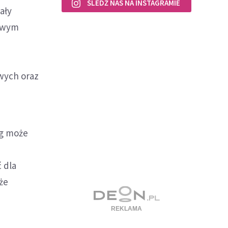
ŚLEDŹ NAS NA INSTAGRAMIE
ały
kowym
owych oraz
óg może
 dla
że