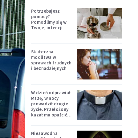
Potrzebujesz
pomocy?
Pomodlimy się w
Twojej intencji
Skuteczna
modlitwa w
sprawach trudnych
i beznadziejnych
W dzień odprawiał
Mszę, w nocy
prowadził drugie
życie. Przełożony
kazał mu opuścić
zakon
Niezawodna