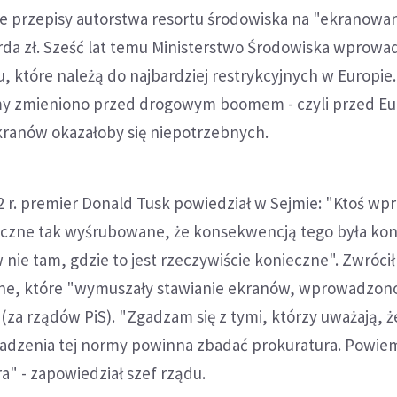
łe przepisy autorstwa resortu środowiska na "ekranowan
iarda zł. Sześć lat temu Ministerstwo Środowiska wprowa
, które należą do najbardziej restrykcyjnych w Europie
 zmieniono przed drogowym boomem - czyli przed Eur
ekranów okazałoby się niepotrzebnych.
2 r. premier Donald Tusk powiedział w Sejmie: "Ktoś wp
iczne tak wyśrubowane, że konsekwencją tego była ko
ie tam, gdzie to jest rzeczywiście konieczne". Zwróci
ne, które "wymuszały stawianie ekranów, wprowadzon
(za rządów PiS). "Zgadzam się z tymi, którzy uważają, ż
adzenia tej normy powinna zbadać prokuratura. Powiem
a" - zapowiedział szef rządu.