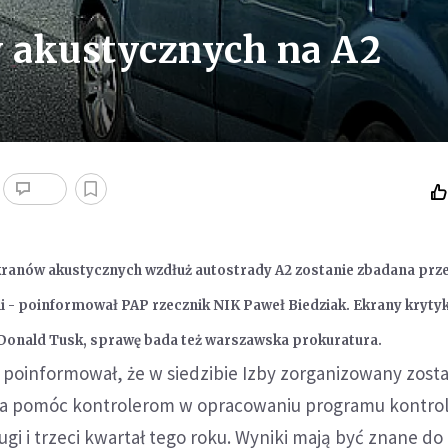
 akustycznych na A2
kranów akustycznych wzdłuż autostrady A2 zostanie zbadana prz
i - poinformował PAP rzecznik NIK Paweł Biedziak. Ekrany kryty
Donald Tusk, sprawę bada też warszawska prokuratura.
poinformował, że w siedzibie Izby zorganizowany zosta
ma pomóc kontrolerom w opracowaniu programu kontrol
gi i trzeci kwartał tego roku. Wyniki mają być znane do