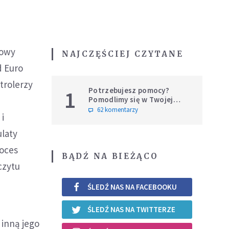
dowy
NAJCZĘŚCIEJ CZYTANE
d Euro
ntrolerzy
Potrzebujesz pomocy?
1
Pomodlimy się w Twojej
intencji
62 komentarzy
i
ulaty
roces
BĄDŹ NA BIEŻĄCO
czytu
ŚLEDŹ NAS NA FACEBOOKU
ŚLEDŹ NAS NA TWITTERZE
 inną jego