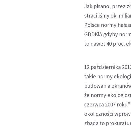
Jak pisano, przez z
straciliśmy ok. mil
Polsce normy hałasu
GDDKiA gdyby normy
to nawet 40 proc. 
12 października 201
takie normy ekolog
budowania ekranów n
że normy ekologicz
czerwca 2007 roku" 
okoliczności wprow
zbada to prokuratur