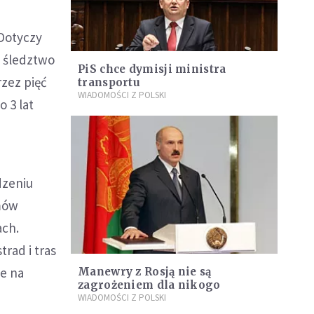
Dotyczy
 śledztwo
PiS chce dymisji ministra
rzez pięć
transportu
WIADOMOŚCI Z POLSKI
o 3 lat
dzeniu
omów
ach.
rad i tras
ie na
Manewry z Rosją nie są
zagrożeniem dla nikogo
WIADOMOŚCI Z POLSKI