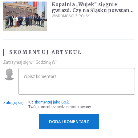
Kopalnia „Wujek” sięgnie
gwiazd. Czy na Śląsku powstanie
„Dolina Krzemowa”?
WIADOMOŚCI Z POLSKI
SKOMENTUJ ARTYKUŁ
Zatrzymaj się w "Godzinę W"
Zaloguj się
lub
skomentuj jako Gość
Twój komentarz będzie moderowany
DODAJ KOMENTARZ