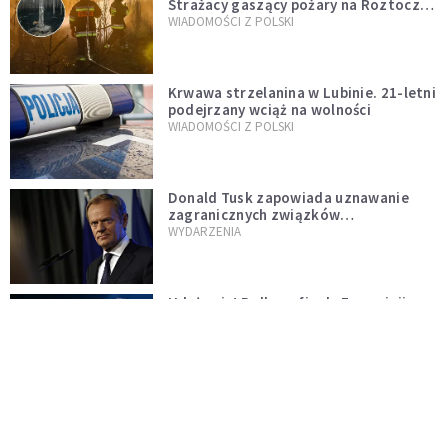
Strażacy gaszący pożary na Roztoczu
opublikowali niezwykłe zdjęcie
WIADOMOŚCI Z POLSKI
Krwawa strzelanina w Lubinie. 21-letni
podejrzany wciąż na wolności
WIADOMOŚCI Z POLSKI
Donald Tusk zapowiada uznawanie
zagranicznych związków
jednopłciowych. "Państwo oblało ten
WYDARZENIA
test"
Udało się! Polka w finale Eurowizji
WIADOMOŚCI Z POLSKI
Gwałtowne burze nad Polską. Może
być niebezpiecznie. Jest alert RCB
ŚWIAT