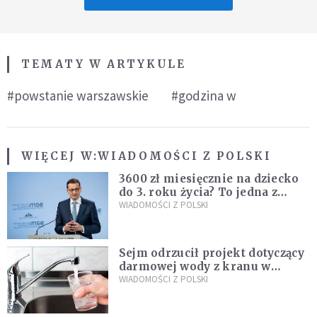
TEMATY W ARTYKULE
#powstanie warszawskie
#godzina w
WIĘCEJ W:
WIADOMOŚCI Z POLSKI
3600 zł miesięcznie na dziecko
do 3. roku życia? To jedna z
propozycji programu "Rozwój
WIADOMOŚCI Z POLSKI
Plus"
Sejm odrzucił projekt dotyczący
darmowej wody z kranu w
restauracjach
WIADOMOŚCI Z POLSKI