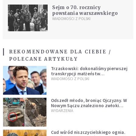
Sejm o 70. rocznicy
powstania warszawskiego
WIADOMOŚCI Z POLSKI
REKOMENDOWANE DLA CIEBIE /
POLECANE ARTYKUŁY
Trzaskowski: dokonaliśmy pierwszej
transkrypcji małżeństw
jednopłciowych. “Tak jak
WIADOMOŚCI Z POLSKI
zapowiadałem, bez zwłoki,
natychmiast”
Odszedł młodo, broniąc Ojczyzny. W
Nowym Sączu znaleziono zwłoki
mężczyzny z czasów potopu
WYDARZENIA
szwedzkiego
Cud wśród niszczycielskiego ognia.