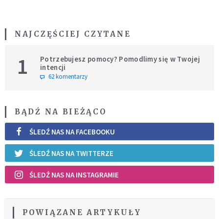
NAJCZĘŚCIEJ CZYTANE
1
Potrzebujesz pomocy? Pomodlimy się w Twojej
intencji
62 komentarzy
BĄDŹ NA BIEŻĄCO
ŚLEDŹ NAS NA FACEBOOKU
ŚLEDŹ NAS NA TWITTERZE
ŚLEDŹ NAS NA INSTAGRAMIE
POWIĄZANE ARTYKUŁY