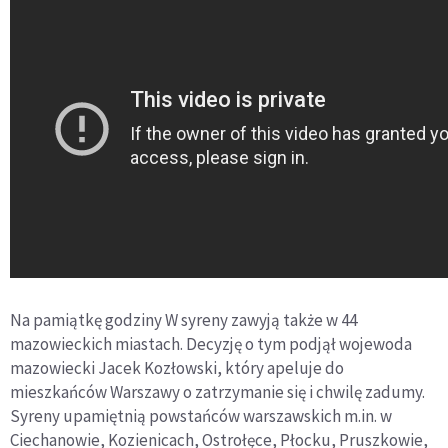
Na pamiątkę godziny W syreny zawyją także w 44
mazowieckich miastach. Decyzję o tym podjął wojewoda
mazowiecki Jacek Kozłowski, który apeluje do
mieszkańców Warszawy o zatrzymanie się i chwilę zadumy.
Syreny upamiętnią powstańców warszawskich m.in. w
Ciechanowie, Kozienicach, Ostrołęce, Płocku, Pruszkowie,