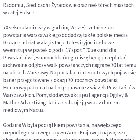
Radomiu, Siedlcach i Żyrardowie oraz niektórych miastach
w całej Polsce.
70 sekundami ciszy w godzinę W cześć żołnierzom
powstania warszawskiego oddadzą także polskie media.
Biorące udział w akcji stacje telewizyjne i radiowe
wyemitują w piątek o godz. 17 spot "70 sekund dla
Powstańców", w ramach którego ciszę będą przeplatać
archiwalne odgłosy walk powstańczych nagrane 70 lat temu
na ulicach Warszawy. Na portalach internetowych pojawi się
baner przygotowany z okazji 70. rocznicy powstania.
Honorowy patronat nad nią sprawuje Związek Powstańców
Warszawskich. Pomysłodawcą akcji jest agencja Ogilvy &
Mather Advertising, która realizuje ją wraz z domem
mediowym Maxus.
Godzina W była początkiem powstania, największego
niepodległościowego zrywu Armii Krajowej i największej
akcji zbrojnej podziemia w okupowanej przez hitlerowców