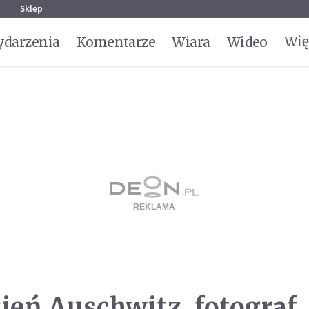
g
Sklep
Wię
darzenia
Komentarze
Wiara
Wideo
ień Auschwitz, fotograf