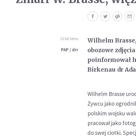
13 lat temu
Wilhelm Brasse,
obozowe zdjęcia
PAP / drr
poinformował h
Birkenau dr Ada
Wilhelm Brasse urod
Żywcu jako ogrodnik
polskim wojsku wal
pracował jako fotog
do swej ciotki. Spec