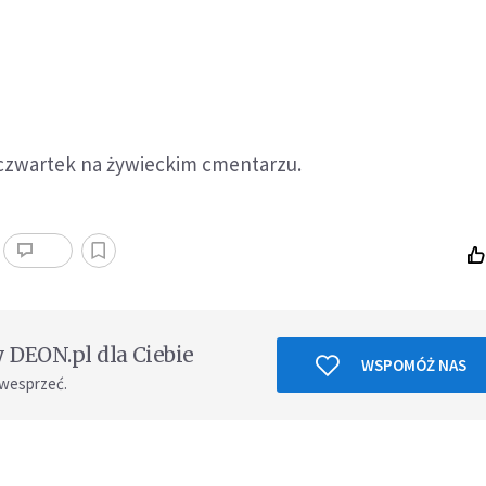
czwartek na żywieckim cmentarzu.
DEON.pl dla Ciebie
WSPOMÓŻ NAS
 wesprzeć.