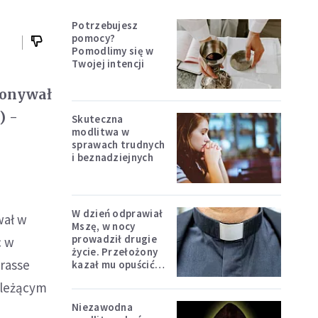
Potrzebujesz
pomocy?
Pomodlimy się w
Twojej intencji
konywał
) -
Skuteczna
modlitwa w
sprawach trudnych
i beznadziejnych
W dzień odprawiał
wał w
Mszę, w nocy
prowadził drugie
c w
życie. Przełożony
Brasse
kazał mu opuścić
zakon
ależącym
Niezawodna