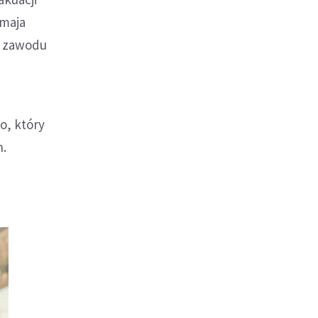
 maja
o zawodu
o, który
h.