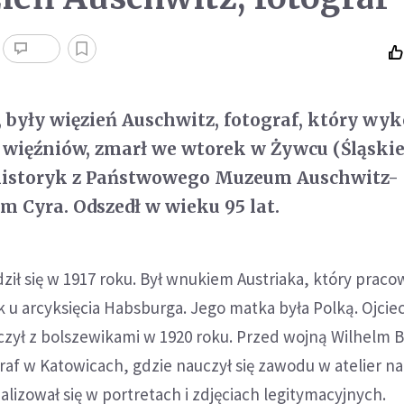
 były więzień Auschwitz, fotograf, który wy
 więźniów, zmarł we wtorek w Żywcu (Śląskie
istoryk z Państwowego Muzeum Auschwitz-
m Cyra. Odszedł w wieku 95 lat.
ził się w 1917 roku. Był wnukiem Austriaka, który praco
 u arcyksięcia Habsburga. Jego matka była Polką. Ojcie
czył z bolszewikami w 1920 roku. Przed wojną Wilhelm 
raf w Katowicach, gdzie nauczył się zawodu w atelier n
jalizował się w portretach i zdjęciach legitymacyjnych.