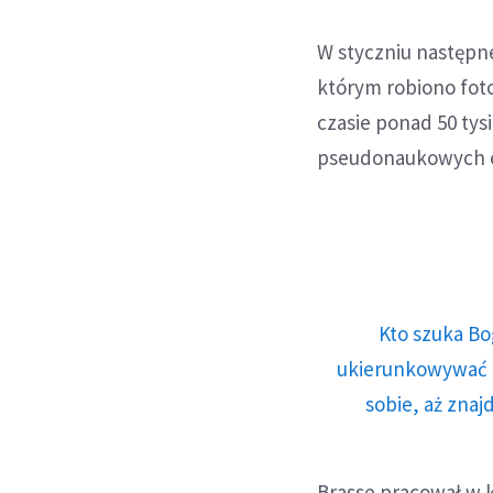
W styczniu następn
którym robiono fot
czasie ponad 50 tysi
pseudonaukowych e
Kto szuka Bo
ukierunkowywać n
sobie, aż znaj
Brasse pracował w 