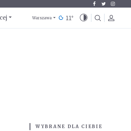
11
°
cej
Warszawa
WYBRANE DLA CIEBIE