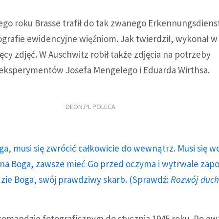
ego roku Brasse trafił do tak zwanego Erkennungsdiens
ografie ewidencyjne więźniom. Jak twierdził, wykonał w
ęcy zdjęć. W Auschwitz robił także zdjęcia na potrzeby
ksperymentów Josefa Mengelego i Eduarda Wirthsa.
DEON.PL POLECA
ga, musi się zwrócić całkowicie do wewnątrz. Musi się w
a Boga, zawsze mieć Go przed oczyma i wytrwale zap
dzie Boga, swój prawdziwy skarb. (Sprawdź:
Rozwój duc
komandzie fotograficznym do stycznia 1945 roku. Po ew