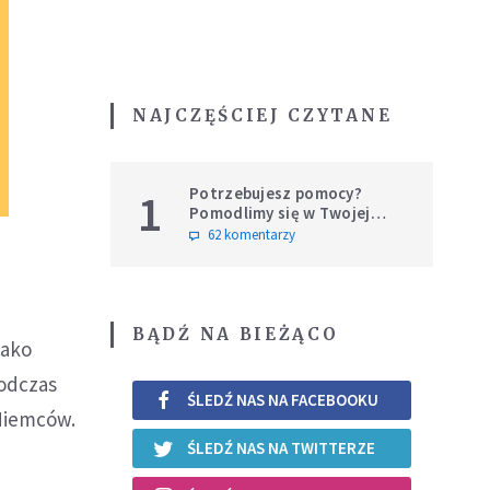
NAJCZĘŚCIEJ CZYTANE
Potrzebujesz pomocy?
1
Pomodlimy się w Twojej
intencji
62 komentarzy
BĄDŹ NA BIEŻĄCO
jako
Podczas
ŚLEDŹ NAS NA FACEBOOKU
 Niemców.
ŚLEDŹ NAS NA TWITTERZE