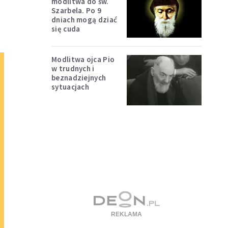
modlitwa do św.
Szarbela. Po 9
dniach mogą dziać
się cuda
Modlitwa ojca Pio
w trudnych i
beznadziejnych
sytuacjach