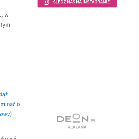
ŚLEDŹ NAS NA INSTAGRAMIE
t, w
 tym
ciąż
ominać o
howy
)
akuacji