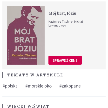
Mój brat, Józiu
Kazimierz Tischner, Michał
Lewandowski
SPRAWDŹ CENĘ
TEMATY W ARTYKULE
#polska
#morskie oko
#zakopane
WIĘCEJ W:
ŚWIAT