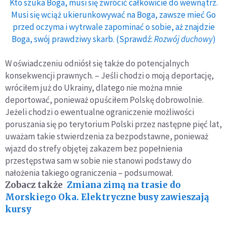
Kto szuka Boga, musi się zwrócić całkowicie do wewnątrz.
Musi się wciąż ukierunkowywać na Boga, zawsze mieć Go
przed oczyma i wytrwale zapominać o sobie, aż znajdzie
Boga, swój prawdziwy skarb. (Sprawdź:
Rozwój duchowy
)
W oświadczeniu odniósł się także do potencjalnych
konsekwencji prawnych. – Jeśli chodzi o moją deportację,
wróciłem już do Ukrainy, dlatego nie można mnie
deportować, ponieważ opuściłem Polskę dobrowolnie.
Jeżeli chodzi o ewentualne ograniczenie możliwości
poruszania się po terytorium Polski przez następne pięć lat,
uważam takie stwierdzenia za bezpodstawne, ponieważ
wjazd do strefy objętej zakazem bez popełnienia
przestępstwa sam w sobie nie stanowi podstawy do
nałożenia takiego ograniczenia – podsumował.
Zobacz także
Zmiana zimą na trasie do
Morskiego Oka. Elektryczne busy zawieszają
kursy