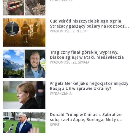
szwedzkiego
Cud wśród niszczycielskiego ognia.
Strażacy gaszący pożary na Roztoczu
opublikowali niezwykłe zdjęcie
WIADOMOŚCI Z POLSKI
Tragiczny finał górskiej wyprawy.
Diakon zginął w ataku niedźwiedzia
WIADOMOŚCI ZE ŚWIATA
Angela Merkel jako negocjator między
Rosją a UE w sprawie Ukrainy?
WYDARZENIA
Donald Trump w Chinach. Zabrał ze
sobą szefa Apple, Boeinga, Mety i
Muska
ŚWIAT