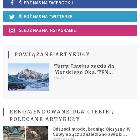
ŚLEDŹ NAS NA FACEBOOKU
ŚLEDŹ NAS NA TWITTERZE
ŚLEDŹ NAS NA INSTAGRAMIE
POWIĄZANE ARTYKUŁY
Tatry: Lawina zeszła do
Morskiego Oka. TPN
ostrzega przed
ŚWIAT
niebezpieczeństwem
REKOMENDOWANE DLA CIEBIE /
POLECANE ARTYKUŁY
Odszedł młodo, broniąc Ojczyzny. W
Nowym Sączu znaleziono zwłoki
mężczyzny z czasów potopu
WYDARZENIA