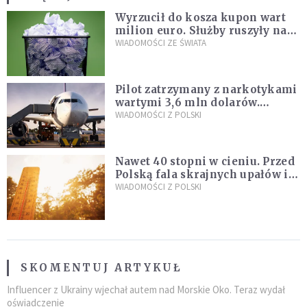
Wyrzucił do kosza kupon wart
milion euro. Służby ruszyły na
poszukiwania
WIADOMOŚCI ZE ŚWIATA
Pilot zatrzymany z narkotykami
wartymi 3,6 mln dolarów.
Śledczy podejrzewają, że latał
WIADOMOŚCI Z POLSKI
pod ich wpływem
Nawet 40 stopni w cieniu. Przed
Polską fala skrajnych upałów i
gwałtowne burze
WIADOMOŚCI Z POLSKI
SKOMENTUJ ARTYKUŁ
Influencer z Ukrainy wjechał autem nad Morskie Oko. Teraz wydał
oświadczenie