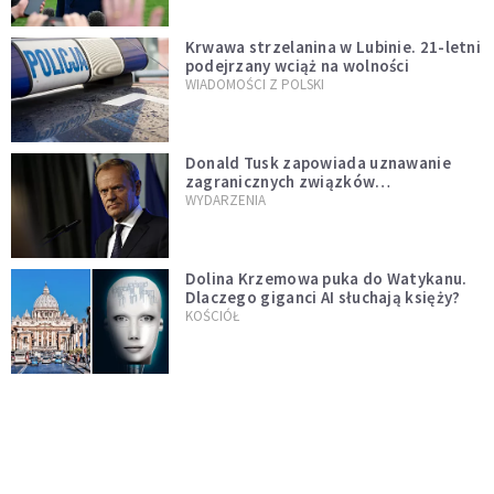
Krwawa strzelanina w Lubinie. 21-letni
podejrzany wciąż na wolności
WIADOMOŚCI Z POLSKI
Donald Tusk zapowiada uznawanie
zagranicznych związków
jednopłciowych. "Państwo oblało ten
WYDARZENIA
test"
Dolina Krzemowa puka do Watykanu.
Dlaczego giganci AI słuchają księży?
KOŚCIÓŁ