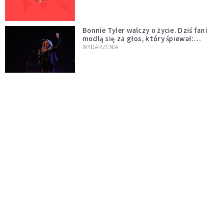
Bonnie Tyler walczy o życie. Dziś fani
modlą się za głos, który śpiewał:
"Lord, help me"
WYDARZENIA