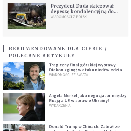
Prezydent Duda skierował
depeszę kondolencyjną do
prezydenta Algierii
WIADOMOŚCI Z POLSKI
REKOMENDOWANE DLA CIEBIE /
POLECANE ARTYKUŁY
Tragiczny finał górskiej wyprawy.
Diakon zginął w ataku niedźwiedzia
WIADOMOŚCI ZE ŚWIATA
Angela Merkel jako negocjator między
Rosją a UE w sprawie Ukrainy?
WYDARZENIA
Donald Trump w Chinach. Zabrał ze