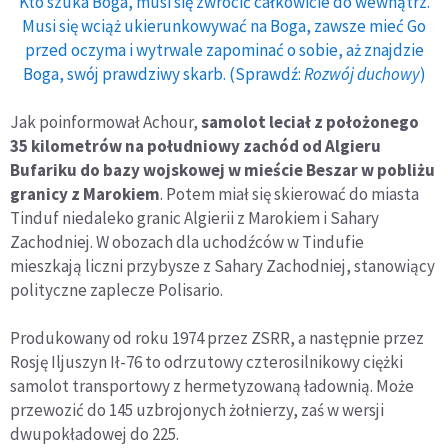
Kto szuka Boga, musi się zwrócić całkowicie do wewnątrz.
Musi się wciąż ukierunkowywać na Boga, zawsze mieć Go
przed oczyma i wytrwale zapominać o sobie, aż znajdzie
Boga, swój prawdziwy skarb. (Sprawdź:
Rozwój duchowy
)
Jak poinformował Achour,
samolot leciał z położonego
35 kilometrów na południowy zachód od Algieru
Bufariku do bazy wojskowej w mieście Beszar w pobliżu
granicy z Marokiem
. Potem miał się skierować do miasta
Tinduf niedaleko granic Algierii z Marokiem i Sahary
Zachodniej. W obozach dla uchodźców w Tindufie
mieszkają liczni przybysze z Sahary Zachodniej, stanowiący
polityczne zaplecze Polisario.
Produkowany od roku 1974 przez ZSRR, a następnie przez
Rosję Iljuszyn Ił-76 to odrzutowy czterosilnikowy ciężki
samolot transportowy z hermetyzowaną ładownią. Może
przewozić do 145 uzbrojonych żołnierzy, zaś w wersji
dwupokładowej do 225.