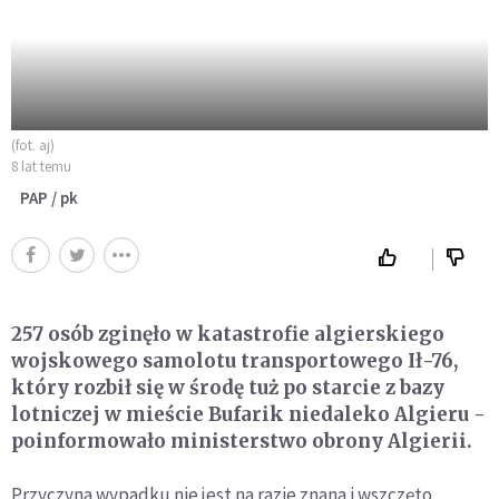
(fot. aj)
8 lat temu
PAP / pk
257 osób zginęło w katastrofie algierskiego
wojskowego samolotu transportowego Ił-76,
który rozbił się w środę tuż po starcie z bazy
lotniczej w mieście Bufarik niedaleko Algieru -
poinformowało ministerstwo obrony Algierii.
Przyczyna wypadku nie jest na razie znana i wszczęto