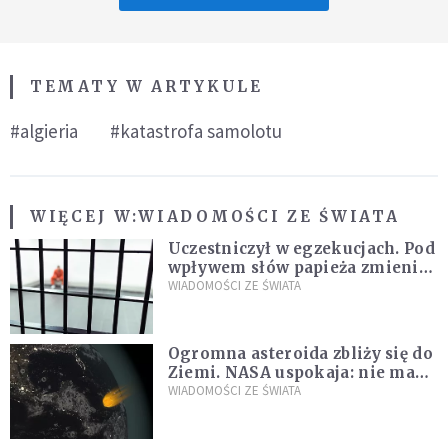
TEMATY W ARTYKULE
#algieria
#katastrofa samolotu
WIĘCEJ W:
WIADOMOŚCI ZE ŚWIATA
Uczestniczył w egzekucjach. Pod
wpływem słów papieża zmienił
zdanie
WIADOMOŚCI ZE ŚWIATA
Ogromna asteroida zbliży się do
Ziemi. NASA uspokaja: nie ma
zagrożenia
WIADOMOŚCI ZE ŚWIATA