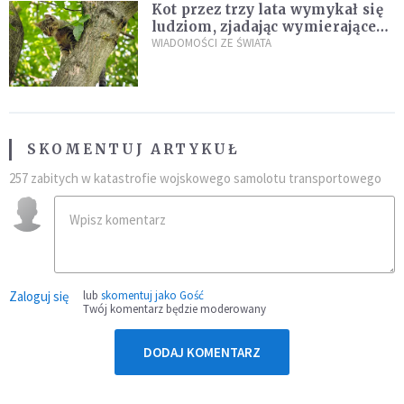
Kot przez trzy lata wymykał się
ludziom, zjadając wymierające
kaczki. W końcu popełnił
WIADOMOŚCI ZE ŚWIATA
fatalny błąd
SKOMENTUJ ARTYKUŁ
257 zabitych w katastrofie wojskowego samolotu transportowego
Zaloguj się
lub
skomentuj jako Gość
Twój komentarz będzie moderowany
DODAJ KOMENTARZ