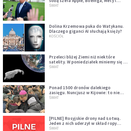
sobą szefa Apple, Boeinga, Mety i
Muska
ŚWIAT
Dolina Krzemowa puka do Watykanu.
Dlaczego giganci AI słuchają księży?
KOŚCIÓŁ
Przeleci bliżej Ziemi niż niektóre
satelity. W poniedziałek miniemy się z
asteroidą, która poprzedzi znacznie
ŚWIAT
większego "gościa"
Ponad 1500 dronów dalekiego
zasięgu. Nuncjusz w Kijowie: to nie
wygląda na wolę zakończenia wojny
ŚWIAT
[PILNE] Rosyjskie drony nad Łotwą.
Jeden z nich uderzył w skład ropy
naftowej
ŚWIAT