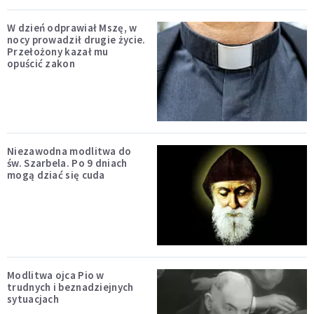
W dzień odprawiał Mszę, w
nocy prowadził drugie życie.
Przełożony kazał mu
opuścić zakon
Niezawodna modlitwa do
św. Szarbela. Po 9 dniach
mogą dziać się cuda
Modlitwa ojca Pio w
trudnych i beznadziejnych
sytuacjach