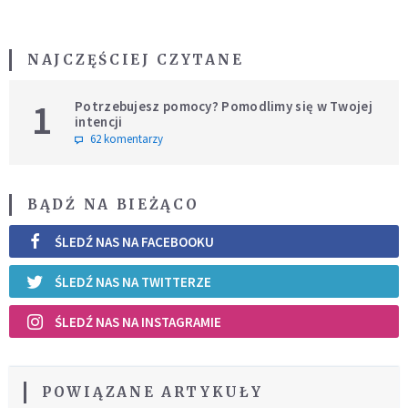
NAJCZĘŚCIEJ CZYTANE
1
Potrzebujesz pomocy? Pomodlimy się w Twojej
intencji
62 komentarzy
BĄDŹ NA BIEŻĄCO
ŚLEDŹ NAS NA FACEBOOKU
ŚLEDŹ NAS NA TWITTERZE
ŚLEDŹ NAS NA INSTAGRAMIE
POWIĄZANE ARTYKUŁY