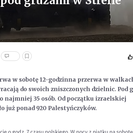
 pod gruzami w Strefie
trwa w sobotę 12-godzinna przerwa w walkac
racają do swoich zniszczonych dzielnic. Pod 
co najmniej 35 osób. Od początku izraelskiej
o już ponad 920 Palestyńczyków.
ie o godz. 7 czasu polskiego. W nocy z piątku na sobotę