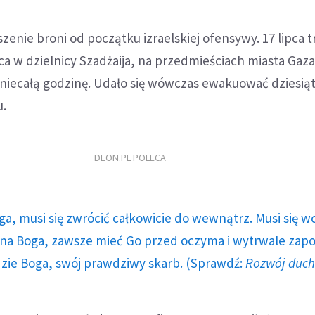
szenie broni od początku izraelskiej ofensywy. 17 lipca 
ipca w dzielnicy Szadżaija, na przedmieściach miasta Gaz
iecałą godzinę. Udało się wówczas ewakuować dziesiątk
u.
DEON.PL POLECA
ga, musi się zwrócić całkowicie do wewnątrz. Musi się w
a Boga, zawsze mieć Go przed oczyma i wytrwale zap
dzie Boga, swój prawdziwy skarb. (Sprawdź:
Rozwój duc