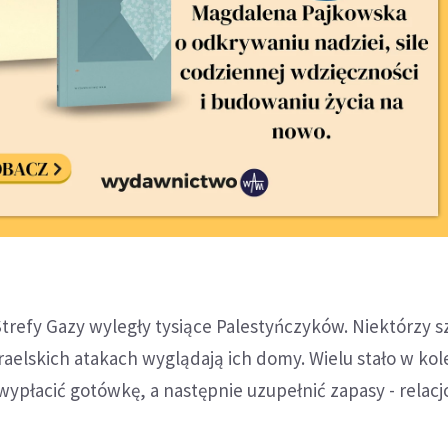
Strefy Gazy wyległy tysiące Palestyńczyków. Niektórzy sz
zraelskich atakach wyglądają ich domy. Wielu stało w kol
ypłacić gotówkę, a następnie uzupełnić zapasy - relacj