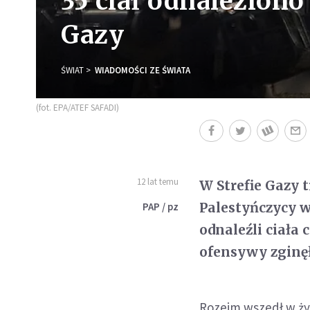
35 ciał odnaleziono
Gazy
ŚWIAT
WIADOMOŚCI ZE ŚWIATA
(fot. EPA/ATEF SAFADI)
12 lat temu
W Strefie Gazy 
Palestyńczycy w
PAP / pz
odnaleźli ciała 
ofensywy zginęł
Rozejm wszedł w życ