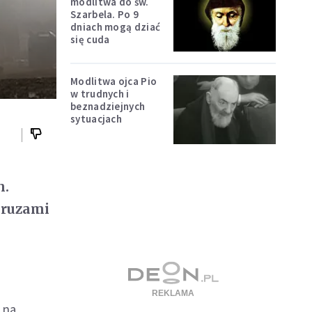
modlitwa do św.
Szarbela. Po 9
dniach mogą dziać
się cuda
Modlitwa ojca Pio
w trudnych i
beznadziejnych
sytuacjach
h.
gruzami
 na