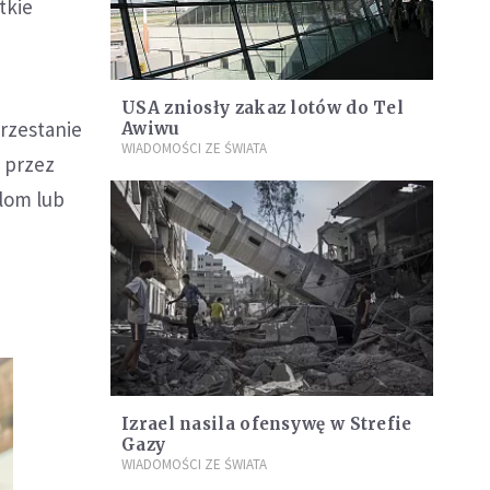
tkie
USA zniosły zakaz lotów do Tel
przestanie
Awiwu
WIADOMOŚCI ZE ŚWIATA
 przez
lom lub
Izrael nasila ofensywę w Strefie
Gazy
WIADOMOŚCI ZE ŚWIATA