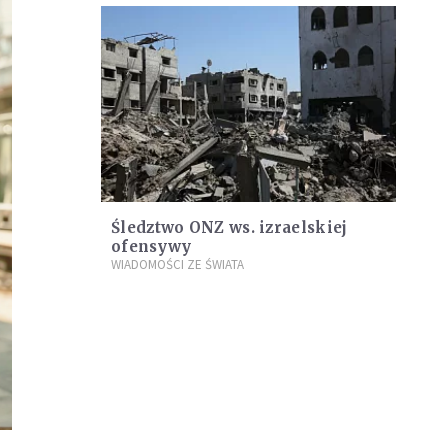
Śledztwo ONZ ws. izraelskiej
ofensywy
WIADOMOŚCI ZE ŚWIATA