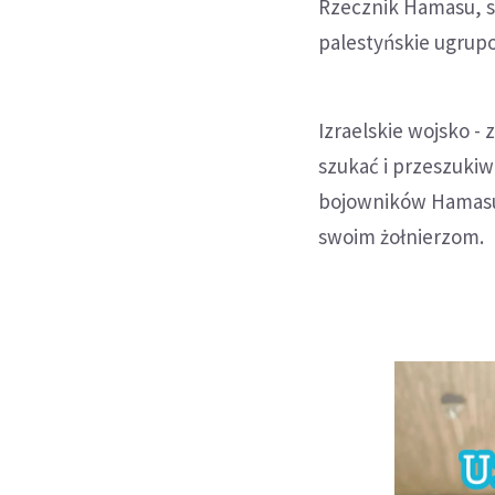
Rzecznik Hamasu, s
palestyńskie ugrup
Izraelskie wojsko -
szukać i przeszuki
bojowników Hamasu.
swoim żołnierzom.