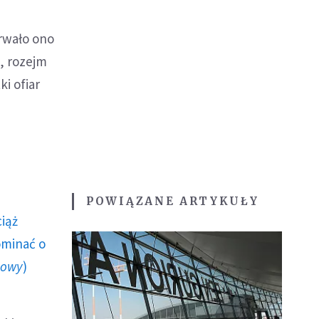
trwało ono
a, rozejm
i ofiar
POWIĄZANE ARTYKUŁY
ciąż
ominać o
howy
)