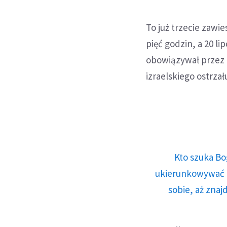
To już trzecie zawie
pięć godzin, a 20 l
obowiązywał przez n
izraelskiego ostrzał
Kto szuka Bo
ukierunkowywać n
sobie, aż znaj