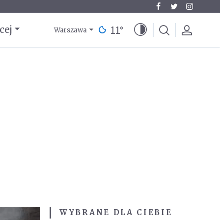
11
°
cej
Warszawa
WYBRANE DLA CIEBIE