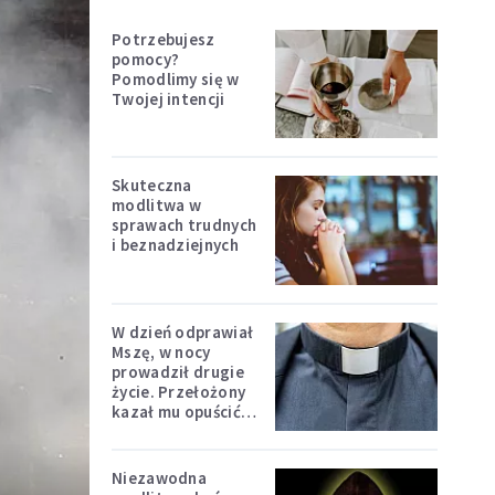
Potrzebujesz
pomocy?
Pomodlimy się w
Twojej intencji
Skuteczna
modlitwa w
sprawach trudnych
i beznadziejnych
W dzień odprawiał
Mszę, w nocy
prowadził drugie
życie. Przełożony
kazał mu opuścić
zakon
Niezawodna