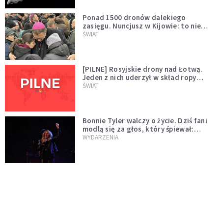
Ponad 1500 dronów dalekiego
zasięgu. Nuncjusz w Kijowie: to nie
wygląda na wolę zakończenia wojny
ŚWIAT
[PILNE] Rosyjskie drony nad Łotwą.
Jeden z nich uderzył w skład ropy
naftowej
ŚWIAT
Bonnie Tyler walczy o życie. Dziś fani
modlą się za głos, który śpiewał:
"Lord, help me"
WYDARZENIA