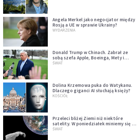
Angela Merkel jako negocjator między
Rosją a UE w sprawie Ukrainy?
WYDARZENIA
Donald Trump w Chinach. Zabrał ze
sobą szefa Apple, Boeinga, Mety i
Muska
ŚWIAT
Dolina Krzemowa puka do Watykanu.
Dlaczego giganci AI słuchają księży?
KOŚCIÓŁ
Przeleci bliżej Ziemi niż niektóre
satelity. W poniedziałek miniemy się z
asteroidą, która poprzedzi znacznie
ŚWIAT
większego "gościa"