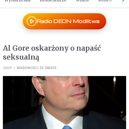
Radio DEON Modlitwa
Al Gore oskarżony o napaść
seksualną
ŚWIAT
WIADOMOŚCI ZE ŚWIATA