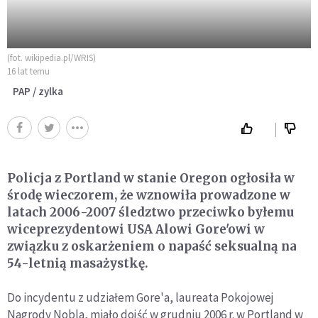
(fot. wikipedia.pl/WRIS)
16 lat temu
PAP / zylka
Policja z Portland w stanie Oregon ogłosiła w
środę wieczorem, że wznowiła prowadzone w
latach 2006-2007 śledztwo przeciwko byłemu
wiceprezydentowi USA Alowi Gore'owi w
związku z oskarżeniem o napaść seksualną na
54-letnią masażystkę.
Do incydentu z udziałem Gore'a, laureata Pokojowej
Nagrody Nobla, miało dojść w grudniu 2006 r. w Portland w