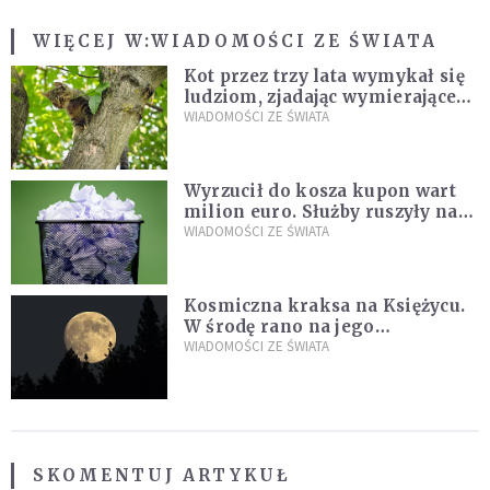
WIĘCEJ W:
WIADOMOŚCI ZE ŚWIATA
Kot przez trzy lata wymykał się
ludziom, zjadając wymierające
kaczki. W końcu popełnił
WIADOMOŚCI ZE ŚWIATA
fatalny błąd
Wyrzucił do kosza kupon wart
milion euro. Służby ruszyły na
poszukiwania
WIADOMOŚCI ZE ŚWIATA
Kosmiczna kraksa na Księżycu.
W środę rano na jego
powierzchni dojdzie do
WIADOMOŚCI ZE ŚWIATA
niezwykłego zdarzenia
SKOMENTUJ ARTYKUŁ