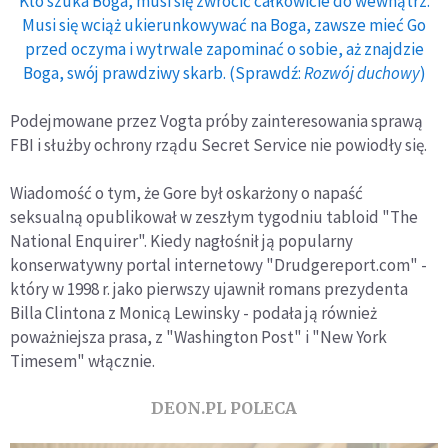
Kto szuka Boga, musi się zwrócić całkowicie do wewnątrz.
Musi się wciąż ukierunkowywać na Boga, zawsze mieć Go
przed oczyma i wytrwale zapominać o sobie, aż znajdzie
Boga, swój prawdziwy skarb. (Sprawdź:
Rozwój duchowy
)
Podejmowane przez Vogta próby zainteresowania sprawą
FBI i służby ochrony rządu Secret Service nie powiodły się.
Wiadomość o tym, że Gore był oskarżony o napaść
seksualną opublikował w zeszłym tygodniu tabloid "The
National Enquirer". Kiedy nagłośnił ją popularny
konserwatywny portal internetowy "Drudgereport.com" -
który w 1998 r. jako pierwszy ujawnił romans prezydenta
Billa Clintona z Monicą Lewinsky - podała ją również
poważniejsza prasa, z "Washington Post" i "New York
Timesem" włącznie.
DEON.PL POLECA