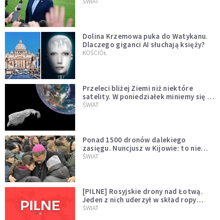
Muska
ŚWIAT
Dolina Krzemowa puka do Watykanu.
Dlaczego giganci AI słuchają księży?
KOŚCIÓŁ
Przeleci bliżej Ziemi niż niektóre
satelity. W poniedziałek miniemy się z
asteroidą, która poprzedzi znacznie
ŚWIAT
większego "gościa"
Ponad 1500 dronów dalekiego
zasięgu. Nuncjusz w Kijowie: to nie
wygląda na wolę zakończenia wojny
ŚWIAT
[PILNE] Rosyjskie drony nad Łotwą.
Jeden z nich uderzył w skład ropy
naftowej
ŚWIAT