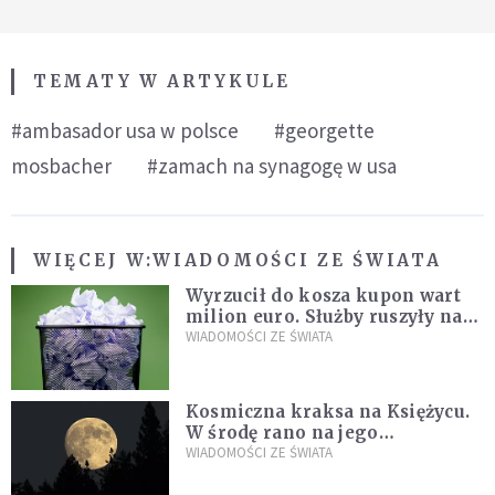
TEMATY W ARTYKULE
#ambasador usa w polsce
#georgette
mosbacher
#zamach na synagogę w usa
WIĘCEJ W:
WIADOMOŚCI ZE ŚWIATA
Wyrzucił do kosza kupon wart
milion euro. Służby ruszyły na
poszukiwania
WIADOMOŚCI ZE ŚWIATA
Kosmiczna kraksa na Księżycu.
W środę rano na jego
powierzchni dojdzie do
WIADOMOŚCI ZE ŚWIATA
niezwykłego zdarzenia