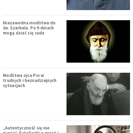
Niezawodna modlitwa do
św. Szarbela. Po 9 dniach
mogą dziać się cuda
Modlitwa ojca Pio w
trudnych i beznadziejnych
sytuacjach
„Autentyczność się nie
niesie”. Katoliczki o presji i