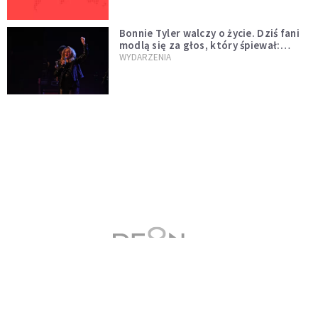
Bonnie Tyler walczy o życie. Dziś fani
modlą się za głos, który śpiewał:
"Lord, help me"
WYDARZENIA