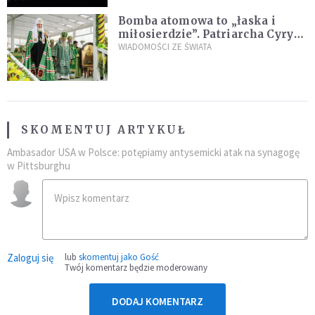
Bomba atomowa to „łaska i
miłosierdzie”. Patriarcha Cyryl
wychwala Putina
WIADOMOŚCI ZE ŚWIATA
SKOMENTUJ ARTYKUŁ
Ambasador USA w Polsce: potępiamy antysemicki atak na synagogę
w Pittsburghu
Zaloguj się
lub
skomentuj jako Gość
Twój komentarz będzie moderowany
DODAJ KOMENTARZ