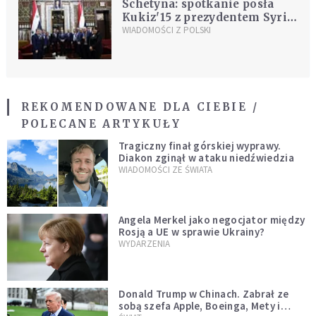
Schetyna: spotkanie posła
Kukiz'15 z prezydentem Syrii
szkodzi obrazowi polskiego
WIADOMOŚCI Z POLSKI
parlamentu
REKOMENDOWANE DLA CIEBIE /
POLECANE ARTYKUŁY
Tragiczny finał górskiej wyprawy.
Diakon zginął w ataku niedźwiedzia
WIADOMOŚCI ZE ŚWIATA
Angela Merkel jako negocjator między
Rosją a UE w sprawie Ukrainy?
WYDARZENIA
Donald Trump w Chinach. Zabrał ze
sobą szefa Apple, Boeinga, Mety i