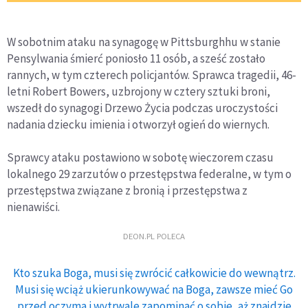
W sobotnim ataku na synagogę w Pittsburghhu w stanie
Pensylwania śmierć poniosło 11 osób, a sześć zostało
rannych, w tym czterech policjantów. Sprawca tragedii, 46-
letni Robert Bowers, uzbrojony w cztery sztuki broni,
wszedł do synagogi Drzewo Życia podczas uroczystości
nadania dziecku imienia i otworzył ogień do wiernych.
Sprawcy ataku postawiono w sobotę wieczorem czasu
lokalnego 29 zarzutów o przestępstwa federalne, w tym o
przestępstwa związane z bronią i przestępstwa z
nienawiści.
DEON.PL POLECA
Kto szuka Boga, musi się zwrócić całkowicie do wewnątrz.
Musi się wciąż ukierunkowywać na Boga, zawsze mieć Go
przed oczyma i wytrwale zapominać o sobie, aż znajdzie