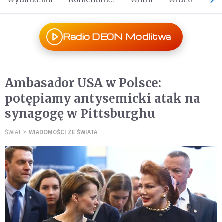
Radio DEON Modlitwa
Ambasador USA w Polsce:
potępiamy antysemicki atak na
synagogę w Pittsburghu
ŚWIAT
WIADOMOŚCI ZE ŚWIATA