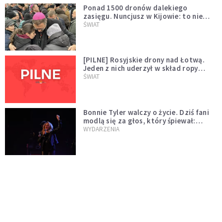
Ponad 1500 dronów dalekiego
zasięgu. Nuncjusz w Kijowie: to nie
wygląda na wolę zakończenia wojny
ŚWIAT
[PILNE] Rosyjskie drony nad Łotwą.
Jeden z nich uderzył w skład ropy
naftowej
ŚWIAT
Bonnie Tyler walczy o życie. Dziś fani
modlą się za głos, który śpiewał:
"Lord, help me"
WYDARZENIA