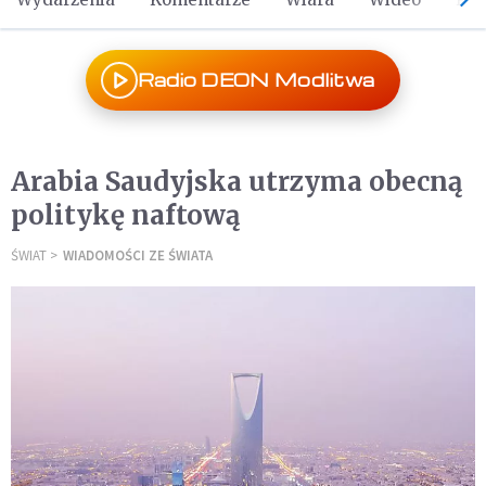
Radio DEON Modlitwa
Arabia Saudyjska utrzyma obecną
politykę naftową
ŚWIAT
WIADOMOŚCI ZE ŚWIATA