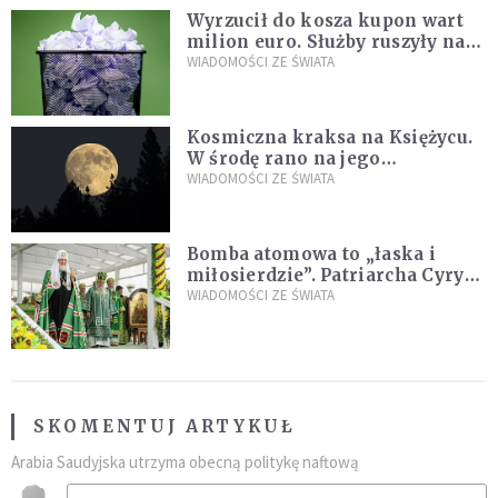
Wyrzucił do kosza kupon wart
milion euro. Służby ruszyły na
poszukiwania
WIADOMOŚCI ZE ŚWIATA
Kosmiczna kraksa na Księżycu.
W środę rano na jego
powierzchni dojdzie do
WIADOMOŚCI ZE ŚWIATA
niezwykłego zdarzenia
Bomba atomowa to „łaska i
miłosierdzie”. Patriarcha Cyryl
wychwala Putina
WIADOMOŚCI ZE ŚWIATA
SKOMENTUJ ARTYKUŁ
Arabia Saudyjska utrzyma obecną politykę naftową