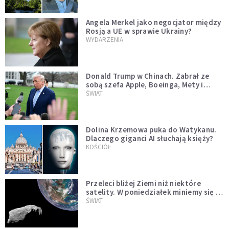
Angela Merkel jako negocjator między
Rosją a UE w sprawie Ukrainy?
WYDARZENIA
Donald Trump w Chinach. Zabrał ze
sobą szefa Apple, Boeinga, Mety i
Muska
ŚWIAT
Dolina Krzemowa puka do Watykanu.
Dlaczego giganci AI słuchają księży?
KOŚCIÓŁ
Przeleci bliżej Ziemi niż niektóre
satelity. W poniedziałek miniemy się z
asteroidą, która poprzedzi znacznie
ŚWIAT
większego "gościa"