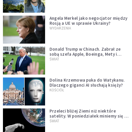
Angela Merkel jako negocjator między
Rosją a UE w sprawie Ukrainy?
WYDARZENIA
Donald Trump w Chinach. Zabrał ze
sobą szefa Apple, Boeinga, Mety i
Muska
ŚWIAT
Dolina Krzemowa puka do Watykanu.
Dlaczego giganci AI słuchają księży?
KOŚCIÓŁ
Przeleci bliżej Ziemi niż niektóre
satelity. W poniedziałek miniemy się z
asteroidą, która poprzedzi znacznie
ŚWIAT
większego "gościa"