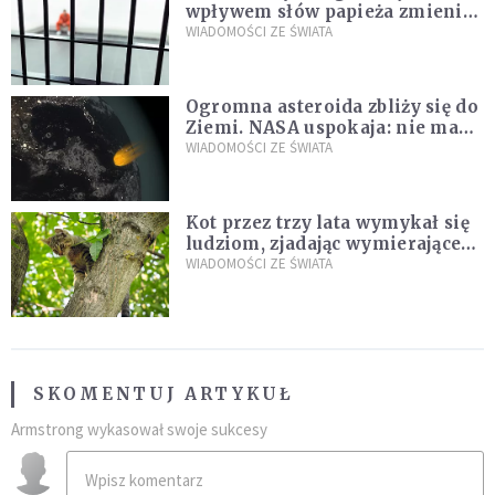
wpływem słów papieża zmienił
zdanie
WIADOMOŚCI ZE ŚWIATA
Ogromna asteroida zbliży się do
Ziemi. NASA uspokaja: nie ma
zagrożenia
WIADOMOŚCI ZE ŚWIATA
Kot przez trzy lata wymykał się
ludziom, zjadając wymierające
kaczki. W końcu popełnił
WIADOMOŚCI ZE ŚWIATA
fatalny błąd
SKOMENTUJ ARTYKUŁ
Armstrong wykasował swoje sukcesy