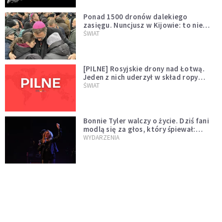
Ponad 1500 dronów dalekiego
zasięgu. Nuncjusz w Kijowie: to nie
wygląda na wolę zakończenia wojny
ŚWIAT
[PILNE] Rosyjskie drony nad Łotwą.
Jeden z nich uderzył w skład ropy
naftowej
ŚWIAT
Bonnie Tyler walczy o życie. Dziś fani
modlą się za głos, który śpiewał:
"Lord, help me"
WYDARZENIA