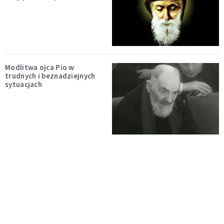
Modlitwa ojca Pio w
trudnych i beznadziejnych
sytuacjach