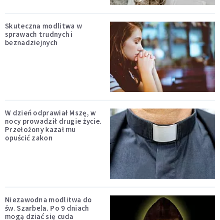
Skuteczna modlitwa w
sprawach trudnych i
beznadziejnych
W dzień odprawiał Mszę, w
nocy prowadził drugie życie.
Przełożony kazał mu
opuścić zakon
Niezawodna modlitwa do
św. Szarbela. Po 9 dniach
mogą dziać się cuda