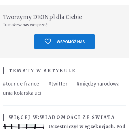
Tworzymy DEON.pl dla Ciebie
Tu możesz nas wesprzeć.
WSPOMÓŻ NAS
TEMATY W ARTYKULE
#tour de france
#twitter
#międzynarodowa
unia kolarska uci
WIĘCEJ W:
WIADOMOŚCI ZE ŚWIATA
Uczestniczył w egzekucjach. Pod