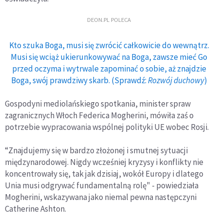
DEON.PL POLECA
Kto szuka Boga, musi się zwrócić całkowicie do wewnątrz.
Musi się wciąż ukierunkowywać na Boga, zawsze mieć Go
przed oczyma i wytrwale zapominać o sobie, aż znajdzie
Boga, swój prawdziwy skarb. (Sprawdź:
Rozwój duchowy
)
Gospodyni mediolańskiego spotkania, minister spraw
zagranicznych Włoch Federica Mogherini, mówiła zaś o
potrzebie wypracowania wspólnej polityki UE wobec Rosji.
“Znajdujemy się w bardzo złożonej i smutnej sytuacji
międzynarodowej. Nigdy wcześniej kryzysy i konflikty nie
koncentrowały się, tak jak dzisiaj, wokół Europy i dlatego
Unia musi odgrywać fundamentalną rolę" - powiedziała
Mogherini, wskazywana jako niemal pewna następczyni
Catherine Ashton.