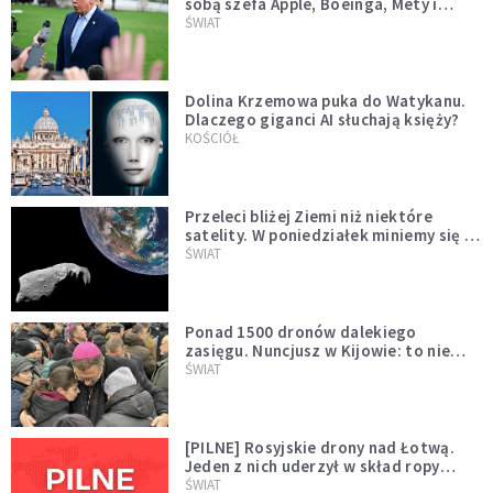
sobą szefa Apple, Boeinga, Mety i
Muska
ŚWIAT
Dolina Krzemowa puka do Watykanu.
Dlaczego giganci AI słuchają księży?
KOŚCIÓŁ
Przeleci bliżej Ziemi niż niektóre
satelity. W poniedziałek miniemy się z
asteroidą, która poprzedzi znacznie
ŚWIAT
większego "gościa"
Ponad 1500 dronów dalekiego
zasięgu. Nuncjusz w Kijowie: to nie
wygląda na wolę zakończenia wojny
ŚWIAT
[PILNE] Rosyjskie drony nad Łotwą.
Jeden z nich uderzył w skład ropy
naftowej
ŚWIAT