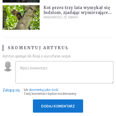
Kot przez trzy lata wymykał się
ludziom, zjadając wymierające
kaczki. W końcu popełnił
WIADOMOŚCI ZE ŚWIATA
fatalny błąd
SKOMENTUJ ARTYKUŁ
Ashton apeluje do Rosji o wycofanie wojsk
Zaloguj się
lub
skomentuj jako Gość
Twój komentarz będzie moderowany
DODAJ KOMENTARZ