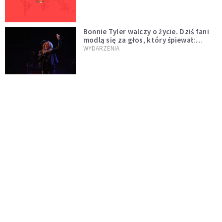
Bonnie Tyler walczy o życie. Dziś fani
modlą się za głos, który śpiewał:
"Lord, help me"
WYDARZENIA