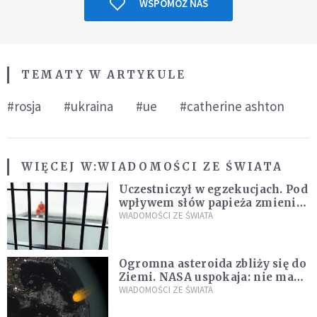
WSPOMÓŻ NAS
TEMATY W ARTYKULE
#rosja
#ukraina
#ue
#catherine ashton
WIĘCEJ W:
WIADOMOŚCI ZE ŚWIATA
Uczestniczył w egzekucjach. Pod
wpływem słów papieża zmienił
zdanie
WIADOMOŚCI ZE ŚWIATA
Ogromna asteroida zbliży się do
Ziemi. NASA uspokaja: nie ma
zagrożenia
WIADOMOŚCI ZE ŚWIATA