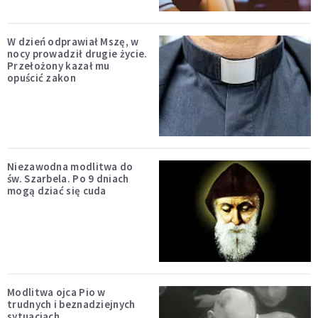
W dzień odprawiał Mszę, w
nocy prowadził drugie życie.
Przełożony kazał mu
opuścić zakon
Niezawodna modlitwa do
św. Szarbela. Po 9 dniach
mogą dziać się cuda
Modlitwa ojca Pio w
trudnych i beznadziejnych
sytuacjach