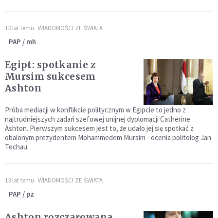
13 lat temu
WIADOMOŚCI ZE ŚWIATA
PAP / mh
Egipt: spotkanie z
Mursim sukcesem
Ashton
Próba mediacji w konflikcie politycznym w Egipcie to jedno z
najtrudniejszych zadań szefowej unijnej dyplomacji Catherine
Ashton. Pierwszym sukcesem jest to, że udało jej się spotkać z
obalonym prezydentem Mohammedem Mursim - ocenia politolog Jan
Techau.
13 lat temu
WIADOMOŚCI ZE ŚWIATA
PAP / pz
Ashton rozczarowana.