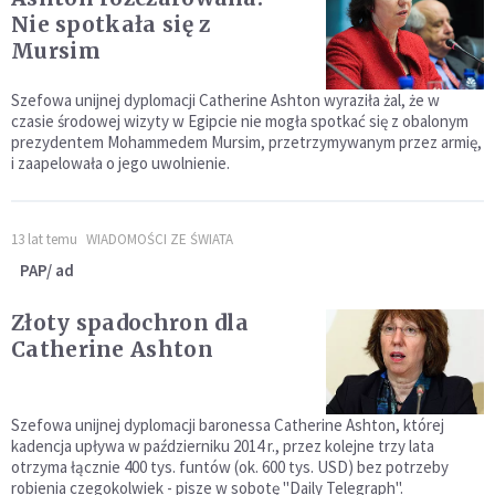
Nie spotkała się z
Mursim
Szefowa unijnej dyplomacji Catherine Ashton wyraziła żal, że w
czasie środowej wizyty w Egipcie nie mogła spotkać się z obalonym
prezydentem Mohammedem Mursim, przetrzymywanym przez armię,
i zaapelowała o jego uwolnienie.
13 lat temu
WIADOMOŚCI ZE ŚWIATA
PAP/ ad
Złoty spadochron dla
Catherine Ashton
Szefowa unijnej dyplomacji baronessa Catherine Ashton, której
kadencja upływa w październiku 2014 r., przez kolejne trzy lata
otrzyma łącznie 400 tys. funtów (ok. 600 tys. USD) bez potrzeby
robienia czegokolwiek - pisze w sobotę "Daily Telegraph".