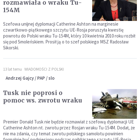
rozmawiała o wraku Tu-
154M
Szefowa unijnej dyplomacji Catherine Ashton na marginesie
czwartkowo-piątkowego szczytu UE-Rosja poruszyła kwestię
powrotu do Polski wraku Tu-154M, który 10 kwietnia 2010 roku rozbił
się pod Smoleńskiem. Prosił ją o to szef polskiego MSZ Radosław
Sikorski.
13 lat temu
WIADOMOŚCI Z POLSKI
Andrzej Gajcy / PAP / slo
Tusk nie poprosi o
pomoc ws. zwrotu wraku
Premier Donald Tusk nie będzie rozmawiał z szefową dyplomacji UE
Catherine Ashton nt. zwrotu przez Rosjan wraku Tu-154M. Dodał, że
nie ma zdania, czy temat zwrotu polskiego samolotu powinien
formalnie być podniesiony podczas najbliższego szczytu UE-Rosja.