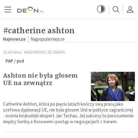
Przejdź do menu głównego
Przejdź do treści
#catherine ashton
Najnowsze
Najpopularniejsze
11 lat temu
WIADOMOŚCI ZE ŚWIATA
PAP / psd
Ashton nie była głosem
UE na zewnątrz
Catherine Ashton, która po pięciu latach kończy swą pracę jako
szefowa dyplomacji UE, nie była głosem Unii w polityce zagranicznej
- ocenia brukselski ekspert Jan Techau. Jej sukcesy to porozumienie
między Serbią a Kosowem i postęp w negocjacjach z Iranem.