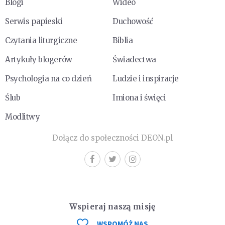
Blogi
Wideo
Serwis papieski
Duchowość
Czytania liturgiczne
Biblia
Artykuły blogerów
Świadectwa
Psychologia na co dzień
Ludzie i inspiracje
Ślub
Imiona i święci
Modlitwy
Dołącz do społeczności DEON.pl
Wspieraj naszą misję
WSPOMÓŻ NAS