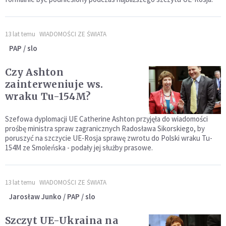
13 lat temu
WIADOMOŚCI ZE ŚWIATA
PAP / slo
Czy Ashton
zainterweniuje ws.
wraku Tu-154M?
Szefowa dyplomacji UE Catherine Ashton przyjęła do wiadomości
prośbę ministra spraw zagranicznych Radosława Sikorskiego, by
poruszyć na szczycie UE-Rosja sprawę zwrotu do Polski wraku Tu-
154M ze Smoleńska - podały jej służby prasowe.
13 lat temu
WIADOMOŚCI ZE ŚWIATA
Jarosław Junko / PAP / slo
Szczyt UE-Ukraina na