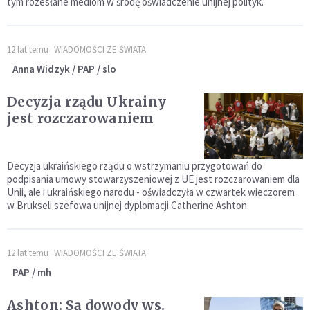
tym rozesłane mediom w środę oświadczenie unijnej polityk.
12 lat temu
WIADOMOŚCI ZE ŚWIATA
Anna Widzyk / PAP / slo
Decyzja rządu Ukrainy
jest rozczarowaniem
Decyzja ukraińskiego rządu o wstrzymaniu przygotowań do
podpisania umowy stowarzyszeniowej z UE jest rozczarowaniem dla
Unii, ale i ukraińskiego narodu - oświadczyła w czwartek wieczorem
w Brukseli szefowa unijnej dyplomacji Catherine Ashton.
12 lat temu
WIADOMOŚCI ZE ŚWIATA
PAP / mh
Ashton: Są dowody ws.