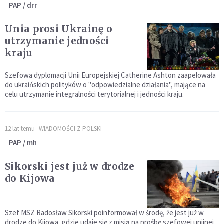
PAP / drr
Unia prosi Ukrainę o
utrzymanie jedności
kraju
Szefowa dyplomacji Unii Europejskiej Catherine Ashton zaapelowała
do ukraińskich polityków o "odpowiedzialne działania", mające na
celu utrzymanie integralności terytorialnej i jedności kraju.
12 lat temu
WIADOMOŚCI Z POLSKI
PAP / mh
Sikorski jest już w drodze
do Kijowa
Szef MSZ Radosław Sikorski poinformował w środę, że jest już w
drodze do Kijowa, gdzie udaje się z misją na prośbę szefowej unijnej