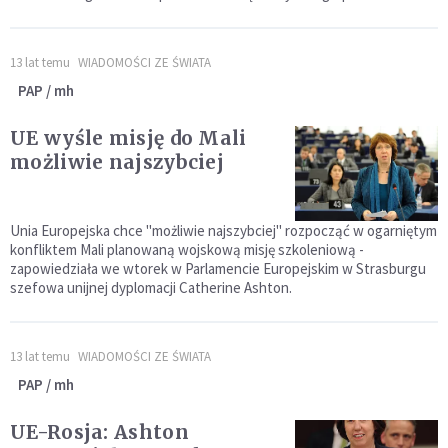
13 lat temu
WIADOMOŚCI ZE ŚWIATA
PAP / mh
UE wyśle misję do Mali
możliwie najszybciej
Unia Europejska chce "możliwie najszybciej" rozpocząć w ogarniętym
konfliktem Mali planowaną wojskową misję szkoleniową -
zapowiedziała we wtorek w Parlamencie Europejskim w Strasburgu
szefowa unijnej dyplomacji Catherine Ashton.
13 lat temu
WIADOMOŚCI ZE ŚWIATA
PAP / mh
UE-Rosja: Ashton