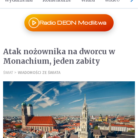
Radio DEON Modlitwa
Atak nożownika na dworcu w
Monachium, jeden zabity
ŚWIAT
WIADOMOŚCI ZE ŚWIATA