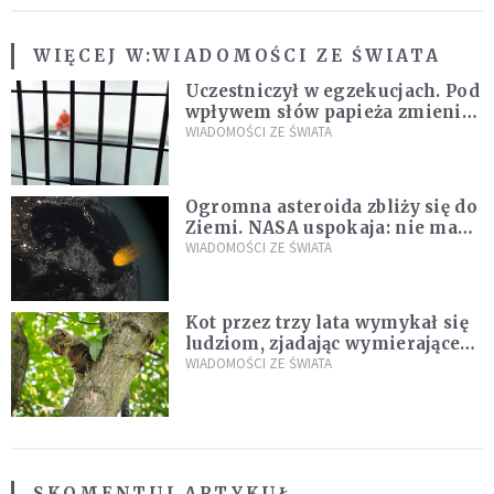
WIĘCEJ W:
WIADOMOŚCI ZE ŚWIATA
Uczestniczył w egzekucjach. Pod
wpływem słów papieża zmienił
zdanie
WIADOMOŚCI ZE ŚWIATA
Ogromna asteroida zbliży się do
Ziemi. NASA uspokaja: nie ma
zagrożenia
WIADOMOŚCI ZE ŚWIATA
Kot przez trzy lata wymykał się
ludziom, zjadając wymierające
kaczki. W końcu popełnił
WIADOMOŚCI ZE ŚWIATA
fatalny błąd
SKOMENTUJ ARTYKUŁ