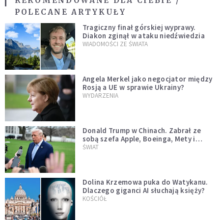
REKOMENDOWANE DLA CIEBIE /
POLECANE ARTYKUŁY
Tragiczny finał górskiej wyprawy.
Diakon zginął w ataku niedźwiedzia
WIADOMOŚCI ZE ŚWIATA
Angela Merkel jako negocjator między
Rosją a UE w sprawie Ukrainy?
WYDARZENIA
Donald Trump w Chinach. Zabrał ze
sobą szefa Apple, Boeinga, Mety i
Muska
ŚWIAT
Dolina Krzemowa puka do Watykanu.
Dlaczego giganci AI słuchają księży?
KOŚCIÓŁ