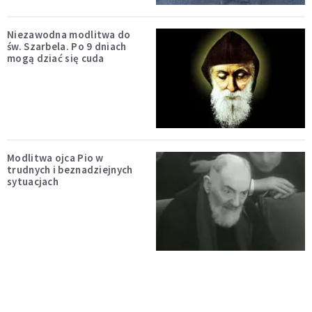
Niezawodna modlitwa do
św. Szarbela. Po 9 dniach
mogą dziać się cuda
Modlitwa ojca Pio w
trudnych i beznadziejnych
sytuacjach