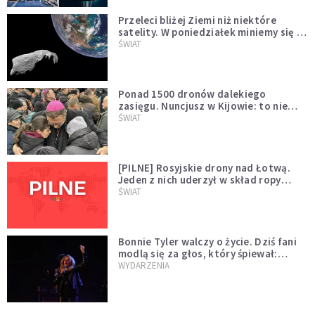
Przeleci bliżej Ziemi niż niektóre
satelity. W poniedziałek miniemy się z
asteroidą, która poprzedzi znacznie
ŚWIAT
większego "gościa"
Ponad 1500 dronów dalekiego
zasięgu. Nuncjusz w Kijowie: to nie
wygląda na wolę zakończenia wojny
ŚWIAT
[PILNE] Rosyjskie drony nad Łotwą.
Jeden z nich uderzył w skład ropy
naftowej
ŚWIAT
Bonnie Tyler walczy o życie. Dziś fani
modlą się za głos, który śpiewał:
"Lord, help me"
WYDARZENIA