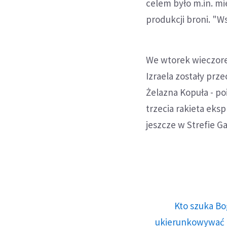
celem było m.in. mie
produkcji broni. "W
We wtorek wieczore
Izraela zostały prz
Żelazna Kopuła - po
trzecia rakieta eks
jeszcze w Strefie G
Kto szuka Bo
ukierunkowywać n