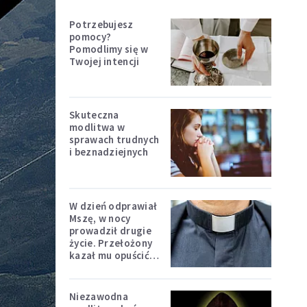
Potrzebujesz
pomocy?
Pomodlimy się w
Twojej intencji
Skuteczna
modlitwa w
sprawach trudnych
i beznadziejnych
W dzień odprawiał
Mszę, w nocy
prowadził drugie
życie. Przełożony
kazał mu opuścić
zakon
Niezawodna