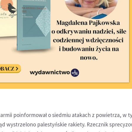
j armii poinformował o siedmiu atakach z powietrza, w t
kąd wystrzelono palestyńskie rakiety. Rzecznik sprecyzo