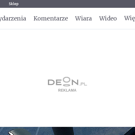
g
Sklep
Wię
darzenia
Komentarze
Wiara
Wideo