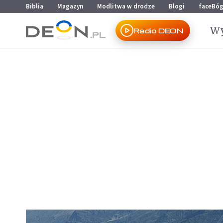
Przejdź do menu głównego
Przejdź do treści
Biblia
Magazyn
Modlitwa w drodze
Blogi
faceBó
Wy
Radio DEON