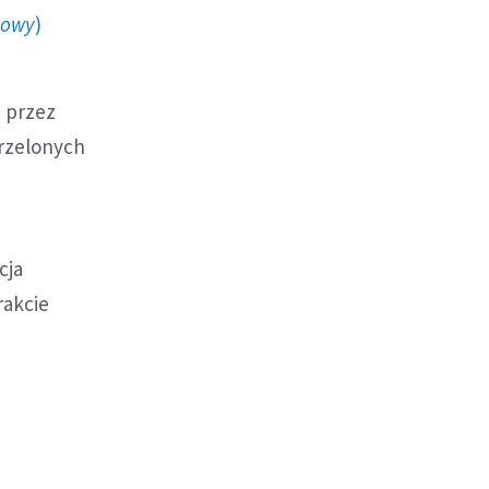
howy
)
j przez
trzelonych
cja
rakcie