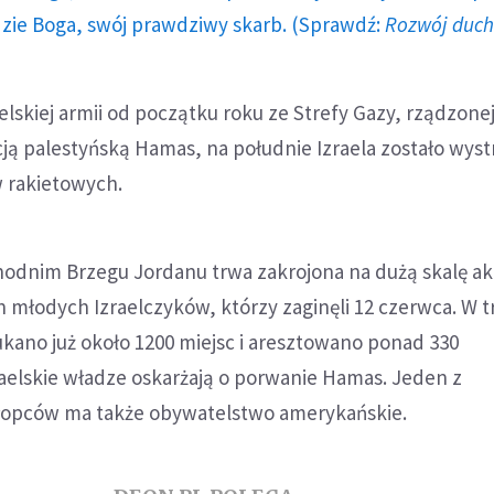
dzie Boga, swój prawdziwy skarb. (Sprawdź:
Rozwój duc
lskiej armii od początku roku ze Strefy Gazy, rządzone
ją palestyńską Hamas, na południe Izraela zostało wys
 rakietowych.
dnim Brzegu Jordanu trwa zakrojona na dużą skalę ak
 młodych Izraelczyków, którzy zaginęli 12 czerwca. W t
kano już około 1200 miejsc i aresztowano ponad 330
aelskie władze oskarżają o porwanie Hamas. Jeden z
opców ma także obywatelstwo amerykańskie.