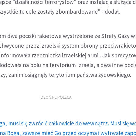
jsce "działalności terrorystów" oraz instalacja służąca 
szystkie te cele zostały zbombardowane" - dodał.
m dwa pociski rakietowe wystrzelone ze Strefy Gazy w
echwycone przez izraelski system obrony przeciwrakiet
informowała rzeczniczka izraelskiej armii. Jak sprecyzo
plodowała na polu na terytorium Izraela, a dwa inne poci
azy, zanim osiągnęły terytorium państwa żydowskiego.
DEON.PL POLECA
ga, musi się zwrócić całkowicie do wewnątrz. Musi się w
a Boga, zawsze mieć Go przed oczyma i wytrwale zap