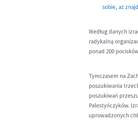
sobie, aż znaj
Według danych izrae
radykalną organizac
ponad 200 pocisków
Tymczasem na Zacho
poszukiwania trzech
poszukiwań przeszu
Palestyńczyków. Izr
uprowadzonych chł