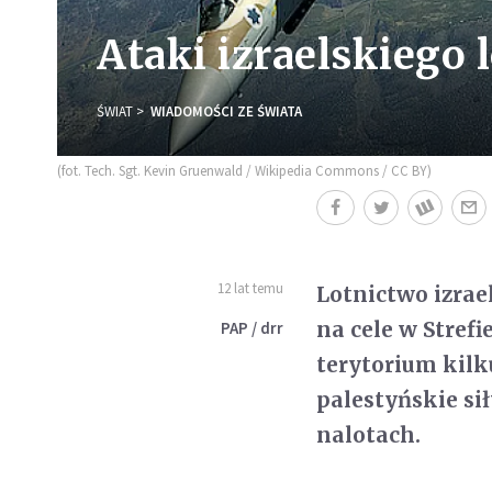
Ataki izraelskiego 
ŚWIAT
WIADOMOŚCI ZE ŚWIATA
(fot. Tech. Sgt. Kevin Gruenwald / Wikipedia Commons / CC BY)
12 lat temu
Lotnictwo izrae
na cele w Stref
PAP / drr
terytorium kilk
palestyńskie si
nalotach.