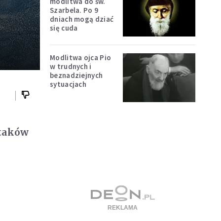
modlitwa do św.
Szarbela. Po 9
dniach mogą dziać
się cuda
Modlitwa ojca Pio
w trudnych i
beznadziejnych
sytuacjach
ataków