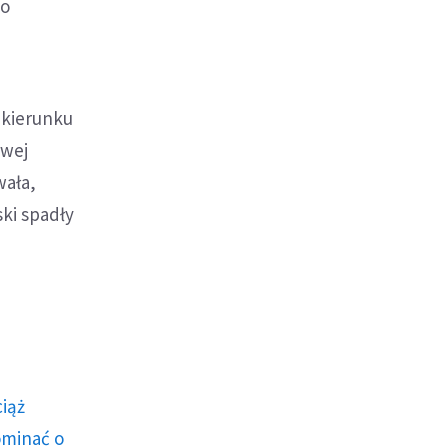
do
 kierunku
owej
wała,
ski spadły
ciąż
ominać o