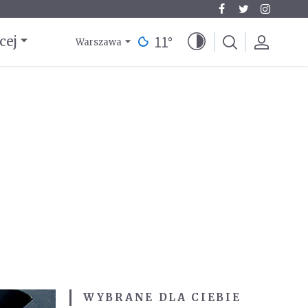
11
°
cej
Warszawa
WYBRANE DLA CIEBIE