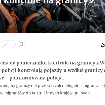
 kontrole na granicy z
ciła od poniedziałku kontrole na granicy z 
 policji kontrolują pojazdy, a wzdłuż granicy
e - poinformowała policja.
ić, by granicy nie przekraczali nielegalni imigranci i a
 migrantów do Austrii i innych krajów unijnych.