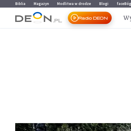
Przejdź do menu głównego
Przejdź do treści
Biblia
Magazyn
Modlitwa w drodze
Blogi
faceBó
Wy
Radio DEON