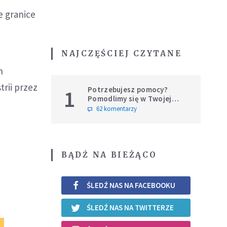
e granice
NAJCZĘŚCIEJ CZYTANE
h
trii przez
Potrzebujesz pomocy?
1
Pomodlimy się w Twojej
intencji
62 komentarzy
BĄDŹ NA BIEŻĄCO
ŚLEDŹ NAS NA FACEBOOKU
ŚLEDŹ NAS NA TWITTERZE