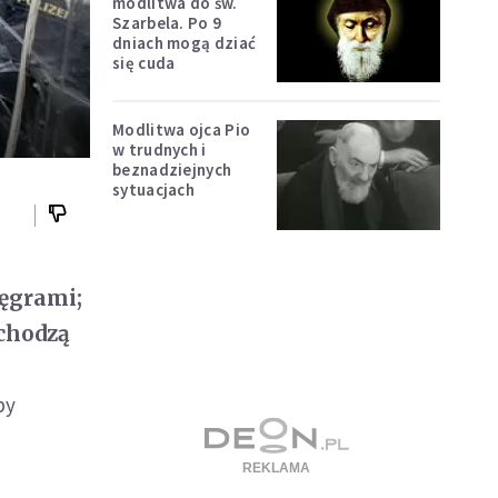
modlitwa do św.
Szarbela. Po 9
dniach mogą dziać
się cuda
Modlitwa ojca Pio
w trudnych i
beznadziejnych
sytuacjach
Węgrami;
 chodzą
by