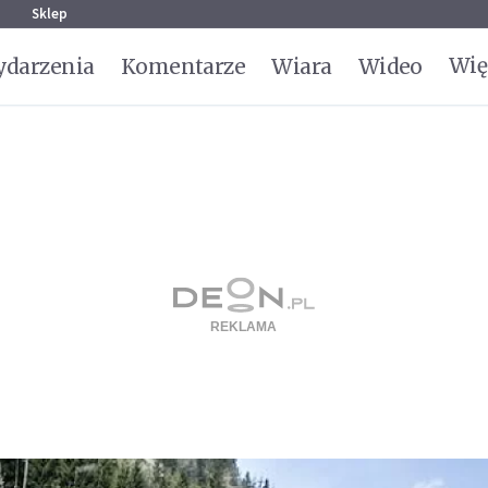
g
Sklep
Wię
darzenia
Komentarze
Wiara
Wideo