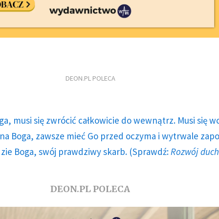
DEON.PL POLECA
ga, musi się zwrócić całkowicie do wewnątrz. Musi się w
a Boga, zawsze mieć Go przed oczyma i wytrwale zap
dzie Boga, swój prawdziwy skarb. (Sprawdź:
Rozwój duc
DEON.PL POLECA