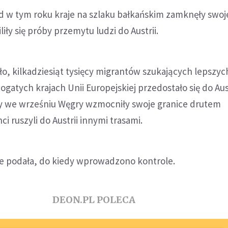
d w tym roku kraje na szlaku bałkańskim zamknęły swoj
iły się próby przemytu ludzi do Austrii.
o, kilkadziesiąt tysięcy migrantów szukających lepszyc
gatych krajach Unii Europejskiej przedostało się do Aus
y we wrześniu Węgry wzmocniły swoje granice drutem
i ruszyli do Austrii innymi trasami.
nie podała, do kiedy wprowadzono kontrole.
DEON.PL POLECA