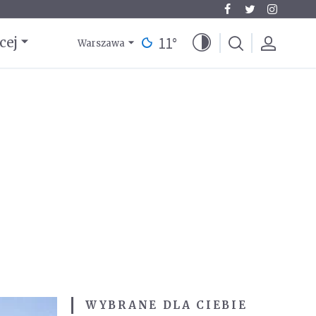
11
°
cej
Warszawa
WYBRANE DLA CIEBIE