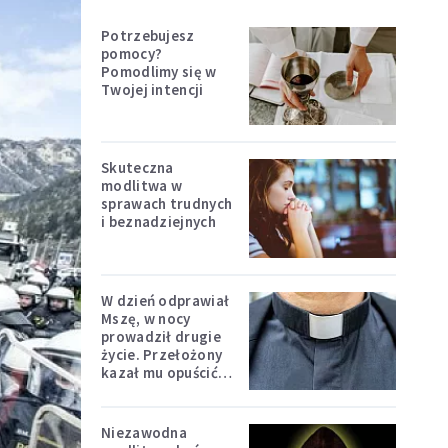
Potrzebujesz
pomocy?
Pomodlimy się w
Twojej intencji
Skuteczna
modlitwa w
sprawach trudnych
i beznadziejnych
W dzień odprawiał
Mszę, w nocy
prowadził drugie
życie. Przełożony
kazał mu opuścić
zakon
Niezawodna