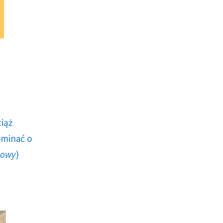
ciąż
ominać o
howy
)