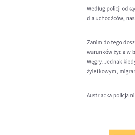
Według policji odką
dla uchodźców, nasil
Zanim do tego doszł
warunków życia w bo
Węgry. Jednak kied
żyletkowym, migranc
Austriacka policja 