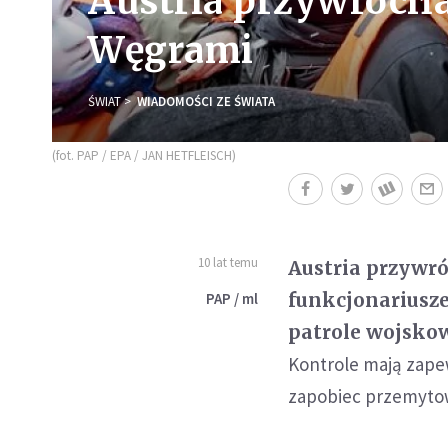
Austria przywróciła
Węgrami
ŚWIAT
WIADOMOŚCI ZE ŚWIATA
(fot. PAP / EPA / JAN HETFLEISCH)
10 lat temu
Austria przywró
funkcjonariusze
PAP / ml
patrole wojskow
Kontrole mają zapewn
zapobiec przemytowi