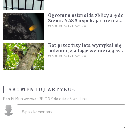
Ogromna asteroida zbliży się do
Ziemi. NASA uspokaja: nie ma
zagrożenia
WIADOMOŚCI ZE ŚWIATA
Kot przez trzy lata wymykał się
ludziom, zjadając wymierające
kaczki. W końcu popełnił
WIADOMOŚCI ZE ŚWIATA
fatalny błąd
SKOMENTUJ ARTYKUŁ
Ban Ki Mun wezwał RB ONZ do działań ws. Libii