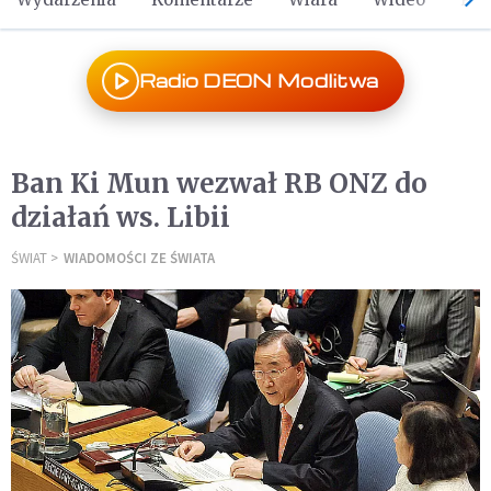
Radio DEON Modlitwa
Ban Ki Mun wezwał RB ONZ do
działań ws. Libii
ŚWIAT
WIADOMOŚCI ZE ŚWIATA