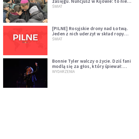
zasięgu. Nuncjusz w Kijowie: to nie
wygląda na wolę zakończenia wojny
ŚWIAT
[PILNE] Rosyjskie drony nad Łotwą.
Jeden z nich uderzył w skład ropy
naftowej
ŚWIAT
Bonnie Tyler walczy o życie. Dziś fani
modlą się za głos, który śpiewał:
"Lord, help me"
WYDARZENIA