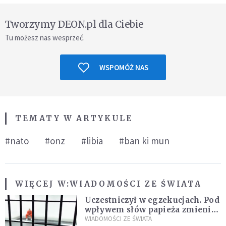
Tworzymy DEON.pl dla Ciebie
Tu możesz nas wesprzeć.
WSPOMÓŻ NAS
TEMATY W ARTYKULE
#nato
#onz
#libia
#ban ki mun
WIĘCEJ W:
WIADOMOŚCI ZE ŚWIATA
Uczestniczył w egzekucjach. Pod
wpływem słów papieża zmienił
zdanie
WIADOMOŚCI ZE ŚWIATA