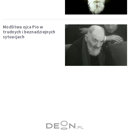
Modlitwa ojca Pio w
trudnych i beznadziejnych
sytuacjach