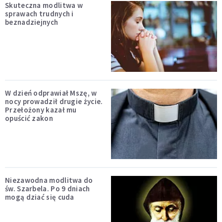
Skuteczna modlitwa w
sprawach trudnych i
beznadziejnych
W dzień odprawiał Mszę, w
nocy prowadził drugie życie.
Przełożony kazał mu
opuścić zakon
Niezawodna modlitwa do
św. Szarbela. Po 9 dniach
mogą dziać się cuda