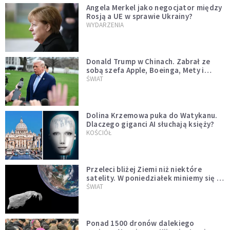
Angela Merkel jako negocjator między
Rosją a UE w sprawie Ukrainy?
WYDARZENIA
Donald Trump w Chinach. Zabrał ze
sobą szefa Apple, Boeinga, Mety i
Muska
ŚWIAT
Dolina Krzemowa puka do Watykanu.
Dlaczego giganci AI słuchają księży?
KOŚCIÓŁ
Przeleci bliżej Ziemi niż niektóre
satelity. W poniedziałek miniemy się z
asteroidą, która poprzedzi znacznie
ŚWIAT
większego "gościa"
Ponad 1500 dronów dalekiego