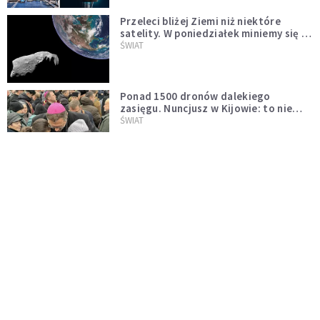
Przeleci bliżej Ziemi niż niektóre
satelity. W poniedziałek miniemy się z
asteroidą, która poprzedzi znacznie
ŚWIAT
większego "gościa"
Ponad 1500 dronów dalekiego
zasięgu. Nuncjusz w Kijowie: to nie
wygląda na wolę zakończenia wojny
ŚWIAT
[PILNE] Rosyjskie drony nad Łotwą.
Jeden z nich uderzył w skład ropy
naftowej
ŚWIAT
Bonnie Tyler walczy o życie. Dziś fani
modlą się za głos, który śpiewał:
"Lord, help me"
WYDARZENIA