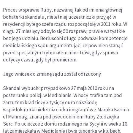
Proces w sprawie Ruby, nazwanej tak od imienia głównej
bohaterki skandalu, nieletniej uczestniczki przyjęć w
rezydencji byłego szefa rządu rozpoczął się w 2011 roku. W
ciągu 27 miesięcy odbyło się 50 rozpraw; prawie wszystkie
bez jego udziału. Berlusconi długo podważał kompetencje
mediolańskiego sądu argumentując, że powinien stanąć
przed specjalnym trybunałem ministrów, gdyż sprawa
dotyczy czasu, gdy był premierem.
Jego wniosek o zmianę sądu został odrzucony.
Skandal wybuchł przypadkowo 27 maja 2010 roku na
posterunku policji w Mediolanie. W nocy trafiła tam pod
zarzutem kradzieży 3 tysięcy euro na szkodę
współlokatorki nieletnia córka imigrantów z Maroka Karima
el Mahroug, znana pod pseudonimem Ruby Złodziejka
Serc. Po ucieczce z domu rodzinnego na Sycylii w wieku 16
lat zamieszkała w Mediolanie i była tancerką w klubach.