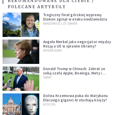
REKOMENDOWANE DLA CIEBIE /
POLECANE ARTYKUŁY
Tragiczny finał górskiej wyprawy.
Diakon zginął w ataku niedźwiedzia
WIADOMOŚCI ZE ŚWIATA
Angela Merkel jako negocjator między
Rosją a UE w sprawie Ukrainy?
WYDARZENIA
Donald Trump w Chinach. Zabrał ze
sobą szefa Apple, Boeinga, Mety i
Muska
ŚWIAT
Dolina Krzemowa puka do Watykanu.
Dlaczego giganci AI słuchają księży?
KOŚCIÓŁ