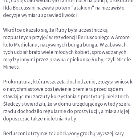
To, co się stało wydarzyło tamtej nocy na policji, prokurator
Ilda Boccassini nazwała potem "atakiem" na niezawisłe
decyzje wymiaru sprawiedliwości.
Wkrótce okazało się, że Ruby była uczestniczką
rozpustnych przyjęć w rezydencji Berlusconiego w Arcore
koło Mediolanu, nazywanych bunga bunga. W zabawach
tych udział brało wiele młodych kobiet, sprowadzanych
między innymi przez prawną opiekunkę Ruby, czyli Nicole
Minetti.
Prokuratura, która wszczęła dochodzenie, złożyła wniosek
o natychmiastowe postawienie premiera przed sądem
stawiając mu zarzuty korzystania z prostytucji nieletnich.
Śledczy stwierdzili, że w domu urzędującego wtedy szefa
rządu dochodziło regularnie do prostytucji, a miała się jej
dopuszczać także nieletnia Ruby.
Berlusconi otrzymał też obciążony groźbą wyższej kary