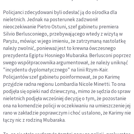
Policjanci zdecydowani byli odesłać ją do ośrodka dla
nieletnich. Jednak na posterunek zadzwonił
nieoczekiwanie Pietro Ostuni, szef gabinetu premiera
Silvio Berlusconiego, przebywającego wtedy z wizytą w
Paryżu, mówiąc w jego imieniu, że zatrzymaną nastolatkę
należy zwolnić, ponieważ jest to krewna ówczesnego
prezydenta Egiptu Hosniego Mubaraka. Berlusconi poprzez
swego współpracownika argumentował, że należy uniknąć
"incydentu dyplomatycznego" na linii Rzym-Kair.
Policjantów szef gabinetu poinformował, że po Karimę
przyjdzie radna regionu Lombardia Nicole Minetti. To ona
podjęła się opieki nad dziewczyną, mimo że sędzia do spraw
nieletnich podjęła wcześniej decyzję o tym, że pozostanie
ona na komendzie policji w oczekiwaniu na umieszczenie jej
rano w zakładzie poprawczym i choć ustalono, że Karimy nie
łączy nic z rodziną Mubaraka.