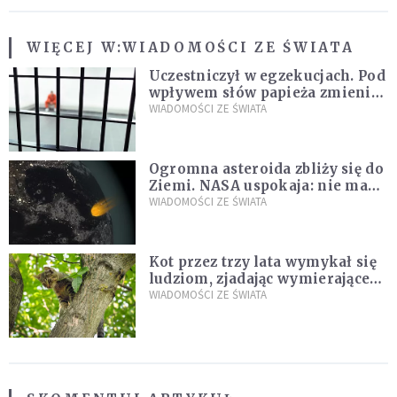
WIĘCEJ W:
WIADOMOŚCI ZE ŚWIATA
Uczestniczył w egzekucjach. Pod
wpływem słów papieża zmienił
zdanie
WIADOMOŚCI ZE ŚWIATA
Ogromna asteroida zbliży się do
Ziemi. NASA uspokaja: nie ma
zagrożenia
WIADOMOŚCI ZE ŚWIATA
Kot przez trzy lata wymykał się
ludziom, zjadając wymierające
kaczki. W końcu popełnił
WIADOMOŚCI ZE ŚWIATA
fatalny błąd