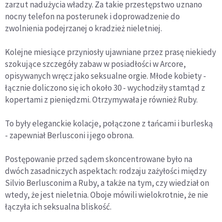
zarzut nadużycia władzy. Za takie przestępstwo uznano
nocny telefon na posterunek i doprowadzenie do
zwolnienia podejrzanej o kradzież nieletniej.
Kolejne miesiące przyniosły ujawniane przez prasę niekiedy
szokujące szczegóły zabaw w posiadłości w Arcore,
opisywanych wręcz jako seksualne orgie. Młode kobiety -
łącznie doliczono się ich około 30 - wychodziły stamtąd z
kopertami z pieniędzmi. Otrzymywała je również Ruby.
To były eleganckie kolacje, połączone z tańcami i burleską
- zapewniał Berlusconi i jego obrona.
Postępowanie przed sądem skoncentrowane było na
dwóch zasadniczych aspektach: rodzaju zażyłości między
Silvio Berlusconim a Ruby, a także na tym, czy wiedział on
wtedy, że jest nieletnia. Oboje mówili wielokrotnie, że nie
łączyła ich seksualna bliskość.