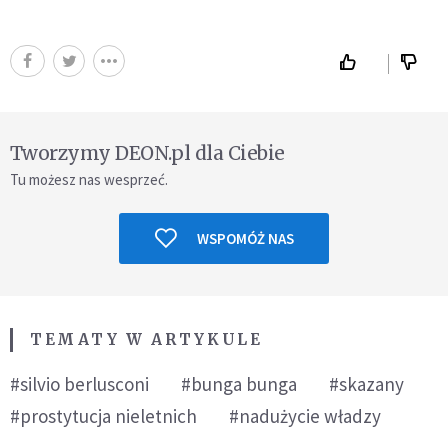
Tworzymy DEON.pl dla Ciebie
Tu możesz nas wesprzeć.
WSPOMÓŻ NAS
TEMATY W ARTYKULE
#silvio berlusconi
#bunga bunga
#skazany
#prostytucja nieletnich
#nadużycie władzy