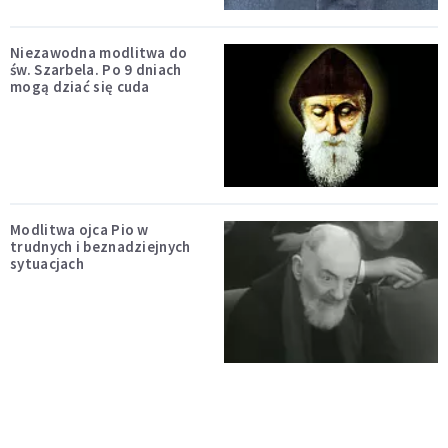
Niezawodna modlitwa do
św. Szarbela. Po 9 dniach
mogą dziać się cuda
Modlitwa ojca Pio w
trudnych i beznadziejnych
sytuacjach