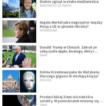
Diakon zginął w ataku niedźwiedzia
WIADOMOŚCI ZE ŚWIATA
Angela Merkel jako negocjator między
Rosją a UE w sprawie Ukrainy?
WYDARZENIA
Donald Trump w Chinach. Zabrał ze
sobą szefa Apple, Boeinga, Mety i
Muska
ŚWIAT
Dolina Krzemowa puka do Watykanu.
Dlaczego giganci AI słuchają księży?
KOŚCIÓŁ
Przeleci bliżej Ziemi niż niektóre
satelity. W poniedziałek miniemy się z
asteroidą, która poprzedzi znacznie
ŚWIAT