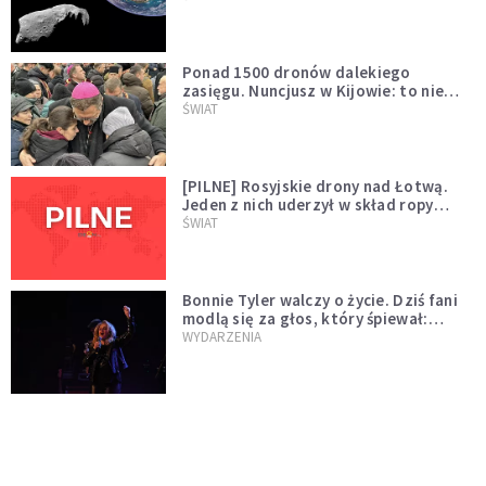
większego "gościa"
Ponad 1500 dronów dalekiego
zasięgu. Nuncjusz w Kijowie: to nie
wygląda na wolę zakończenia wojny
ŚWIAT
[PILNE] Rosyjskie drony nad Łotwą.
Jeden z nich uderzył w skład ropy
naftowej
ŚWIAT
Bonnie Tyler walczy o życie. Dziś fani
modlą się za głos, który śpiewał:
"Lord, help me"
WYDARZENIA