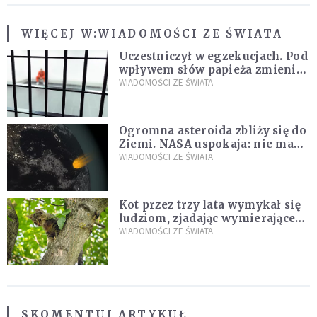
WIĘCEJ W:
WIADOMOŚCI ZE ŚWIATA
Uczestniczył w egzekucjach. Pod
wpływem słów papieża zmienił
zdanie
WIADOMOŚCI ZE ŚWIATA
Ogromna asteroida zbliży się do
Ziemi. NASA uspokaja: nie ma
zagrożenia
WIADOMOŚCI ZE ŚWIATA
Kot przez trzy lata wymykał się
ludziom, zjadając wymierające
kaczki. W końcu popełnił
WIADOMOŚCI ZE ŚWIATA
fatalny błąd
SKOMENTUJ ARTYKUŁ