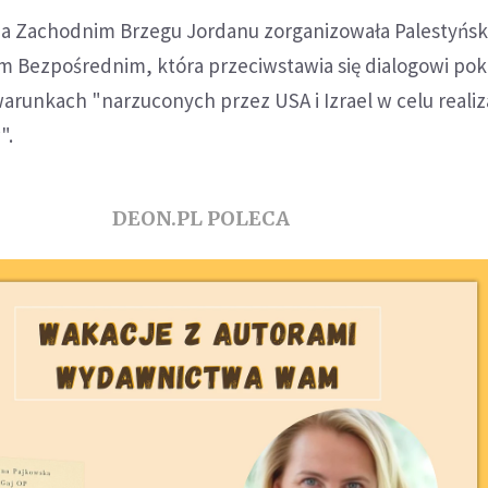
a Zachodnim Brzegu Jordanu zorganizowała Palestyńska
m Bezpośrednim, która przeciwstawia się dialogowi p
unkach "narzuconych przez USA i Izrael w celu realiza
".
DEON.PL POLECA