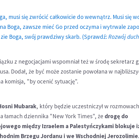
ga, musi się zwrócić całkowicie do wewnątrz. Musi się w
a Boga, zawsze mieć Go przed oczyma i wytrwale zap
dzie Boga, swój prawdziwy skarb. (Sprawdź:
Rozwój duc
ązku z negocjacjami wspomniał też w środę sekretarz 
Musa. Dodał, że być może zostanie powołana w najbliższ
a komisja, "by ocenić sytuację".
Hosni Mubarak
, który będzie uczestniczył w rozmowach
 na łamach dziennika "New York Times", że
drogę do
jowego między Izraelem a Palestyńczykami blokuje i
hodnim Brzegu Jordanu i we Wschodniej Jerozolimie