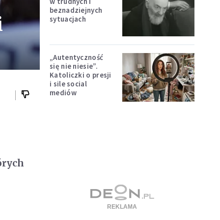
w trudnych i
beznadziejnych
i
sytuacjach
„Autentyczność
się nie niesie”.
Katoliczki o presji
i sile social
mediów
órych