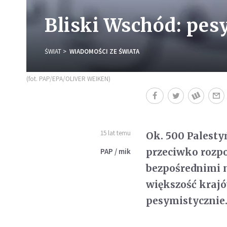
Bliski Wschód: pe
ŚWIAT
WIADOMOŚCI ZE ŚWIATA
(fot. PAP/EPA/OLIVER WEIKEN)
15 lat temu
Ok. 500 Palest
przeciwko rozp
PAP / mik
bezpośrednimi n
większość kraj
pesymistycznie