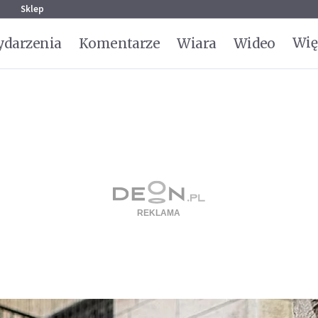
g
Sklep
Wię
darzenia
Komentarze
Wiara
Wideo