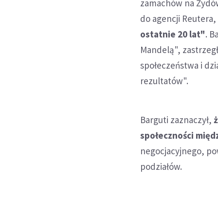
zamachów na Żydów 
do agencji Reutera,
ostatnie 20 lat"
. B
Mandelą", zastrzegł
społeczeństwa i dzi
rezultatów".
Barguti zaznaczył,
ż
społeczności mię
negocjacyjnego, po
podziałów.