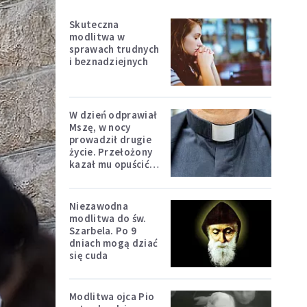
Skuteczna
modlitwa w
sprawach trudnych
i beznadziejnych
W dzień odprawiał
Mszę, w nocy
prowadził drugie
życie. Przełożony
kazał mu opuścić
zakon
Niezawodna
modlitwa do św.
Szarbela. Po 9
dniach mogą dziać
się cuda
Modlitwa ojca Pio