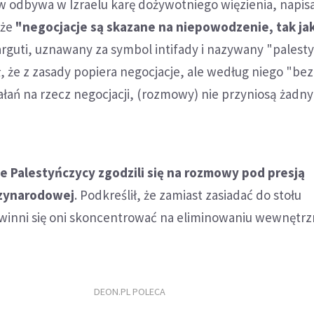
odbywa w Izraelu karę dożywotniego więzienia, napisał
 że
"negocjacje są skazane na niepowodzenie, tak ja
arguti, uznawany za symbol intifady i nazywany "palest
, że z zasady popiera negocjacje, ale według niego "be
ałań na rzecz negocjacji, (rozmowy) nie przyniosą żadn
e Palestyńczycy zgodzili się na rozmowy pod presją
dzynarodowej
. Podkreślił, że zamiast zasiadać do stołu
winni się oni skoncentrować na eliminowaniu wewnętr
DEON.PL POLECA