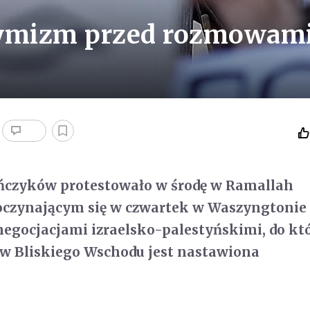
symizm przed rozmowam
yńczyków protestowało w środę w Ramallah
oczynającym się w czwartek w Waszyngtonie
egocjacjami izraelsko-palestyńskimi, do kt
ów Bliskiego Wschodu jest nastawiona
.