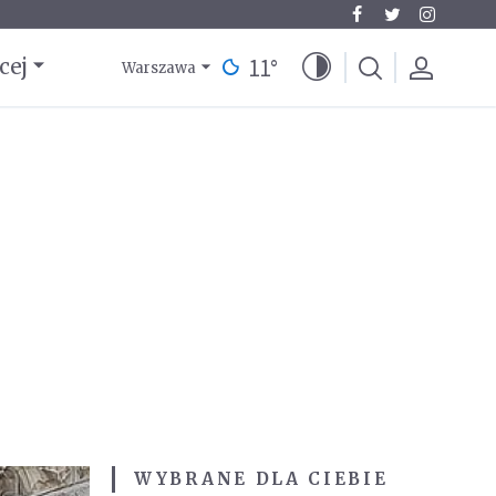
11
°
cej
Warszawa
WYBRANE DLA CIEBIE