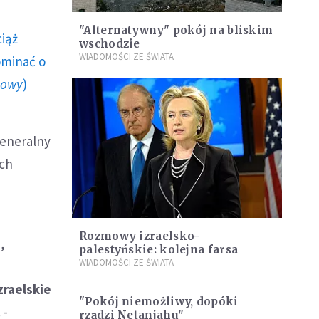
"Alternatywny" pokój na bliskim
ciąż
wschodzie
WIADOMOŚCI ZE ŚWIATA
ominać o
howy
)
generalny
ych
Rozmowy izraelsko-
,
palestyńskie: kolejna farsa
WIADOMOŚCI ZE ŚWIATA
zraelskie
"Pokój niemożliwy, dopóki
. -
rządzi Netanjahu"