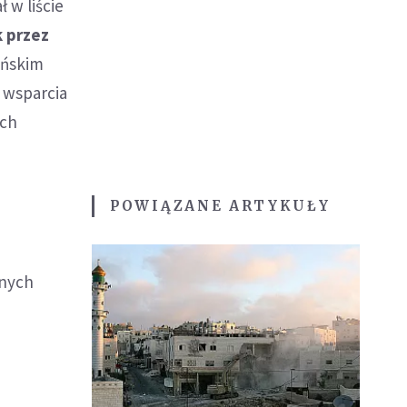
 w liście
k przez
yńskim
z wsparcia
ych
POWIĄZANE ARTYKUŁY
znych