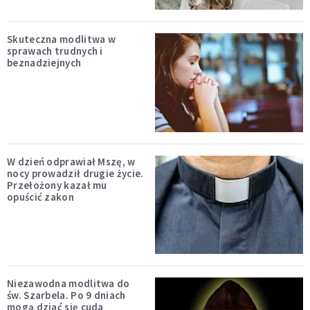
Skuteczna modlitwa w
sprawach trudnych i
beznadziejnych
W dzień odprawiał Mszę, w
nocy prowadził drugie życie.
Przełożony kazał mu
opuścić zakon
Niezawodna modlitwa do
św. Szarbela. Po 9 dniach
mogą dziać się cuda