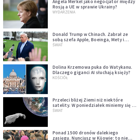
Angela Merkel jako negocjator między
Rosją a UE w sprawie Ukrainy?
WYDARZENIA
Donald Trump w Chinach. Zabrał ze
sobą szefa Apple, Boeinga, Mety i
Muska
ŚWIAT
Dolina Krzemowa puka do Watykanu.
Dlaczego giganci AI słuchają księży?
KOŚCIÓŁ
Przeleci bliżej Ziemi niż niektóre
satelity. W poniedziałek miniemy się z
asteroidą, która poprzedzi znacznie
ŚWIAT
większego "gościa"
Ponad 1500 dronów dalekiego
zasięgu. Nuncjusz w Kijowie: to nie