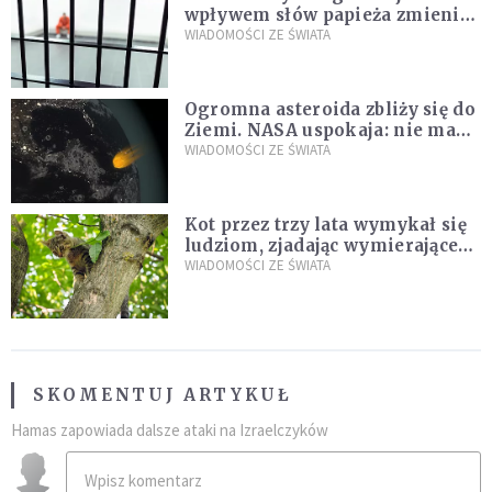
wpływem słów papieża zmienił
zdanie
WIADOMOŚCI ZE ŚWIATA
Ogromna asteroida zbliży się do
Ziemi. NASA uspokaja: nie ma
zagrożenia
WIADOMOŚCI ZE ŚWIATA
Kot przez trzy lata wymykał się
ludziom, zjadając wymierające
kaczki. W końcu popełnił
WIADOMOŚCI ZE ŚWIATA
fatalny błąd
SKOMENTUJ ARTYKUŁ
Hamas zapowiada dalsze ataki na Izraelczyków