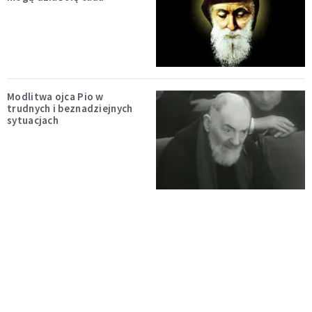
Modlitwa ojca Pio w
trudnych i beznadziejnych
sytuacjach