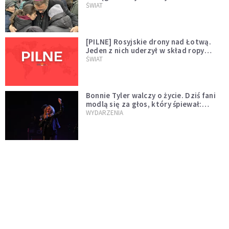
wygląda na wolę zakończenia wojny
ŚWIAT
[PILNE] Rosyjskie drony nad Łotwą.
Jeden z nich uderzył w skład ropy
naftowej
ŚWIAT
Bonnie Tyler walczy o życie. Dziś fani
modlą się za głos, który śpiewał:
"Lord, help me"
WYDARZENIA