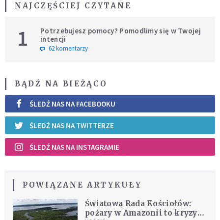
NAJCZĘŚCIEJ CZYTANE
1
Potrzebujesz pomocy? Pomodlimy się w Twojej
intencji
62 komentarzy
BĄDŹ NA BIEŻĄCO
ŚLEDŹ NAS NA FACEBOOKU
ŚLEDŹ NAS NA TWITTERZE
ŚLEDŹ NAS NA INSTAGRAMIE
POWIĄZANE ARTYKUŁY
Światowa Rada Kościołów:
pożary w Amazonii to kryzys