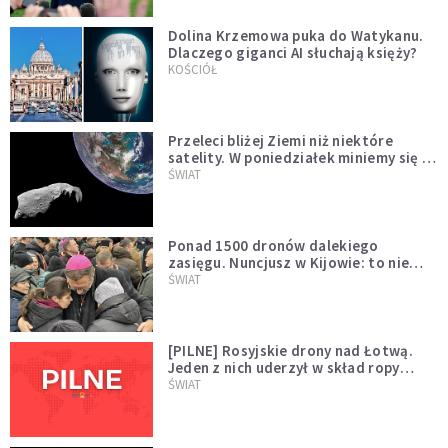
Dolina Krzemowa puka do Watykanu.
Dlaczego giganci AI słuchają księży?
KOŚCIÓŁ
Przeleci bliżej Ziemi niż niektóre
satelity. W poniedziałek miniemy się z
asteroidą, która poprzedzi znacznie
ŚWIAT
większego "gościa"
Ponad 1500 dronów dalekiego
zasięgu. Nuncjusz w Kijowie: to nie
wygląda na wolę zakończenia wojny
ŚWIAT
[PILNE] Rosyjskie drony nad Łotwą.
Jeden z nich uderzył w skład ropy
naftowej
ŚWIAT