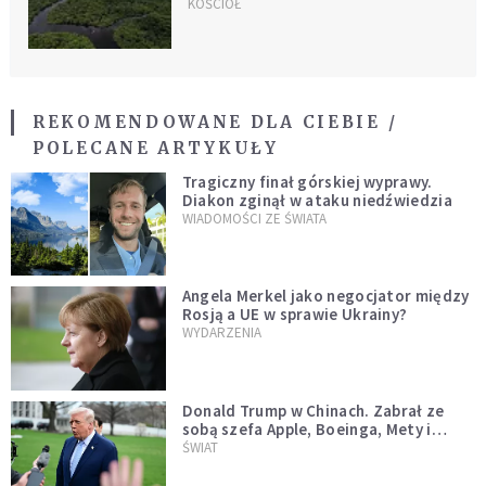
międzynarodowy
KOŚCIÓŁ
REKOMENDOWANE DLA CIEBIE /
POLECANE ARTYKUŁY
Tragiczny finał górskiej wyprawy.
Diakon zginął w ataku niedźwiedzia
WIADOMOŚCI ZE ŚWIATA
Angela Merkel jako negocjator między
Rosją a UE w sprawie Ukrainy?
WYDARZENIA
Donald Trump w Chinach. Zabrał ze
sobą szefa Apple, Boeinga, Mety i
Muska
ŚWIAT