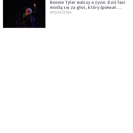
Bonnie Tyler walczy o życie. Dziś fani
modlą się za głos, który śpiewał:
"Lord, help me"
WYDARZENIA