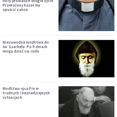
nocy prowadził drugie życie.
Przełożony kazał mu
opuścić zakon
Niezawodna modlitwa do
św. Szarbela. Po 9 dniach
mogą dziać się cuda
Modlitwa ojca Pio w
trudnych i beznadziejnych
sytuacjach