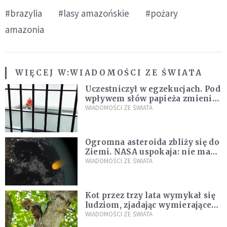
#brazylia
#lasy amazońskie
#pożary
amazonia
WIĘCEJ W:
WIADOMOŚCI ZE ŚWIATA
Uczestniczył w egzekucjach. Pod
wpływem słów papieża zmienił
zdanie
WIADOMOŚCI ZE ŚWIATA
Ogromna asteroida zbliży się do
Ziemi. NASA uspokaja: nie ma
zagrożenia
WIADOMOŚCI ZE ŚWIATA
Kot przez trzy lata wymykał się
ludziom, zjadając wymierające
kaczki. W końcu popełnił
WIADOMOŚCI ZE ŚWIATA
fatalny błąd