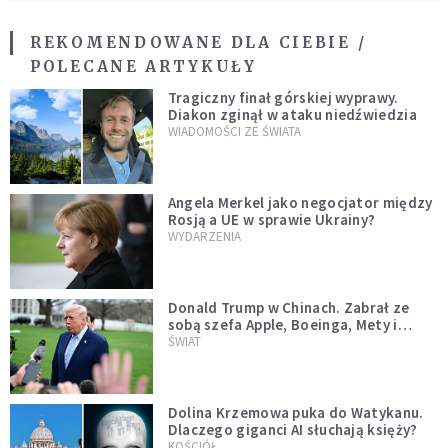
REKOMENDOWANE DLA CIEBIE /
POLECANE ARTYKUŁY
Tragiczny finał górskiej wyprawy.
Diakon zginął w ataku niedźwiedzia
WIADOMOŚCI ZE ŚWIATA
Angela Merkel jako negocjator między
Rosją a UE w sprawie Ukrainy?
WYDARZENIA
Donald Trump w Chinach. Zabrał ze
sobą szefa Apple, Boeinga, Mety i
Muska
ŚWIAT
Dolina Krzemowa puka do Watykanu.
Dlaczego giganci AI słuchają księży?
KOŚCIÓŁ