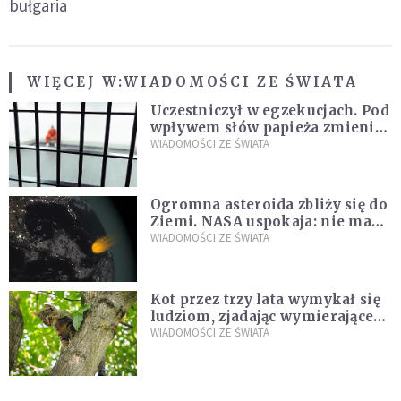
bułgaria
WIĘCEJ W:
WIADOMOŚCI ZE ŚWIATA
Uczestniczył w egzekucjach. Pod
wpływem słów papieża zmienił
zdanie
WIADOMOŚCI ZE ŚWIATA
Ogromna asteroida zbliży się do
Ziemi. NASA uspokaja: nie ma
zagrożenia
WIADOMOŚCI ZE ŚWIATA
Kot przez trzy lata wymykał się
ludziom, zjadając wymierające
kaczki. W końcu popełnił
WIADOMOŚCI ZE ŚWIATA
fatalny błąd