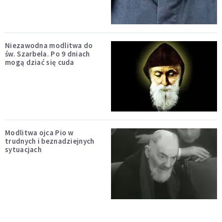
Niezawodna modlitwa do
św. Szarbela. Po 9 dniach
mogą dziać się cuda
Modlitwa ojca Pio w
trudnych i beznadziejnych
sytuacjach