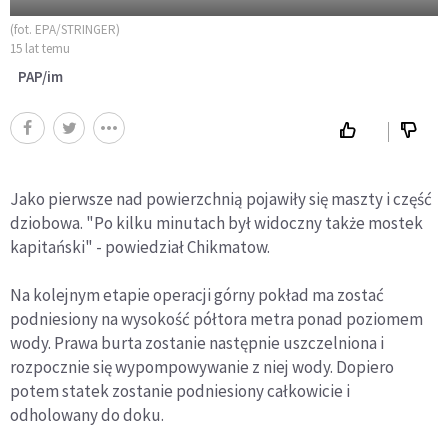
(fot. EPA/STRINGER)
15 lat temu
PAP/im
Jako pierwsze nad powierzchnią pojawiły się maszty i część
dziobowa. "Po kilku minutach był widoczny także mostek
kapitański" - powiedział Chikmatow.
Na kolejnym etapie operacji górny pokład ma zostać
podniesiony na wysokość półtora metra ponad poziomem
wody. Prawa burta zostanie następnie uszczelniona i
rozpocznie się wypompowywanie z niej wody. Dopiero
potem statek zostanie podniesiony całkowicie i
odholowany do doku.