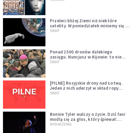
Przeleci bliżej Ziemi niż niektóre
satelity. W poniedziałek miniemy się z
asteroidą, która poprzedzi znacznie
ŚWIAT
większego "gościa"
Ponad 1500 dronów dalekiego
zasięgu. Nuncjusz w Kijowie: to nie
wygląda na wolę zakończenia wojny
ŚWIAT
[PILNE] Rosyjskie drony nad Łotwą.
Jeden z nich uderzył w skład ropy
naftowej
ŚWIAT
Bonnie Tyler walczy o życie. Dziś fani
modlą się za głos, który śpiewał:
"Lord, help me"
WYDARZENIA