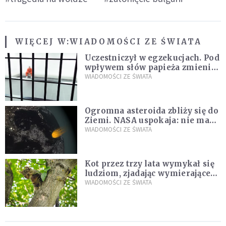
WIĘCEJ W:
WIADOMOŚCI ZE ŚWIATA
Uczestniczył w egzekucjach. Pod
wpływem słów papieża zmienił
zdanie
WIADOMOŚCI ZE ŚWIATA
Ogromna asteroida zbliży się do
Ziemi. NASA uspokaja: nie ma
zagrożenia
WIADOMOŚCI ZE ŚWIATA
Kot przez trzy lata wymykał się
ludziom, zjadając wymierające
kaczki. W końcu popełnił
WIADOMOŚCI ZE ŚWIATA
fatalny błąd