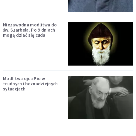
Niezawodna modlitwa do
św. Szarbela. Po 9 dniach
mogą dziać się cuda
Modlitwa ojca Pio w
trudnych i beznadziejnych
sytuacjach