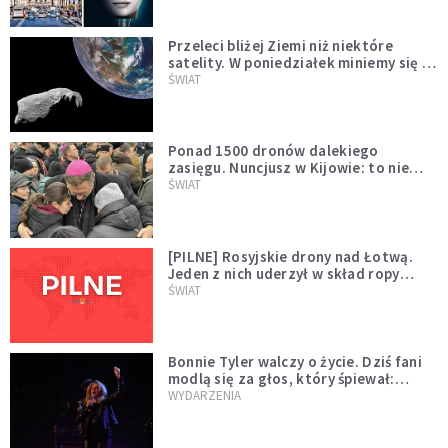
Przeleci bliżej Ziemi niż niektóre
satelity. W poniedziałek miniemy się z
asteroidą, która poprzedzi znacznie
ŚWIAT
większego "gościa"
Ponad 1500 dronów dalekiego
zasięgu. Nuncjusz w Kijowie: to nie
wygląda na wolę zakończenia wojny
ŚWIAT
[PILNE] Rosyjskie drony nad Łotwą.
Jeden z nich uderzył w skład ropy
naftowej
ŚWIAT
Bonnie Tyler walczy o życie. Dziś fani
modlą się za głos, który śpiewał:
"Lord, help me"
WYDARZENIA