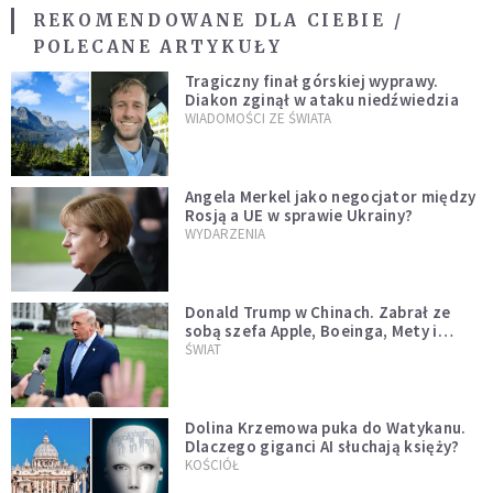
REKOMENDOWANE DLA CIEBIE /
POLECANE ARTYKUŁY
Tragiczny finał górskiej wyprawy.
Diakon zginął w ataku niedźwiedzia
WIADOMOŚCI ZE ŚWIATA
Angela Merkel jako negocjator między
Rosją a UE w sprawie Ukrainy?
WYDARZENIA
Donald Trump w Chinach. Zabrał ze
sobą szefa Apple, Boeinga, Mety i
Muska
ŚWIAT
Dolina Krzemowa puka do Watykanu.
Dlaczego giganci AI słuchają księży?
KOŚCIÓŁ