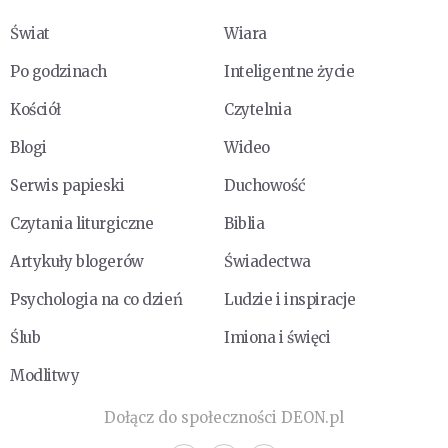
Świat
Wiara
Po godzinach
Inteligentne życie
Kościół
Czytelnia
Blogi
Wideo
Serwis papieski
Duchowość
Czytania liturgiczne
Biblia
Artykuły blogerów
Świadectwa
Psychologia na co dzień
Ludzie i inspiracje
Ślub
Imiona i święci
Modlitwy
Dołącz do społeczności DEON.pl