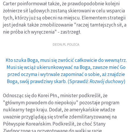
Carter poinformował także, że prawdopodobnie kolejni
żołnierze sił lądowych zostaną skierowani w celu wsparcia
tych, którzy już są obecni na miejscu. Elementem strategii
jest jednak także zmobilizowanie "raczej tamtejszych sił, a
nie próba ich wyręczenia" - zastrzegł.
DEON.PL POLECA
Kto szuka Boga, musi się zwrócić całkowicie do wewnątrz.
Musi się wciąż ukierunkowywać na Boga, zawsze mieć Go
przed oczyma i wytrwale zapominać o sobie, aż znajdzie
Boga, swój prawdziwy skarb. (Sprawdź:
Rozwój duchowy
)
Odnosząc się do Korei Płn., minister podkreślił, że
"głównym powodem do niepokoju" pozostaje program
nuklearny tego kraju. Dodał, że amerykańskie władze
uważnie przyglądają się strefie zdemilitaryzowanej na
Półwyspie Koreańskim. Podkreślił, że choć Stany
Zjednoczone są przygotowane do walki w razie