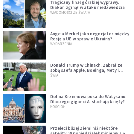
Tragiczny finał górskiej wyprawy.
Diakon zginął w ataku niedźwiedzia
WIADOMOŚCI ZE ŚWIATA
Angela Merkel jako negocjator między
Rosją a UE w sprawie Ukrainy?
WYDARZENIA
Donald Trump w Chinach. Zabrał ze
sobą szefa Apple, Boeinga, Mety i
Muska
ŚWIAT
Dolina Krzemowa puka do Watykanu.
Dlaczego giganci AI słuchają księży?
KOŚCIÓŁ
Przeleci bliżej Ziemi niż niektóre
satelity. W poniedziałek miniemy się z