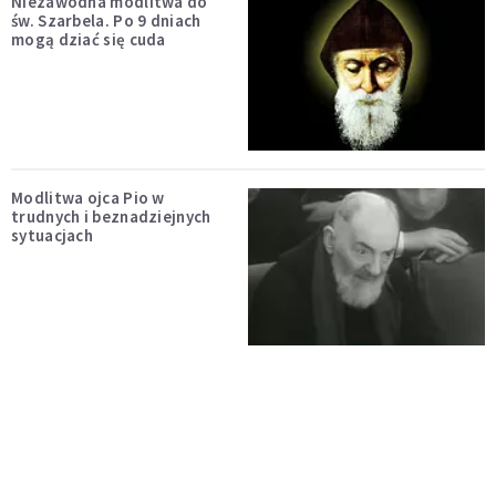
Niezawodna modlitwa do
św. Szarbela. Po 9 dniach
mogą dziać się cuda
Modlitwa ojca Pio w
trudnych i beznadziejnych
sytuacjach