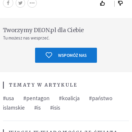
Tworzymy DEON.pl dla Ciebie
Tu możesz nas wesprzeć.
WSPOMÓŻ NAS
TEMATY W ARTYKULE
#usa
#pentagon
#koalicja
#państwo
islamskie
#is
#isis