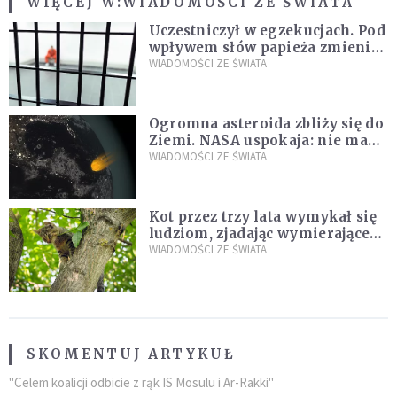
WIĘCEJ W:
WIADOMOŚCI ZE ŚWIATA
Uczestniczył w egzekucjach. Pod
wpływem słów papieża zmienił
zdanie
WIADOMOŚCI ZE ŚWIATA
Ogromna asteroida zbliży się do
Ziemi. NASA uspokaja: nie ma
zagrożenia
WIADOMOŚCI ZE ŚWIATA
Kot przez trzy lata wymykał się
ludziom, zjadając wymierające
kaczki. W końcu popełnił
WIADOMOŚCI ZE ŚWIATA
fatalny błąd
SKOMENTUJ ARTYKUŁ
"Celem koalicji odbicie z rąk IS Mosulu i Ar-Rakki"