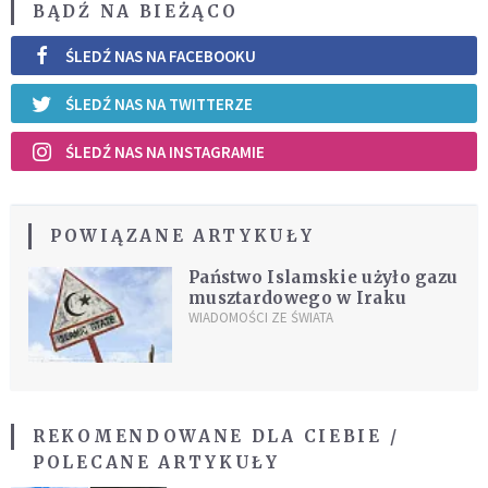
BĄDŹ NA BIEŻĄCO
ŚLEDŹ NAS NA FACEBOOKU
ŚLEDŹ NAS NA TWITTERZE
ŚLEDŹ NAS NA INSTAGRAMIE
POWIĄZANE ARTYKUŁY
Państwo Islamskie użyło gazu
musztardowego w Iraku
WIADOMOŚCI ZE ŚWIATA
REKOMENDOWANE DLA CIEBIE /
POLECANE ARTYKUŁY