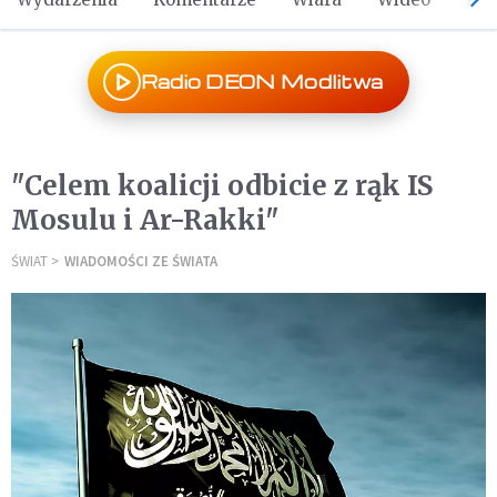
Radio DEON Modlitwa
"Celem koalicji odbicie z rąk IS
Mosulu i Ar-Rakki"
ŚWIAT
WIADOMOŚCI ZE ŚWIATA