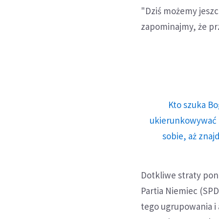
"Dziś możemy jeszcz
zapominajmy, że pr
Kto szuka Bo
ukierunkowywać n
sobie, aż znaj
Dotkliwe straty po
Partia Niemiec (SPD)
tego ugrupowania i