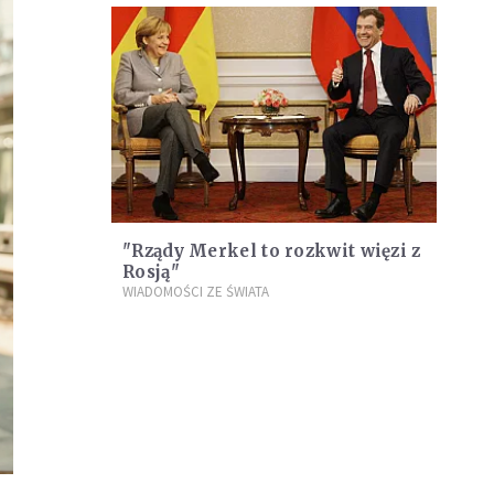
"Rządy Merkel to rozkwit więzi z
Rosją"
WIADOMOŚCI ZE ŚWIATA