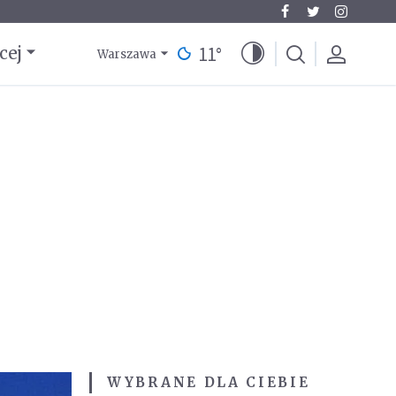
11
°
cej
Warszawa
WYBRANE DLA CIEBIE