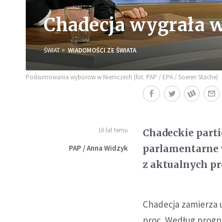
Chadecja wygrała 
ŚWIAT
WIADOMOŚCI ZE ŚWIATA
Podsumowania wyborow w Niemczech (fot. PAP / EPA / Soeren Stache)
16 lat temu
Chadeckie parti
parlamentarne 
PAP / Anna Widzyk
z aktualnych pr
Chadecja zamierza u
proc. Według progn