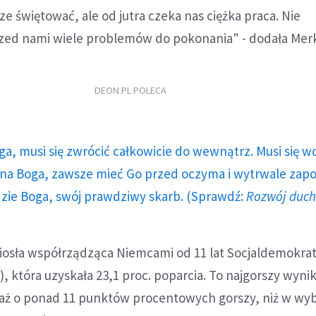
e świętować, ale od jutra czeka nas ciężka praca. Nie
zed nami wiele problemów do pokonania" - dodała Merk
DEON.PL POLECA
ga, musi się zwrócić całkowicie do wewnątrz. Musi się w
a Boga, zawsze mieć Go przed oczyma i wytrwale zap
dzie Boga, swój prawdziwy skarb. (Sprawdź:
Rozwój duc
niosła współrządząca Niemcami od 11 lat Socjaldemokra
, która uzyskała 23,1 proc. poparcia. To najgorszy wynik 
 aż o ponad 11 punktów procentowych gorszy, niż w wy