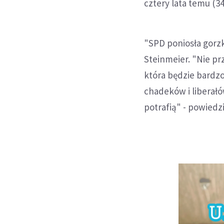
cztery lata temu (34
"SPD poniosła gorz
Steinmeier. "Nie p
która będzie bardzo
chadeków i liberałó
potrafią" - powiedzi