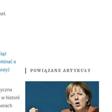
el.
ciąż
ominać o
howy
)
POWIĄZANE ARTYKUŁY
tyczna
w historii
borach