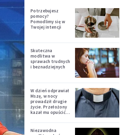
Potrzebujesz
pomocy?
Pomodlimy się w
Twojej intencji
Skuteczna
modlitwa w
sprawach trudnych
i beznadziejnych
W dzień odprawiał
Mszę, w nocy
prowadził drugie
życie. Przełożony
kazał mu opuścić
zakon
Niezawodna