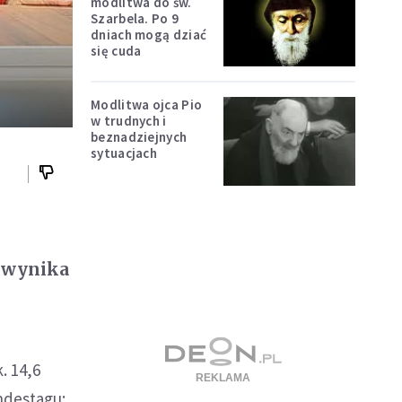
modlitwa do św.
Szarbela. Po 9
dniach mogą dziać
się cuda
Modlitwa ojca Pio
w trudnych i
beznadziejnych
sytuacjach
- wynika
. 14,6
ndestagu;