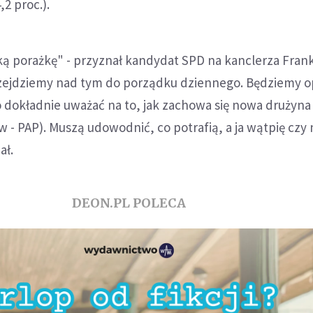
,2 proc.).
ką porażkę" - przyznał kandydat SPD na kanclerza Fran
rzejdziemy nad tym do porządku dziennego. Będziemy o
 dokładnie uważać na to, jak zachowa się nowa drużyna 
w - PAP). Muszą udowodnić, co potrafią, a ja wątpię cz
ał.
DEON.PL POLECA