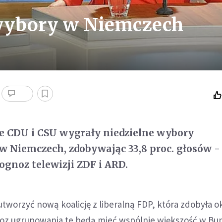
wybory w Niemczech
e CDU i CSU wygrały niedzielne wybory
w Niemczech, zdobywając 33,8 proc. głosów 
ognoz telewizji ZDF i ARD.
tworzyć nową koalicję z liberalną FDP, która zdobyła ok
oz ugrupowania te będą mieć wspólnie większość w Bu