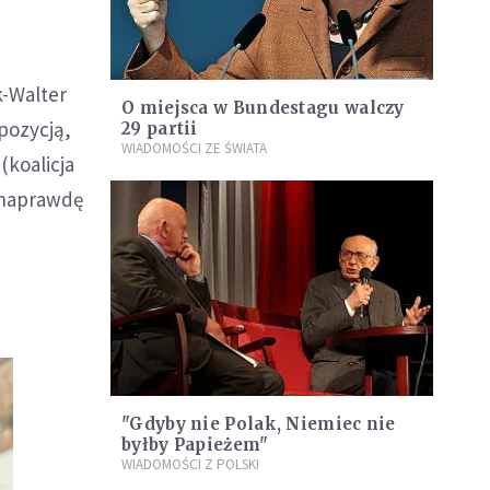
k-Walter
O miejsca w Bundestagu walczy
pozycją,
29 partii
WIADOMOŚCI ZE ŚWIATA
(koalicja
y naprawdę
"Gdyby nie Polak, Niemiec nie
byłby Papieżem"
WIADOMOŚCI Z POLSKI