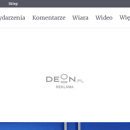
g
Sklep
Wię
darzenia
Komentarze
Wiara
Wideo