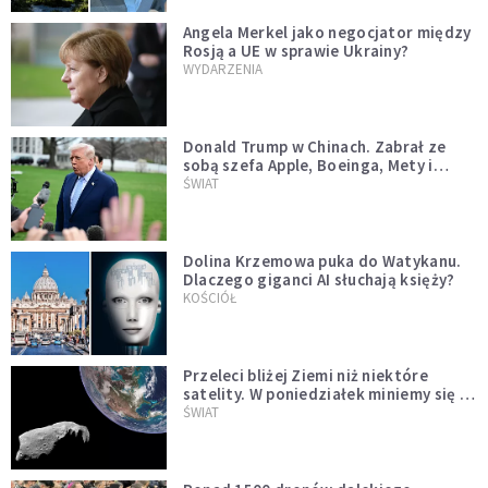
Angela Merkel jako negocjator między
Rosją a UE w sprawie Ukrainy?
WYDARZENIA
Donald Trump w Chinach. Zabrał ze
sobą szefa Apple, Boeinga, Mety i
Muska
ŚWIAT
Dolina Krzemowa puka do Watykanu.
Dlaczego giganci AI słuchają księży?
KOŚCIÓŁ
Przeleci bliżej Ziemi niż niektóre
satelity. W poniedziałek miniemy się z
asteroidą, która poprzedzi znacznie
ŚWIAT
większego "gościa"