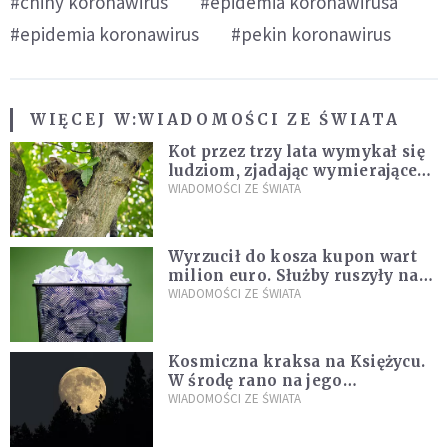
#chiny koronawirus
#epidemia koronawirusa
#epidemia koronawirus
#pekin koronawirus
WIĘCEJ W:
WIADOMOŚCI ZE ŚWIATA
Kot przez trzy lata wymykał się
ludziom, zjadając wymierające
kaczki. W końcu popełnił
WIADOMOŚCI ZE ŚWIATA
fatalny błąd
Wyrzucił do kosza kupon wart
milion euro. Służby ruszyły na
poszukiwania
WIADOMOŚCI ZE ŚWIATA
Kosmiczna kraksa na Księżycu.
W środę rano na jego
powierzchni dojdzie do
WIADOMOŚCI ZE ŚWIATA
niezwykłego zdarzenia