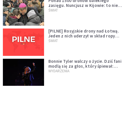
Ponad 1500 dronów dalekiego
zasięgu. Nuncjusz w Kijowie: to nie
wygląda na wolę zakończenia wojny
ŚWIAT
[PILNE] Rosyjskie drony nad Łotwą.
Jeden z nich uderzył w skład ropy
naftowej
ŚWIAT
Bonnie Tyler walczy o życie. Dziś fani
modlą się za głos, który śpiewał:
"Lord, help me"
WYDARZENIA