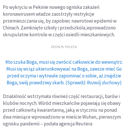
Po wykryciu w Pekinie nowego ogniska zakażeń
koronawirusem władze zaostrzyły restrykcje
przemieszczania się, by zapobiec nawrotowi epidemii w
Chinach. Zamknięto szkoły i przedszkola,wprowadzono
skrupulatne kontrole w części osiedli mieszkaniowych.
DEON.PL POLECA
Kto szuka Boga, musi się zwrócić całkowicie do wewnątrz.
Musi się wciąż ukierunkowywać na Boga, zawsze mieć Go
przed oczyma i wytrwale zapominać o sobie, aż znajdzie
Boga, swój prawdziwy skarb. (Sprawdź:
Rozwój duchowy
)
Działalność wstrzymała również część restauracji, barów i
klubów nocnych. Wśród mieszkańców pojawiają się obawy
przed całkowitą kwarantanną, jaką w styczniu na ponad
dwa miesiące wprowadzono w mieście Wuhan, pierwszym
ognisku pandemii – podała agencja Reutera