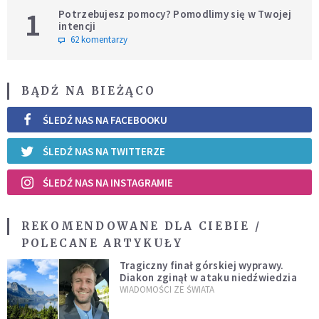
1
Potrzebujesz pomocy? Pomodlimy się w Twojej
intencji
62 komentarzy
BĄDŹ NA BIEŻĄCO
ŚLEDŹ NAS NA FACEBOOKU
ŚLEDŹ NAS NA TWITTERZE
ŚLEDŹ NAS NA INSTAGRAMIE
REKOMENDOWANE DLA CIEBIE /
POLECANE ARTYKUŁY
Tragiczny finał górskiej wyprawy.
Diakon zginął w ataku niedźwiedzia
WIADOMOŚCI ZE ŚWIATA