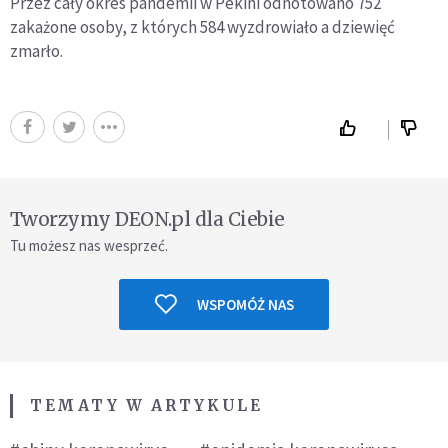
Przez cały okres pandemii w Pekini odnotowano 752
zakażone osoby, z których 584 wyzdrowiało a dziewięć
zmarło.
Tworzymy DEON.pl dla Ciebie
Tu możesz nas wesprzeć.
WSPOMÓŻ NAS
TEMATY W ARTYKULE