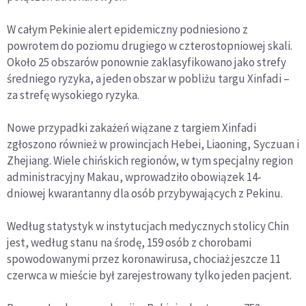
W całym Pekinie alert epidemiczny podniesiono z
powrotem do poziomu drugiego w czterostopniowej skali.
Około 25 obszarów ponownie zaklasyfikowano jako strefy
średniego ryzyka, a jeden obszar w pobliżu targu Xinfadi –
za strefę wysokiego ryzyka.
Nowe przypadki zakażeń wiązane z targiem Xinfadi
zgłoszono również w prowincjach Hebei, Liaoning, Syczuan i
Zhejiang. Wiele chińskich regionów, w tym specjalny region
administracyjny Makau, wprowadziło obowiązek 14-
dniowej kwarantanny dla osób przybywających z Pekinu.
Według statystyk w instytucjach medycznych stolicy Chin
jest, według stanu na środę, 159 osób z chorobami
spowodowanymi przez koronawirusa, chociaż jeszcze 11
czerwca w mieście był zarejestrowany tylko jeden pacjent.