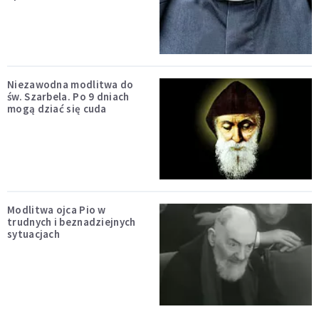
Niezawodna modlitwa do
św. Szarbela. Po 9 dniach
mogą dziać się cuda
Modlitwa ojca Pio w
trudnych i beznadziejnych
sytuacjach