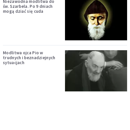
Niezawodna modlitwa do
św. Szarbela. Po 9 dniach
mogą dziać się cuda
Modlitwa ojca Pio w
trudnych i beznadziejnych
sytuacjach