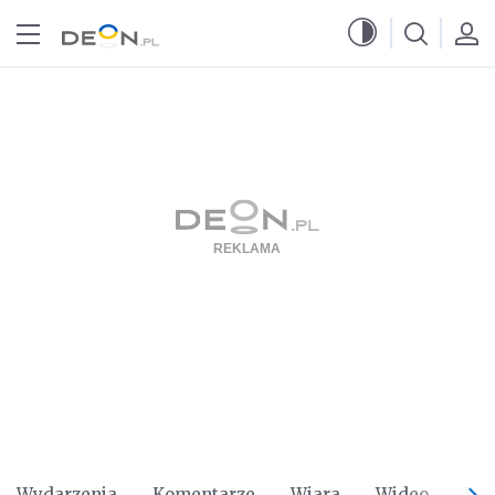
Przejdź do menu głównego
Przejdź do treści
Wydarzenia
Komentarze
Wiara
Wideo
Po 