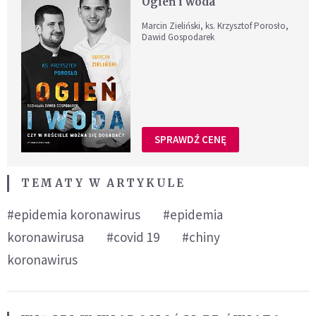
Ogień i woda
Marcin Zieliński, ks. Krzysztof Porosło,
Dawid Gospodarek
SPRAWDŹ CENĘ
TEMATY W ARTYKULE
#epidemia koronawirus
#epidemia
koronawirusa
#covid 19
#chiny
koronawirus