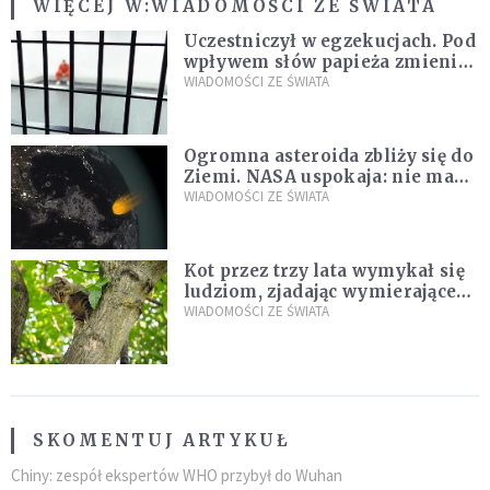
WIĘCEJ W:
WIADOMOŚCI ZE ŚWIATA
Uczestniczył w egzekucjach. Pod
wpływem słów papieża zmienił
zdanie
WIADOMOŚCI ZE ŚWIATA
Ogromna asteroida zbliży się do
Ziemi. NASA uspokaja: nie ma
zagrożenia
WIADOMOŚCI ZE ŚWIATA
Kot przez trzy lata wymykał się
ludziom, zjadając wymierające
kaczki. W końcu popełnił
WIADOMOŚCI ZE ŚWIATA
fatalny błąd
SKOMENTUJ ARTYKUŁ
Chiny: zespół ekspertów WHO przybył do Wuhan