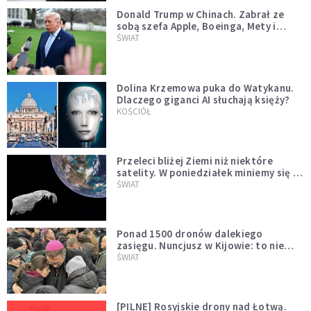
Donald Trump w Chinach. Zabrał ze
sobą szefa Apple, Boeinga, Mety i
Muska
ŚWIAT
Dolina Krzemowa puka do Watykanu.
Dlaczego giganci AI słuchają księży?
KOŚCIÓŁ
Przeleci bliżej Ziemi niż niektóre
satelity. W poniedziałek miniemy się z
asteroidą, która poprzedzi znacznie
ŚWIAT
większego "gościa"
Ponad 1500 dronów dalekiego
zasięgu. Nuncjusz w Kijowie: to nie
wygląda na wolę zakończenia wojny
ŚWIAT
[PILNE] Rosyjskie drony nad Łotwą.