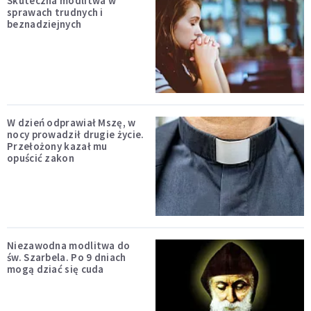
Skuteczna modlitwa w
sprawach trudnych i
beznadziejnych
W dzień odprawiał Mszę, w
nocy prowadził drugie życie.
Przełożony kazał mu
opuścić zakon
Niezawodna modlitwa do
św. Szarbela. Po 9 dniach
mogą dziać się cuda