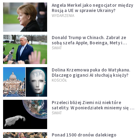
Angela Merkel jako negocjator między
Rosją a UE w sprawie Ukrainy?
WYDARZENIA
Donald Trump w Chinach. Zabrał ze
sobą szefa Apple, Boeinga, Mety i
Muska
ŚWIAT
Dolina Krzemowa puka do Watykanu.
Dlaczego giganci AI słuchają księży?
KOŚCIÓŁ
Przeleci bliżej Ziemi niż niektóre
satelity. W poniedziałek miniemy się z
asteroidą, która poprzedzi znacznie
ŚWIAT
większego "gościa"
Ponad 1500 dronów dalekiego