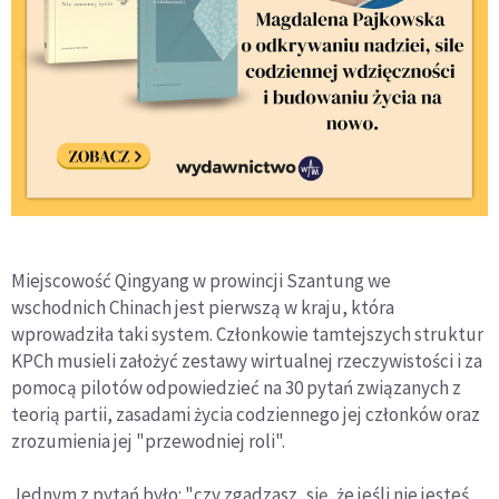
Miejscowość Qingyang w prowincji Szantung we
wschodnich Chinach jest pierwszą w kraju, która
wprowadziła taki system. Członkowie tamtejszych struktur
KPCh musieli założyć zestawy wirtualnej rzeczywistości i za
pomocą pilotów odpowiedzieć na 30 pytań związanych z
teorią partii, zasadami życia codziennego jej członków oraz
zrozumienia jej "przewodniej roli".
Jednym z pytań było: "czy zgadzasz, się, że jeśli nie jesteś