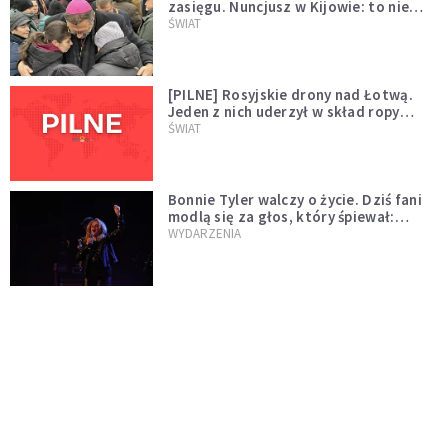
zasięgu. Nuncjusz w Kijowie: to nie
wygląda na wolę zakończenia wojny
ŚWIAT
[PILNE] Rosyjskie drony nad Łotwą.
Jeden z nich uderzył w skład ropy
naftowej
ŚWIAT
Bonnie Tyler walczy o życie. Dziś fani
modlą się za głos, który śpiewał:
"Lord, help me"
WYDARZENIA