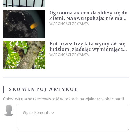
Ogromna asteroida zbliży się do
Ziemi. NASA uspokaja: nie ma
zagrożenia
WIADOMOŚCI ZE ŚWIATA
Kot przez trzy lata wymykał się
ludziom, zjadając wymierające
kaczki. W końcu popełnił
WIADOMOŚCI ZE ŚWIATA
fatalny błąd
SKOMENTUJ ARTYKUŁ
Chiny: wirtualna rzeczywistość w testach na lojalność wobec partii