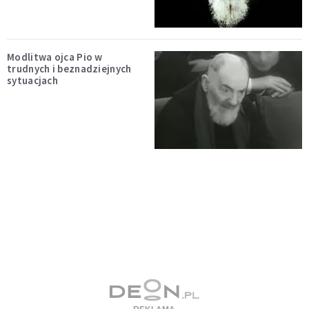
Modlitwa ojca Pio w
trudnych i beznadziejnych
sytuacjach