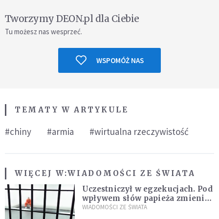
Tworzymy DEON.pl dla Ciebie
Tu możesz nas wesprzeć.
WSPOMÓŻ NAS
TEMATY W ARTYKULE
#chiny
#armia
#wirtualna rzeczywistość
WIĘCEJ W:
WIADOMOŚCI ZE ŚWIATA
Uczestniczył w egzekucjach. Pod
wpływem słów papieża zmienił
zdanie
WIADOMOŚCI ZE ŚWIATA