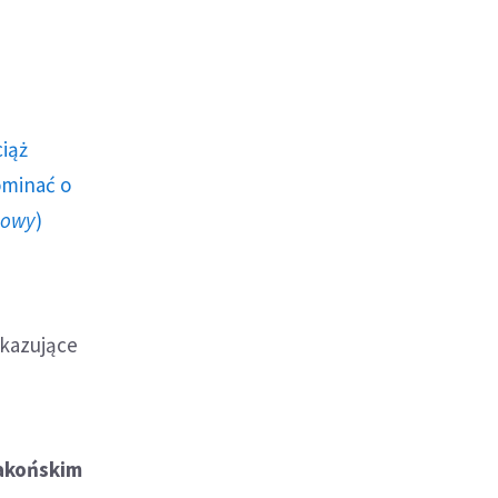
ciąż
ominać o
howy
)
ykazujące
rakońskim