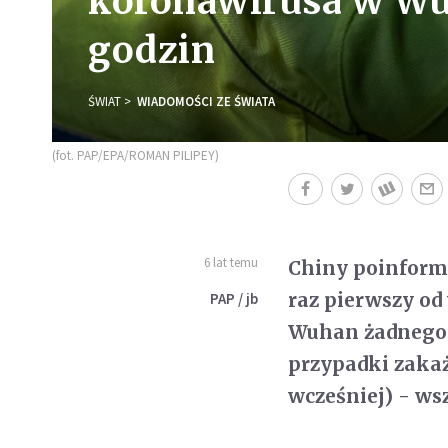
koronawirusa w Wu
godzin
ŚWIAT
WIADOMOŚCI ZE ŚWIATA
(fot. PAP/EPA/ROMAN PILIPEY)
6 lat temu
Chiny poinformo
raz pierwszy od
PAP / jb
Wuhan żadnego 
przypadki zakaż
wcześniej) - wsz