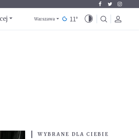
11
°
cej
Warszawa
WYBRANE DLA CIEBIE