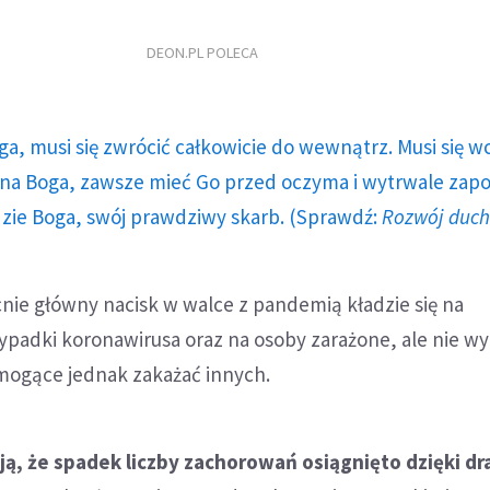
DEON.PL POLECA
ga, musi się zwrócić całkowicie do wewnątrz. Musi się w
a Boga, zawsze mieć Go przed oczyma i wytrwale zap
dzie Boga, swój prawdziwy skarb. (Sprawdź:
Rozwój duc
nie główny nacisk w walce z pandemią kładzie się na
padki koronawirusa oraz na osoby zarażone, ale nie w
ogące jednak zakażać innych.
ją, że spadek liczby zachorowań osiągnięto dzięki d