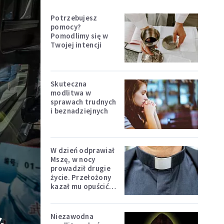
Potrzebujesz
pomocy?
Pomodlimy się w
Twojej intencji
Skuteczna
modlitwa w
sprawach trudnych
i beznadziejnych
W dzień odprawiał
Mszę, w nocy
prowadził drugie
życie. Przełożony
kazał mu opuścić
zakon
Niezawodna