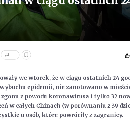
han w ciągu ostatnich 2
wały we wtorek, że w ciągu ostatnich 24 god
 wybuchu epidemii, nie zanotowano w mieści
zgonu z powodu koronawirusa i tylko 32 no
eń w całych Chinach (w porównaniu z 39 dzi
ystkie u osób, które powróciły z zagranicy.