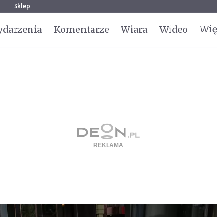
g
Sklep
Wię
darzenia
Komentarze
Wiara
Wideo