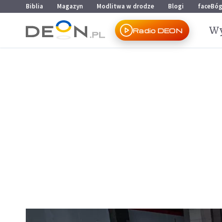
Przejdź do menu głównego
Przejdź do treści
Biblia
Magazyn
Modlitwa w drodze
Blogi
faceBó
Wy
Radio DEON