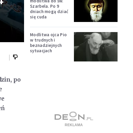
4
modlitwa do św.
Szarbela. Po 9
dniach mogą dziać
się cuda
Modlitwa ojca Pio
w trudnych i
beznadziejnych
sytuacjach
zin, po
e
we
eń