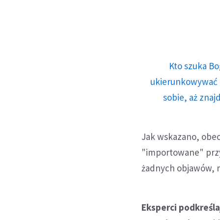
Kto szuka Bo
ukierunkowywać n
sobie, aż znaj
Jak wskazano, obec
"importowane" przy
żadnych objawów, m
Eksperci podkreśla