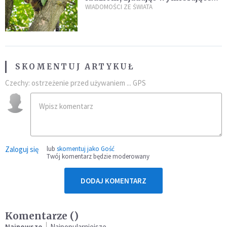
kaczki. W końcu popełnił
WIADOMOŚCI ZE ŚWIATA
fatalny błąd
SKOMENTUJ ARTYKUŁ
Czechy: ostrzeżenie przed używaniem ... GPS
Zaloguj się
lub
skomentuj jako Gość
Twój komentarz będzie moderowany
DODAJ KOMENTARZ
Komentarze (
)
Najnowsze
Najpopularniejsze