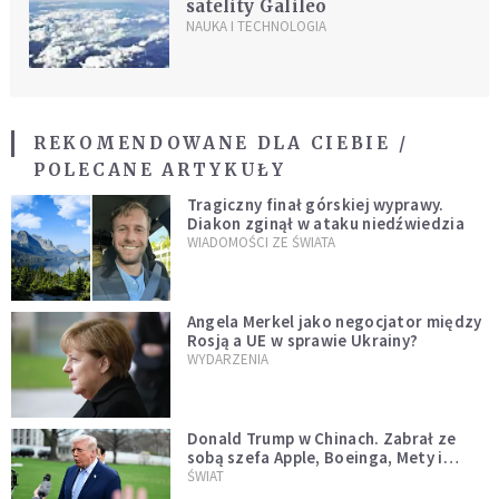
satelity Galileo
NAUKA I TECHNOLOGIA
REKOMENDOWANE DLA CIEBIE /
POLECANE ARTYKUŁY
Tragiczny finał górskiej wyprawy.
Diakon zginął w ataku niedźwiedzia
WIADOMOŚCI ZE ŚWIATA
Angela Merkel jako negocjator między
Rosją a UE w sprawie Ukrainy?
WYDARZENIA
Donald Trump w Chinach. Zabrał ze
sobą szefa Apple, Boeinga, Mety i
Muska
ŚWIAT