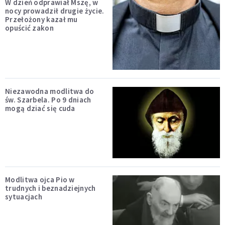
W dzień odprawiał Mszę, w
nocy prowadził drugie życie.
Przełożony kazał mu
opuścić zakon
Niezawodna modlitwa do
św. Szarbela. Po 9 dniach
mogą dziać się cuda
Modlitwa ojca Pio w
trudnych i beznadziejnych
sytuacjach