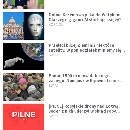
Dolina Krzemowa puka do Watykanu.
Dlaczego giganci AI słuchają księży?
KOŚCIÓŁ
Przeleci bliżej Ziemi niż niektóre
satelity. W poniedziałek miniemy się z
asteroidą, która poprzedzi znacznie
ŚWIAT
większego "gościa"
Ponad 1500 dronów dalekiego
zasięgu. Nuncjusz w Kijowie: to nie
wygląda na wolę zakończenia wojny
ŚWIAT
[PILNE] Rosyjskie drony nad Łotwą.
Jeden z nich uderzył w skład ropy
naftowej
ŚWIAT