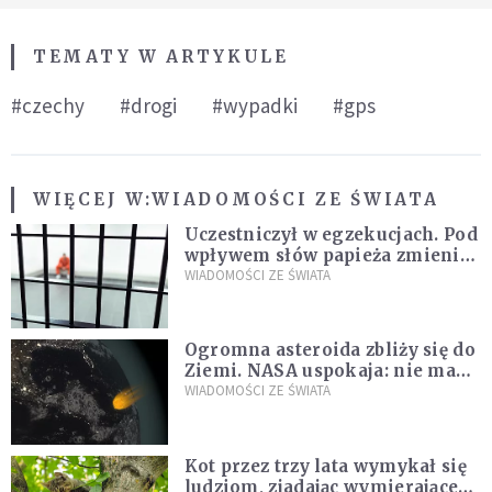
TEMATY W ARTYKULE
#czechy
#drogi
#wypadki
#gps
WIĘCEJ W:
WIADOMOŚCI ZE ŚWIATA
Uczestniczył w egzekucjach. Pod
wpływem słów papieża zmienił
zdanie
WIADOMOŚCI ZE ŚWIATA
Ogromna asteroida zbliży się do
Ziemi. NASA uspokaja: nie ma
zagrożenia
WIADOMOŚCI ZE ŚWIATA
Kot przez trzy lata wymykał się
ludziom, zjadając wymierające