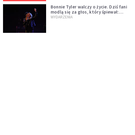
Bonnie Tyler walczy o życie. Dziś fani
modlą się za głos, który śpiewał:
"Lord, help me"
WYDARZENIA