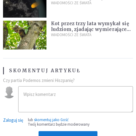
zagrożenia
WIADOMOŚCI ZE ŚWIATA
Kot przez trzy lata wymykał się
ludziom, zjadając wymierające
kaczki. W końcu popełnił
WIADOMOŚCI ZE ŚWIATA
fatalny błąd
SKOMENTUJ ARTYKUŁ
Czy partia Podemos zmieni Hiszpanię?
Zaloguj się
lub
skomentuj jako Gość
Twój komentarz będzie moderowany