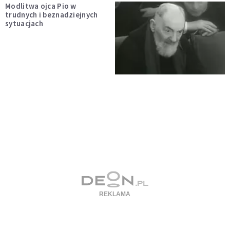
Modlitwa ojca Pio w
trudnych i beznadziejnych
sytuacjach