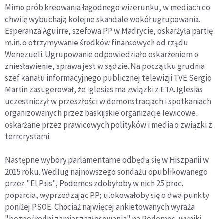
Mimo prób kreowania łagodnego wizerunku, w mediach co
chwilę wybuchają kolejne skandale wokół ugrupowania.
Esperanza Aguirre, szefowa PP w Madrycie, oskarżyła partię
m.in. o otrzymywanie środków finansowych od rządu
Wenezueli. Ugrupowanie odpowiedziało oskarżeniem o
zniesławienie, sprawa jest w sądzie. Na początku grudnia
szef kanału informacyjnego publicznej telewizji TVE Sergio
Martin zasugerował, że Iglesias ma związki z ETA. Iglesias
uczestniczył w przeszłości w demonstracjach i spotkaniach
organizowanych przez baskijskie organizacje lewicowe,
oskarżane przez prawicowych polityków i media o związki z
terrorystami.
Następne wybory parlamentarne odbędą się w Hiszpanii w
2015 roku. Według najnowszego sondażu opublikowanego
przez "El Pais", Podemos zdobyłoby w nich 25 proc.
poparcia, wyprzedzając PP; ulokowałoby się o dwa punkty
poniżej PSOE. Chociaż najwięcej ankietowanych wyraża
"bezpośredni zamiar zagłosowania" na Podemos, wyniki