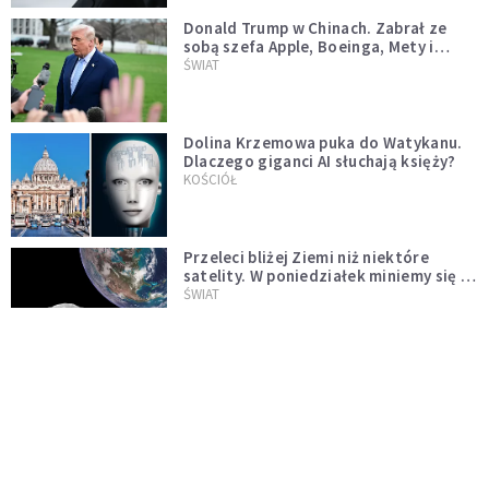
Donald Trump w Chinach. Zabrał ze
sobą szefa Apple, Boeinga, Mety i
Muska
ŚWIAT
Dolina Krzemowa puka do Watykanu.
Dlaczego giganci AI słuchają księży?
KOŚCIÓŁ
Przeleci bliżej Ziemi niż niektóre
satelity. W poniedziałek miniemy się z
asteroidą, która poprzedzi znacznie
ŚWIAT
większego "gościa"
Ponad 1500 dronów dalekiego
zasięgu. Nuncjusz w Kijowie: to nie
wygląda na wolę zakończenia wojny
ŚWIAT
[PILNE] Rosyjskie drony nad Łotwą.