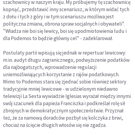
szachownicy w naszym kraju. My próbujemy tę szachownicę
kopnąć, przedstawić inny scenariusz, w którym widać tych
z dołu i tych z góry i w tym scenariuszu możliwa jest
polityczna zmiana, obrona spraw socjalnych i obywateli".
"Władza nie boi się lewicy, boi się upodmiotowienia ludu i
dla Podemos to będzie główny cel" - zadeklarował.
Postulaty partii wpisują się jednak w repertuar lewicowy:
m.in. audyt długu zagranicznego, podwyższenie podatków
dla najbogatszych, wprowadzenie regulacji
uniemożliwiających korzystanie z rajów podatkowych.
Mimo to Podemos stara się zjednać sobie również sektory
tradycyjnie mniej lewicowe - w udzielonym niedawno
telewizji La Sexta wywiadzie Iglesias wyrażał między innymi
swój szacunek dla papieża Franciszka i podkreślał rolę sił
zbrojnych w demokratycznym społeczeństwie. Przyznał
też, że za namową doradców pozbył się kolczyka z brwi,
chociaż na ścięcie długich włosów się nie zgadza.