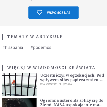
WSPOMÓŻ NAS
TEMATY W ARTYKULE
#hiszpania
#podemos
WIĘCEJ W:
WIADOMOŚCI ZE ŚWIATA
Uczestniczył w egzekucjach. Pod
wpływem słów papieża zmienił
zdanie
WIADOMOŚCI ZE ŚWIATA
Ogromna asteroida zbliży się do
Ziemi. NASA uspokaja: nie ma