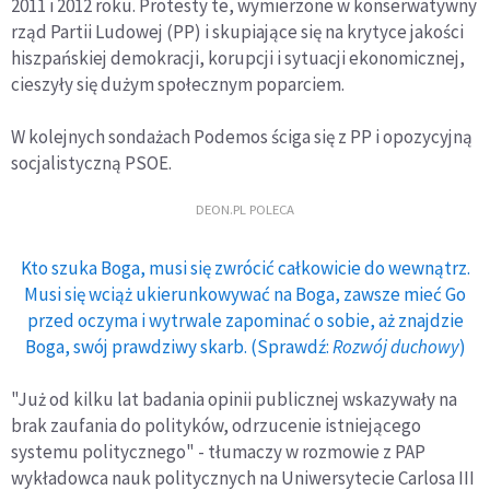
2011 i 2012 roku. Protesty te, wymierzone w konserwatywny
rząd Partii Ludowej (PP) i skupiające się na krytyce jakości
hiszpańskiej demokracji, korupcji i sytuacji ekonomicznej,
cieszyły się dużym społecznym poparciem.
W kolejnych sondażach Podemos ściga się z PP i opozycyjną
socjalistyczną PSOE.
DEON.PL POLECA
Kto szuka Boga, musi się zwrócić całkowicie do wewnątrz.
Musi się wciąż ukierunkowywać na Boga, zawsze mieć Go
przed oczyma i wytrwale zapominać o sobie, aż znajdzie
Boga, swój prawdziwy skarb. (Sprawdź:
Rozwój duchowy
)
"Już od kilku lat badania opinii publicznej wskazywały na
brak zaufania do polityków, odrzucenie istniejącego
systemu politycznego" - tłumaczy w rozmowie z PAP
wykładowca nauk politycznych na Uniwersytecie Carlosa III